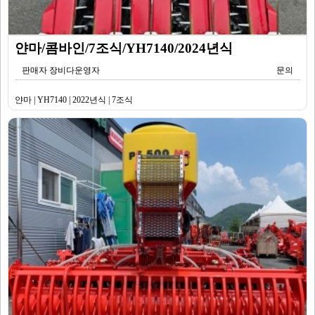
얀마/콤바인/7조식/YH7140/2024년식
판매자 장비다운영자
문의
얀마 | YH7140 | 2022년식 | 7조식