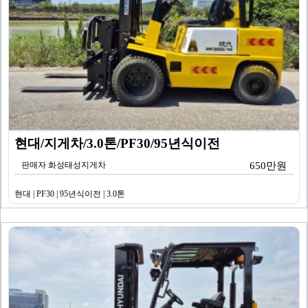
현대/지게차/3.0톤/PF30/95년식이전
판매자 화성태성지게차
650만원
현대 | PF30 | 95년식이전 | 3.0톤