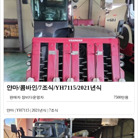
얀마/콤바인/7조식/YH7115/2021년식
판매자 장비다운영자
7500만원
얀마 | YH7115 | 2021년식 | 7조식