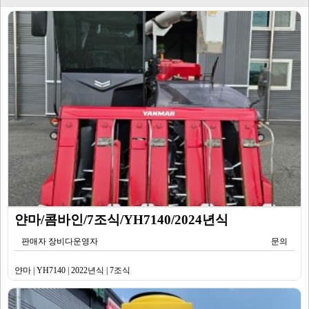
얀마/콤바인/7조식/YH7140/2024년식
판매자 장비다운영자
문의
얀마 | YH7140 | 2022년식 | 7조식