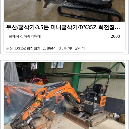
두산/굴삭기/3.5톤 미니굴삭기/DX35Z 회전집게/2…
2000
판매자 삼이중기매매
두산 | DX35Z 회전집게 | 2019년식 | 3.5톤 미니굴삭기