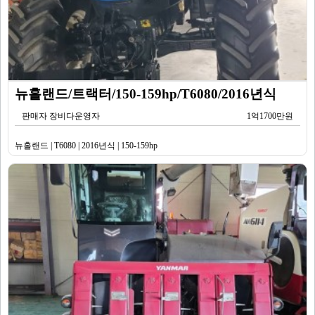
뉴홀랜드/트랙터/150-159hp/T6080/2016년식
판매자 장비다운영자
1억1700만원
뉴홀랜드 | T6080 | 2016년식 | 150-159hp