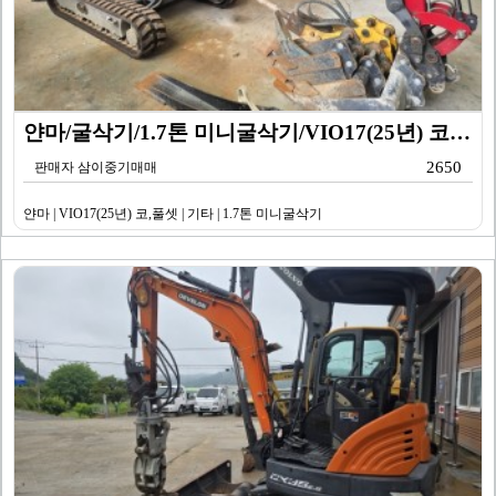
얀마/굴삭기/1.7톤 미니굴삭기/VIO17(25년) 코…
2650
판매자 삼이중기매매
얀마 | VIO17(25년) 코,풀셋 | 기타 | 1.7톤 미니굴삭기