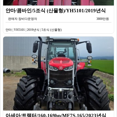
얀마/콤바인/5조식 (산물형)/YH5101/2019년식
판매자 장비다운영자
3800만원
얀마 | YH5101 | 2019년식 | 5조식 (산물형)
아세아/트랙터/160-169hp/MF7S.165/2023년식