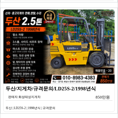
두산/지게차/규격문의/LD25S-2/1998년식
판매자 화성태성지게차
850만원
두산 | LD25S-2 | 1998년식 | 규격문의