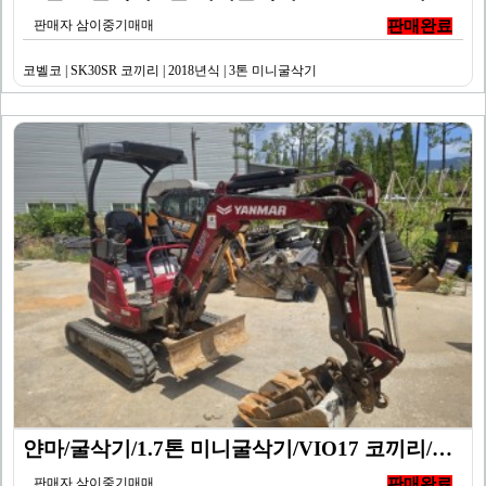
판매자 삼이중기매매
판매완료
코벨코 | SK30SR 코끼리 | 2018년식 | 3톤 미니굴삭기
얀마/굴삭기/1.7톤 미니굴삭기/VIO17 코끼리/20…
판매자 삼이중기매매
판매완료