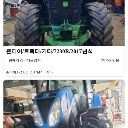
존디어/트랙터/기타/7230R/2017년식
판매자 장비다운영자
1억3500만원
존디어 | 7230R | 2017년식 | 기타