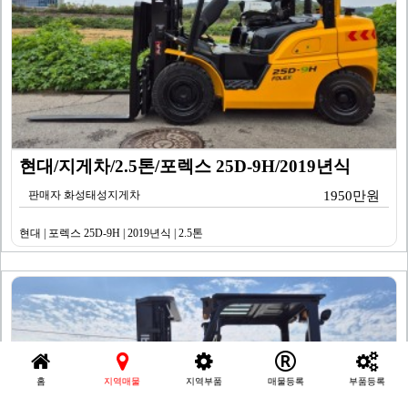
현대/지게차/2.5톤/포렉스 25D-9H/2019년식
판매자 화성태성지게차
1950만원
현대 | 포렉스 25D-9H | 2019년식 | 2.5톤
홈
지역매물
지역부품
매물등록
부품등록