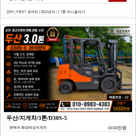
얀마 | VIO17 코끼리 | 2022년식 | 1.7톤 미니굴삭기
두산/지게차/3톤/D30S-5
판매자 화성태성지게차
1650만원