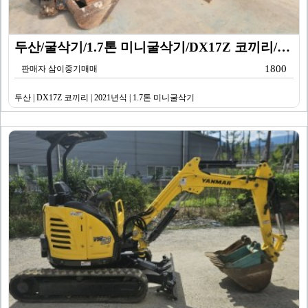
두산/굴삭기/1.7톤 미니굴삭기/DX17Z 코끼리/20…
1800
판매자 삼이중기매매
두산 | DX17Z 코끼리 | 2021년식 | 1.7톤 미니굴삭기