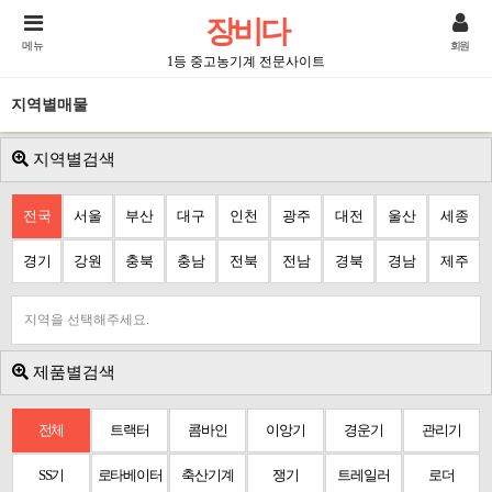
장비다
메뉴
회원
1등 중고농기계 전문사이트
지역별매물
지역별검색
전국
서울
부산
대구
인천
광주
대전
울산
세종
경기
강원
충북
충남
전북
전남
경북
경남
제주
지역을 선택해주세요.
제품별검색
전체
트랙터
콤바인
이앙기
경운기
관리기
SS기
로타베이터
축산기계
쟁기
트레일러
로더