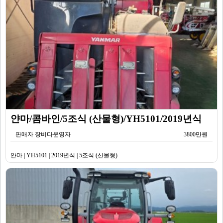
얀마/콤바인/5조식 (산물형)/YH5101/2019년식
판매자 장비다운영자
3800만원
얀마 | YH5101 | 2019년식 | 5조식 (산물형)