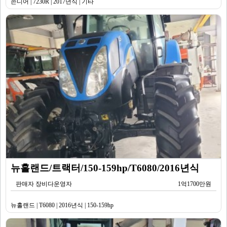
존디어 | 7230R | 2017년식 | 기타
뉴홀랜드/트랙터/150-159hp/T6080/2016년식
판매자 장비다운영자
1억1700만원
뉴홀랜드 | T6080 | 2016년식 | 150-159hp