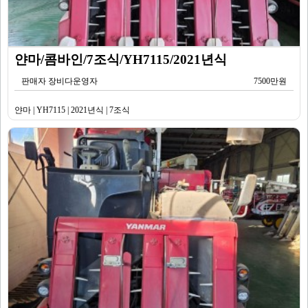
얀마/콤바인/7조식/YH7115/2021년식
판매자 장비다운영자
7500만원
얀마 | YH7115 | 2021년식 | 7조식