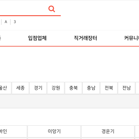
A
3
품
입점업체
직거래장터
커뮤니
울산
세종
경기
강원
충북
충남
전북
전남
바인
이앙기
경운기