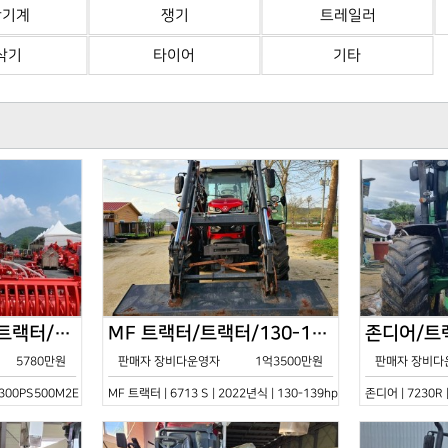
산기계
쟁기
트레일러
삭기
타이어
기타
한국페라리트랙터/트랙터/기타/VELOCE-300PS500M2E/2022년식
MF 트랙터/트랙터/130-139hp/6713 S/2022년식
5780만원
판매자 장비다운영자
1억3500만원
판매자 장비다
0PS500M2E | 2022년식 | 기타
MF 트랙터 | 6713 S | 2022년식 | 130-139hp
존디어 | 7230R 