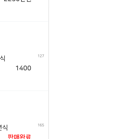
127
년식
1400
165
년식
판매완료