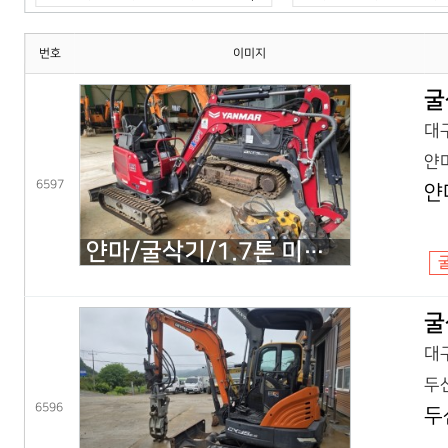
번호
이미지
굴
대구
얀마
6597
얀
얀마/굴삭기/1.7톤 미니굴삭기/VIO17(25년) 코,풀셋
굴
대구
두산
6596
두