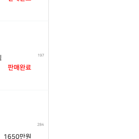
197
식
판매완료
284
1650만원