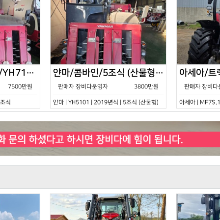
얀마/콤바인/7조식/YH7115/2021년식
얀마/콤바인/5조식 (산물형)/YH5101/2019년식
7500만원
판매자 장비다운영자
3800만원
판매자 장비다
 7조식
얀마 | YH5101 | 2019년식 | 5조식 (산물형)
아세아 | MF7S.1