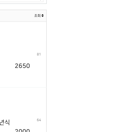
조회
81
2650
64
9년식
2000