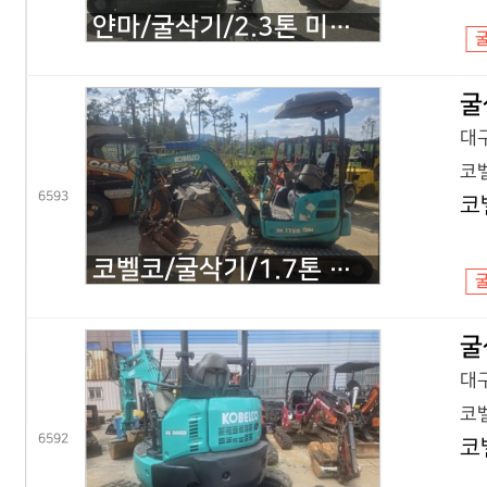
얀마/굴삭기/2.3톤 미니굴삭기/VIO23/2020년식
굴
대구
코벨
6593
코
코벨코/굴삭기/1.7톤 미니굴삭기/SK17 코끼리/2016년식
굴
대구
코벨
6592
코