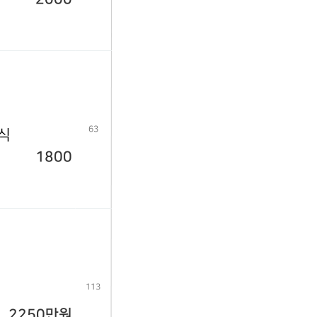
63
년식
1800
113
2250만원