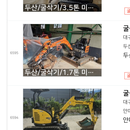
두산/굴삭기/3.5톤 미니굴삭기/DX35Z 회전집게/2019년식
굴
대구
두산
6595
두
두산/굴삭기/1.7톤 미니굴삭기/DX17Z 코끼리/2021년식
굴
대구
얀마
6594
얀