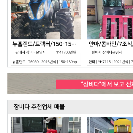
뉴홀랜드/트랙터/150-159hp/T6080/2016년식
판매자 장비다운영자
1억1700만원
판매자 장비다운영자
뉴홀랜드 | T6080 | 2016년식 | 150-159hp
얀마 | YH7115 | 2021년식 |
장비다 추천업체 매물