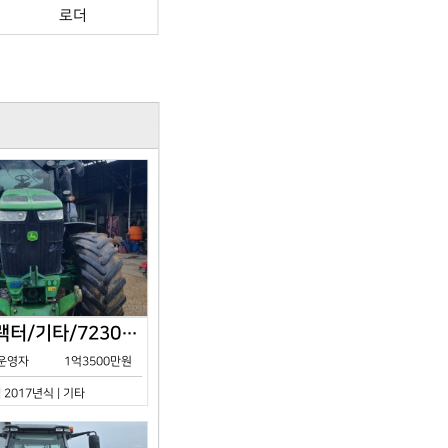
로더
존디어/트랙터/기타/7230R/2017년식
운영자
1억3500만원
| 2017년식 | 기타