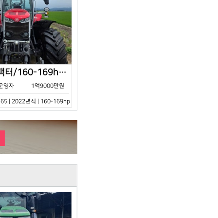
아세아/트랙터/160-169hp/MF7S.165/2023년식
운영자
1억9000만원
65 | 2022년식 | 160-169hp