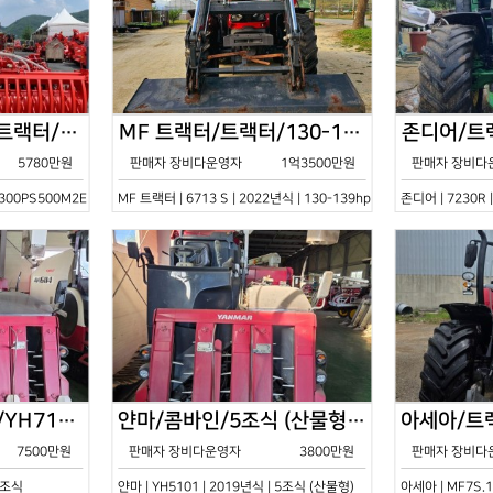
한국페라리트랙터/트랙터/기타/VELOCE-300PS500M2E/2022년식
MF 트랙터/트랙터/130-139hp/6713 S/2022년식
5780만원
판매자 장비다운영자
1억3500만원
판매자 장비다
0PS500M2E | 2022년식 | 기타
MF 트랙터 | 6713 S | 2022년식 | 130-139hp
존디어 | 7230R 
얀마/콤바인/7조식/YH7115/2021년식
얀마/콤바인/5조식 (산물형)/YH5101/2019년식
7500만원
판매자 장비다운영자
3800만원
판매자 장비다
 7조식
얀마 | YH5101 | 2019년식 | 5조식 (산물형)
아세아 | MF7S.1