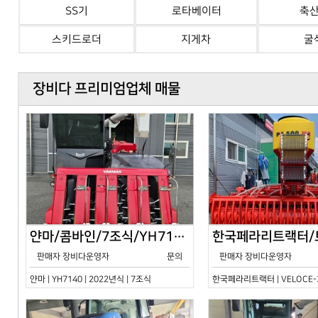
SS기
로타베이터
축
스키드로더
지게차
굴
장비다 프리미엄업체 매물
얀마/콤바인/7조식/YH7140/2024년식
판매자 장비다운영자
문의
판매자 장비다운영자
얀마 | YH7140 | 2022년식 | 7조식
한국페라리트랙터 | VELOCE-30