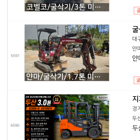
코벨코/굴삭기/3톤 미니굴삭기/SK30SR 코끼리/2018년식
굴
대구
얀마
6591
얀
얀마/굴삭기/1.7톤 미니굴삭기/VIO17 코끼리/2022년식
지
경기
두산
6590
두