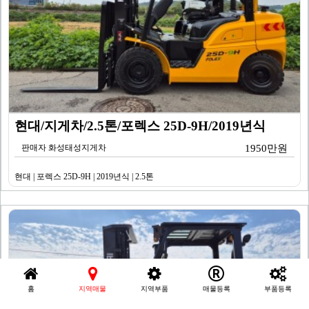
현대/지게차/2.5톤/포렉스 25D-9H/2019년식
판매자 화성태성지게차
1950만원
현대 | 포렉스 25D-9H | 2019년식 | 2.5톤
홈
지역매물
지역부품
매물등록
부품등록