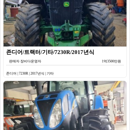
존디어/트랙터/기타/7230R/2017년식
판매자 장비다운영자
1억3500만원
존디어 | 7230R | 2017년식 | 기타