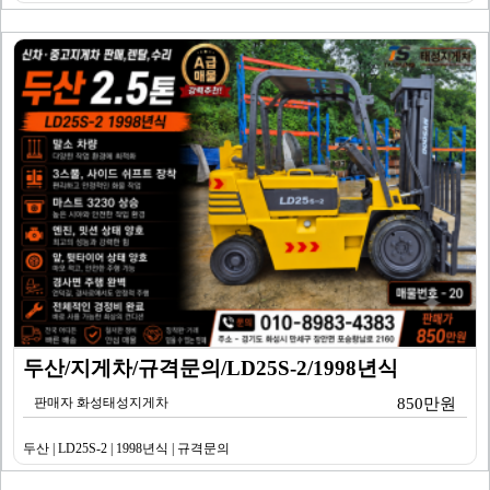
두산/지게차/규격문의/LD25S-2/1998년식
판매자 화성태성지게차
850만원
두산 | LD25S-2 | 1998년식 | 규격문의