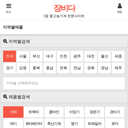
장비다
메뉴
회원
1등 중고농기계 전문사이트
지역별매물
지역별검색
전국
서울
부산
대구
인천
광주
대전
울산
세종
경기
강원
충북
충남
전북
전남
경북
경남
제주
지역을 선택해주세요.
제품별검색
전체
트랙터
콤바인
이앙기
경운기
관리기
SS기
로타베이터
축산기계
쟁기
트레일러
로더