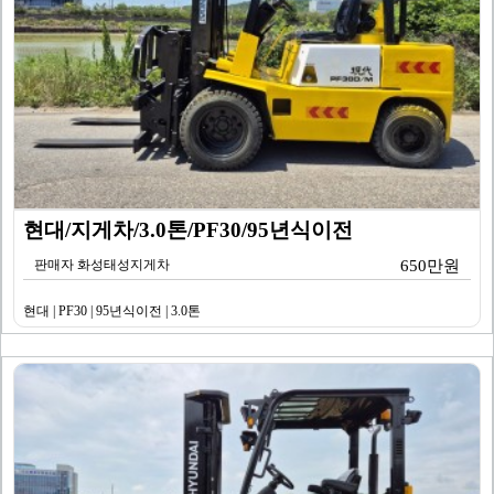
현대/지게차/3.0톤/PF30/95년식이전
판매자 화성태성지게차
650만원
현대 | PF30 | 95년식이전 | 3.0톤