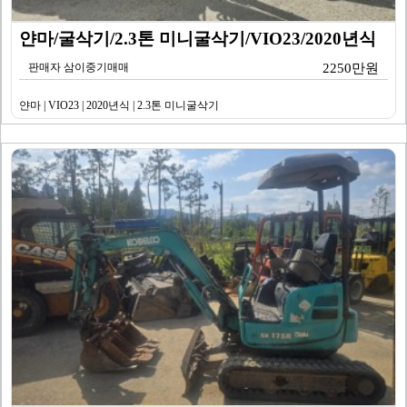
얀마/굴삭기/2.3톤 미니굴삭기/VIO23/2020년식
판매자 삼이중기매매
2250만원
얀마 | VIO23 | 2020년식 | 2.3톤 미니굴삭기