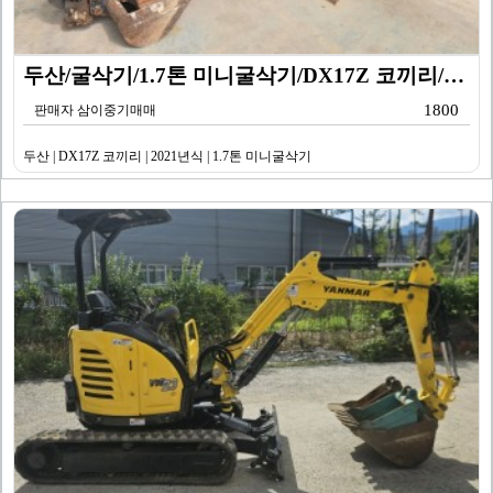
두산/굴삭기/1.7톤 미니굴삭기/DX17Z 코끼리/20…
1800
판매자 삼이중기매매
두산 | DX17Z 코끼리 | 2021년식 | 1.7톤 미니굴삭기