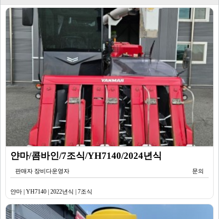
얀마/콤바인/7조식/YH7140/2024년식
판매자 장비다운영자
문의
얀마 | YH7140 | 2022년식 | 7조식