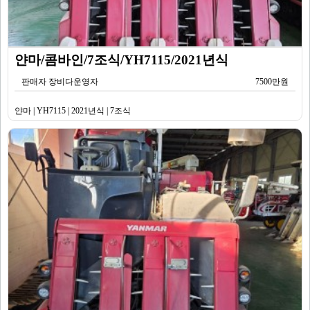
얀마/콤바인/7조식/YH7115/2021년식
판매자 장비다운영자
7500만원
얀마 | YH7115 | 2021년식 | 7조식