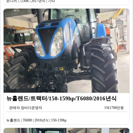
존디어 | 7230R | 2017년식 | 기타
뉴홀랜드/트랙터/150-159hp/T6080/2016년식
판매자 장비다운영자
1억1700만원
뉴홀랜드 | T6080 | 2016년식 | 150-159hp