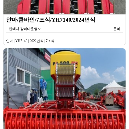
얀마/콤바인/7조식/YH7140/2024년식
판매자 장비다운영자
문의
얀마 | YH7140 | 2022년식 | 7조식