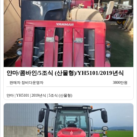
얀마/콤바인/5조식 (산물형)/YH5101/2019년식
판매자 장비다운영자
3800만원
얀마 | YH5101 | 2019년식 | 5조식 (산물형)