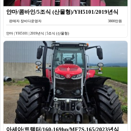
얀마/콤바인/5조식 (산물형)/YH5101/2019년식
판매자 장비다운영자
3800만원
얀마 | YH5101 | 2019년식 | 5조식 (산물형)
아세아/트랙터/160-169hp/MF7S.165/2023년식