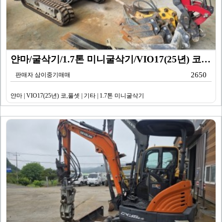
얀마/굴삭기/1.7톤 미니굴삭기/VIO17(25년) 코…
2650
판매자 삼이중기매매
얀마 | VIO17(25년) 코,풀셋 | 기타 | 1.7톤 미니굴삭기