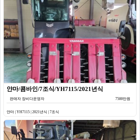
얀마/콤바인/7조식/YH7115/2021년식
판매자 장비다운영자
7500만원
얀마 | YH7115 | 2021년식 | 7조식