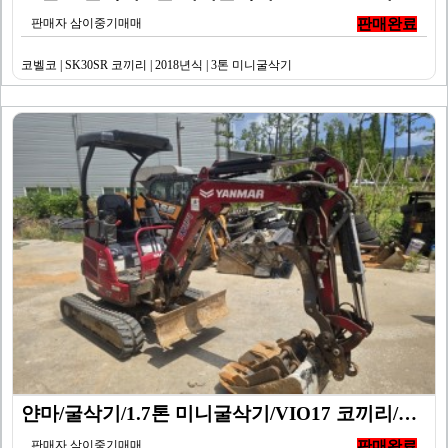
판매자 삼이중기매매
판매완료
코벨코 | SK30SR 코끼리 | 2018년식 | 3톤 미니굴삭기
얀마/굴삭기/1.7톤 미니굴삭기/VIO17 코끼리/20…
판매자 삼이중기매매
판매완료