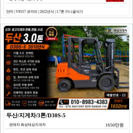
얀마 | VIO17 코끼리 | 2022년식 | 1.7톤 미니굴삭기
두산/지게차/3톤/D30S-5
판매자 화성태성지게차
1650만원