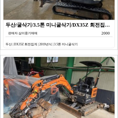
두산/굴삭기/3.5톤 미니굴삭기/DX35Z 회전집게/2…
2000
판매자 삼이중기매매
두산 | DX35Z 회전집게 | 2019년식 | 3.5톤 미니굴삭기