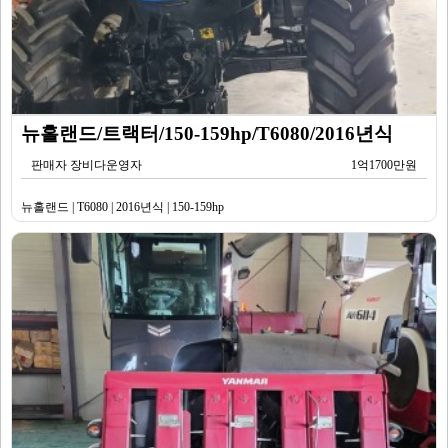
뉴홀랜드/트랙터/150-159hp/T6080/2016년식
판매자 장비다운영자
1억1700만원
뉴홀랜드 | T6080 | 2016년식 | 150-159hp