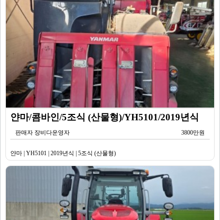
얀마/콤바인/5조식 (산물형)/YH5101/2019년식
판매자 장비다운영자
3800만원
얀마 | YH5101 | 2019년식 | 5조식 (산물형)