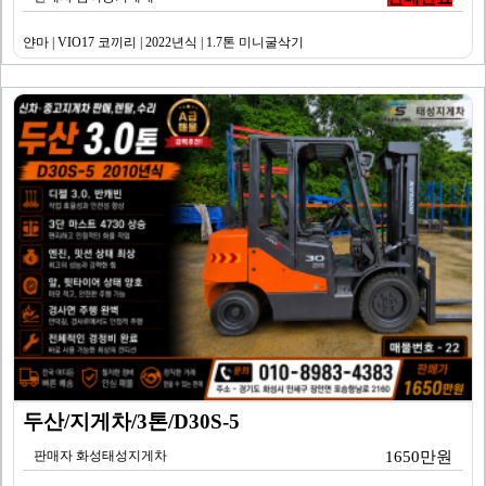
얀마 | VIO17 코끼리 | 2022년식 | 1.7톤 미니굴삭기
두산/지게차/3톤/D30S-5
판매자 화성태성지게차
1650만원