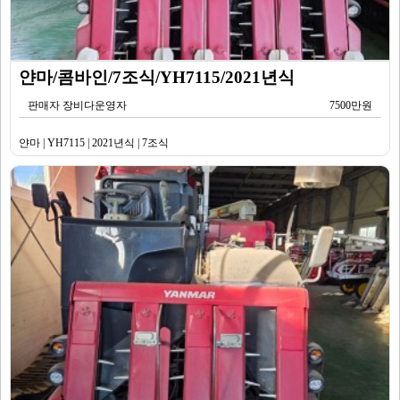
얀마/콤바인/7조식/YH7115/2021년식
판매자 장비다운영자
7500만원
얀마 | YH7115 | 2021년식 | 7조식