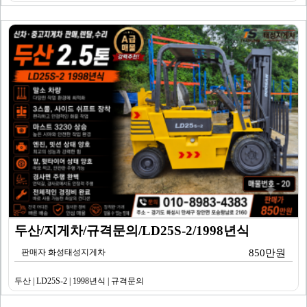
두산/지게차/규격문의/LD25S-2/1998년식
판매자 화성태성지게차
850만원
두산 | LD25S-2 | 1998년식 | 규격문의