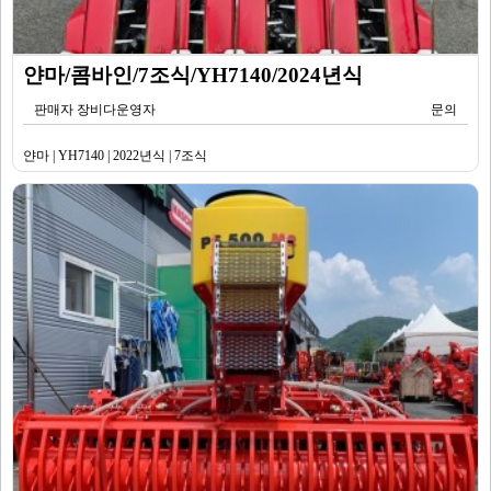
얀마/콤바인/7조식/YH7140/2024년식
판매자 장비다운영자
문의
얀마 | YH7140 | 2022년식 | 7조식