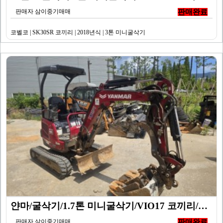
판매자 삼이중기매매
판매완료
코벨코 | SK30SR 코끼리 | 2018년식 | 3톤 미니굴삭기
얀마/굴삭기/1.7톤 미니굴삭기/VIO17 코끼리/20…
판매자 삼이중기매매
판매완료