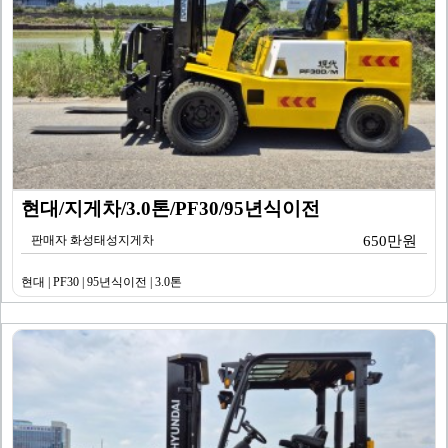
현대/지게차/3.0톤/PF30/95년식이전
판매자 화성태성지게차
650만원
현대 | PF30 | 95년식이전 | 3.0톤