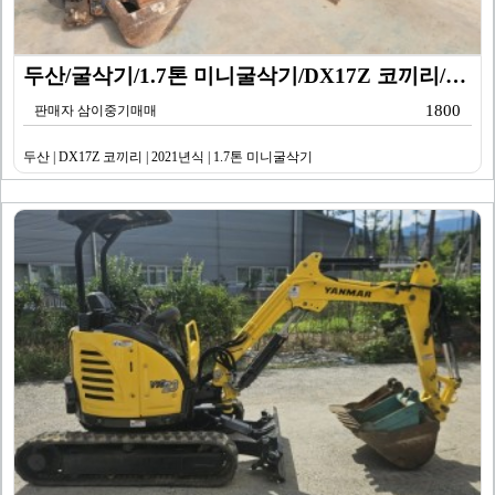
두산/굴삭기/1.7톤 미니굴삭기/DX17Z 코끼리/20…
1800
판매자 삼이중기매매
두산 | DX17Z 코끼리 | 2021년식 | 1.7톤 미니굴삭기