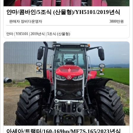
얀마/콤바인/5조식 (산물형)/YH5101/2019년식
판매자 장비다운영자
3800만원
얀마 | YH5101 | 2019년식 | 5조식 (산물형)
아세아/트랙터/160-169hp/MF7S.165/2023년식