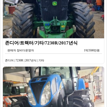
존디어/트랙터/기타/7230R/2017년식
판매자 장비다운영자
1억3500만원
존디어 | 7230R | 2017년식 | 기타