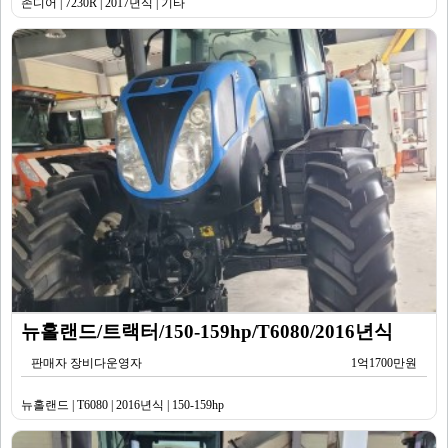
존디어 | 7230R | 2017년식 | 기타
뉴홀랜드/트랙터/150-159hp/T6080/2016년식
판매자 장비다운영자
1억1700만원
뉴홀랜드 | T6080 | 2016년식 | 150-159hp