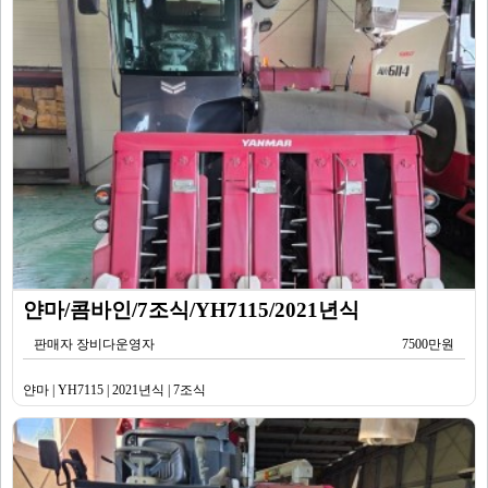
얀마/콤바인/7조식/YH7115/2021년식
판매자 장비다운영자
7500만원
얀마 | YH7115 | 2021년식 | 7조식