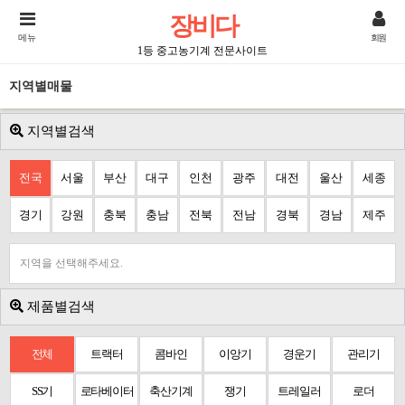
장비다
메뉴
회원
1등 중고농기계 전문사이트
지역별매물
지역별검색
전국
서울
부산
대구
인천
광주
대전
울산
세종
경기
강원
충북
충남
전북
전남
경북
경남
제주
지역을 선택해주세요.
제품별검색
전체
트랙터
콤바인
이앙기
경운기
관리기
SS기
로타베이터
축산기계
쟁기
트레일러
로더