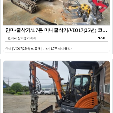
얀마/굴삭기/1.7톤 미니굴삭기/VIO17(25년) 코…
2650
판매자 삼이중기매매
얀마 | VIO17(25년) 코,풀셋 | 기타 | 1.7톤 미니굴삭기