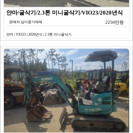
얀마/굴삭기/2.3톤 미니굴삭기/VIO23/2020년식
판매자 삼이중기매매
2250만원
얀마 | VIO23 | 2020년식 | 2.3톤 미니굴삭기