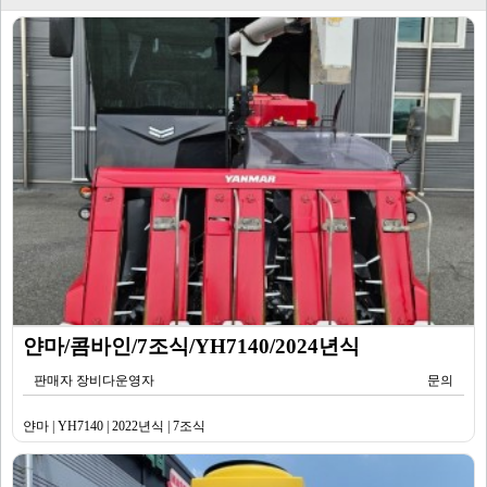
얀마/콤바인/7조식/YH7140/2024년식
판매자 장비다운영자
문의
얀마 | YH7140 | 2022년식 | 7조식