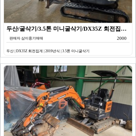
두산/굴삭기/3.5톤 미니굴삭기/DX35Z 회전집게/2…
2000
판매자 삼이중기매매
두산 | DX35Z 회전집게 | 2019년식 | 3.5톤 미니굴삭기