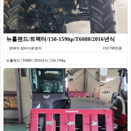
뉴홀랜드/트랙터/150-159hp/T6080/2016년식
판매자 장비다운영자
1억1700만원
뉴홀랜드 | T6080 | 2016년식 | 150-159hp