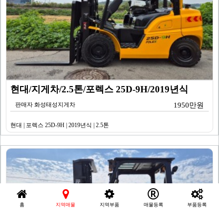
현대/지게차/2.5톤/포렉스 25D-9H/2019년식
판매자 화성태성지게차
1950만원
현대 | 포렉스 25D-9H | 2019년식 | 2.5톤
홈
지역매물
지역부품
매물등록
부품등록