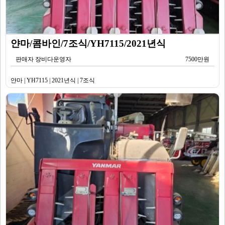
얀마/콤바인/7조식/YH7115/2021년식
판매자 장비다운영자
7500만원
얀마 | YH7115 | 2021년식 | 7조식