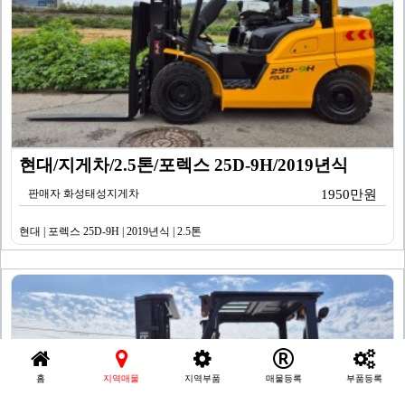
현대/지게차/2.5톤/포렉스 25D-9H/2019년식
판매자 화성태성지게차
1950만원
현대 | 포렉스 25D-9H | 2019년식 | 2.5톤
홈
지역매물
지역부품
매물등록
부품등록