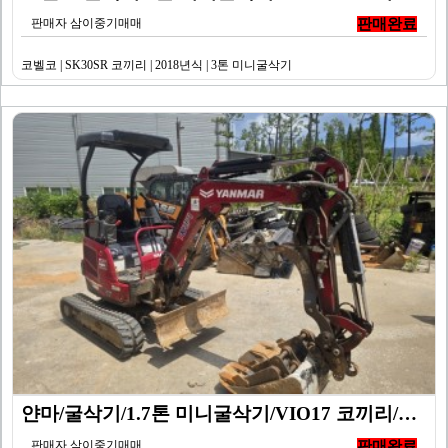
판매자 삼이중기매매
판매완료
코벨코 | SK30SR 코끼리 | 2018년식 | 3톤 미니굴삭기
얀마/굴삭기/1.7톤 미니굴삭기/VIO17 코끼리/20…
판매자 삼이중기매매
판매완료