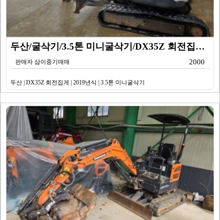
두산/굴삭기/3.5톤 미니굴삭기/DX35Z 회전집게/2…
2000
판매자 삼이중기매매
두산 | DX35Z 회전집게 | 2019년식 | 3.5톤 미니굴삭기