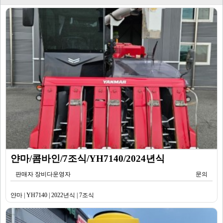
얀마/콤바인/7조식/YH7140/2024년식
판매자 장비다운영자
문의
얀마 | YH7140 | 2022년식 | 7조식