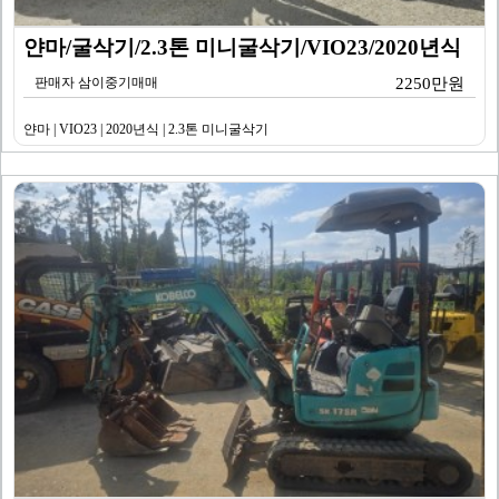
얀마/굴삭기/2.3톤 미니굴삭기/VIO23/2020년식
판매자 삼이중기매매
2250만원
얀마 | VIO23 | 2020년식 | 2.3톤 미니굴삭기