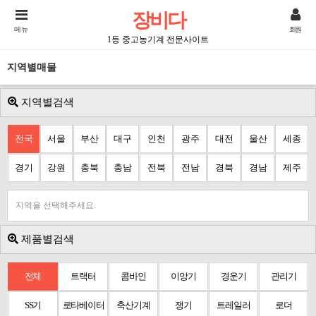
장비다
메뉴
회원
1등 중고농기계 전문사이트
지역별매물
지역별검색
전국
서울
부산
대구
인천
광주
대전
울산
세종
경기
강원
충북
충남
전북
전남
경북
경남
제주
지역을 선택해주세요.
제품별검색
전체
트랙터
콤바인
이앙기
경운기
관리기
SS기
로타베이터
축산기계
쟁기
트레일러
로더