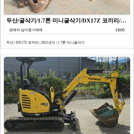
두산/굴삭기/1.7톤 미니굴삭기/DX17Z 코끼리/20…
1800
판매자 삼이중기매매
두산 | DX17Z 코끼리 | 2021년식 | 1.7톤 미니굴삭기