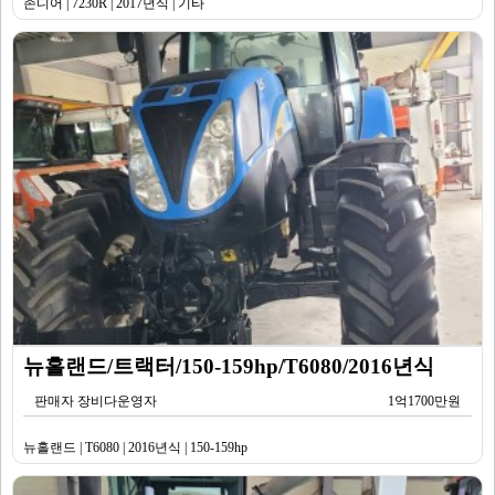
존디어 | 7230R | 2017년식 | 기타
뉴홀랜드/트랙터/150-159hp/T6080/2016년식
판매자 장비다운영자
1억1700만원
뉴홀랜드 | T6080 | 2016년식 | 150-159hp