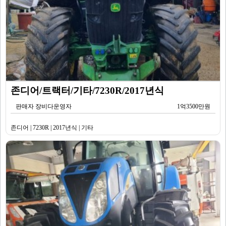
존디어/트랙터/기타/7230R/2017년식
판매자 장비다운영자
1억3500만원
존디어 | 7230R | 2017년식 | 기타