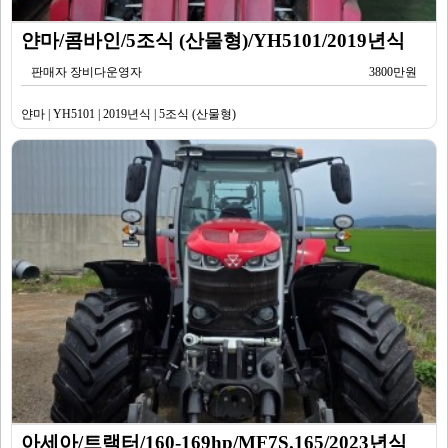
얀마/콤바인/5조식 (산물형)/YH5101/2019년식
판매자 장비다운영자
3800만원
얀마 | YH5101 | 2019년식 | 5조식 (산물형)
아세아/트랙터/160-169hp/MF7S.165/2023년식