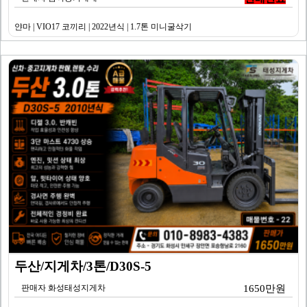
얀마 | VIO17 코끼리 | 2022년식 | 1.7톤 미니굴삭기
두산/지게차/3톤/D30S-5
판매자 화성태성지게차
1650만원