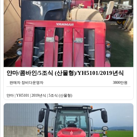
얀마/콤바인/5조식 (산물형)/YH5101/2019년식
판매자 장비다운영자
3800만원
얀마 | YH5101 | 2019년식 | 5조식 (산물형)