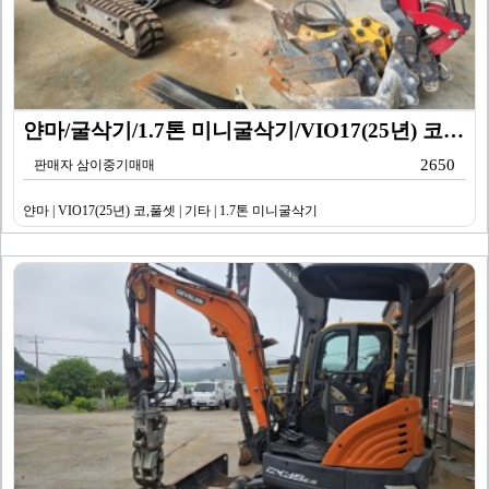
얀마/굴삭기/1.7톤 미니굴삭기/VIO17(25년) 코…
2650
판매자 삼이중기매매
얀마 | VIO17(25년) 코,풀셋 | 기타 | 1.7톤 미니굴삭기