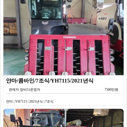
얀마/콤바인/7조식/YH7115/2021년식
판매자 장비다운영자
7500만원
얀마 | YH7115 | 2021년식 | 7조식