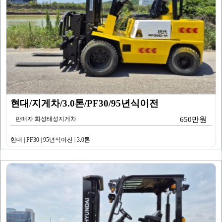
현대/지게차/3.0톤/PF30/95년식이전
판매자 화성태성지게차
650만원
현대 | PF30 | 95년식이전 | 3.0톤