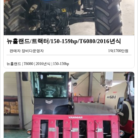
뉴홀랜드/트랙터/150-159hp/T6080/2016년식
판매자 장비다운영자
1억1700만원
뉴홀랜드 | T6080 | 2016년식 | 150-159hp