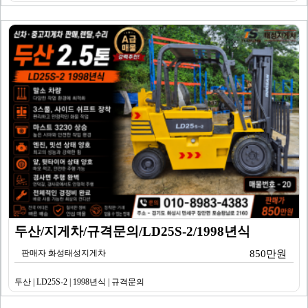
두산/지게차/규격문의/LD25S-2/1998년식
판매자 화성태성지게차
850만원
두산 | LD25S-2 | 1998년식 | 규격문의