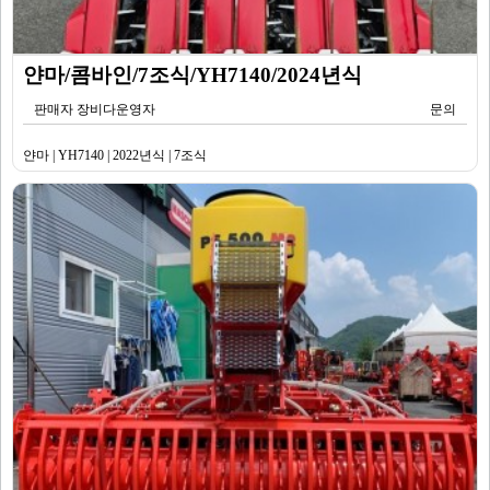
얀마/콤바인/7조식/YH7140/2024년식
판매자 장비다운영자
문의
얀마 | YH7140 | 2022년식 | 7조식