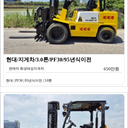
현대/지게차/3.0톤/PF30/95년식이전
판매자 화성태성지게차
650만원
현대 | PF30 | 95년식이전 | 3.0톤