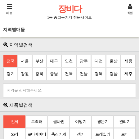
장비다
메뉴
회원
1등 중고농기계 전문사이트
지역별매물
지역별검색
전국
서울
부산
대구
인천
광주
대전
울산
세종
경기
강원
충북
충남
전북
전남
경북
경남
제주
지역을 선택해주세요.
제품별검색
전체
트랙터
콤바인
이앙기
경운기
관리기
SS기
로타베이터
축산기계
쟁기
트레일러
로더