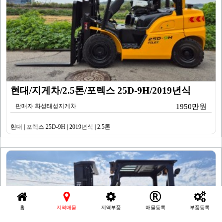
현대/지게차/2.5톤/포렉스 25D-9H/2019년식
판매자 화성태성지게차
1950만원
현대 | 포렉스 25D-9H | 2019년식 | 2.5톤
홈
지역매물
지역부품
매물등록
부품등록