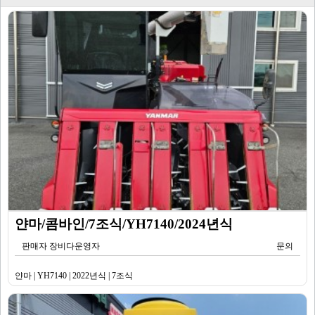
얀마/콤바인/7조식/YH7140/2024년식
판매자 장비다운영자
문의
얀마 | YH7140 | 2022년식 | 7조식