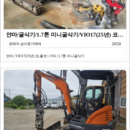
얀마/굴삭기/1.7톤 미니굴삭기/VIO17(25년) 코…
2650
판매자 삼이중기매매
얀마 | VIO17(25년) 코,풀셋 | 기타 | 1.7톤 미니굴삭기