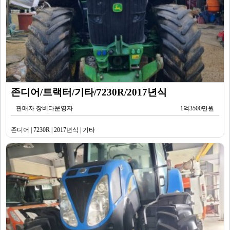
존디어/트랙터/기타/7230R/2017년식
판매자 장비다운영자
1억3500만원
존디어 | 7230R | 2017년식 | 기타