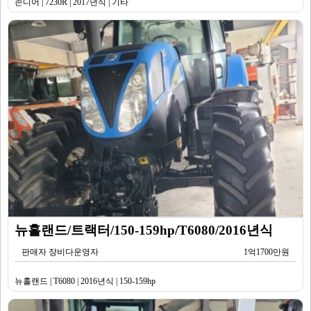
존디어 | 7230R | 2017년식 | 기타
뉴홀랜드/트랙터/150-159hp/T6080/2016년식
판매자 장비다운영자
1억1700만원
뉴홀랜드 | T6080 | 2016년식 | 150-159hp