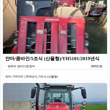
얀마/콤바인/5조식 (산물형)/YH5101/2019년식
판매자 장비다운영자
3800만원
얀마 | YH5101 | 2019년식 | 5조식 (산물형)