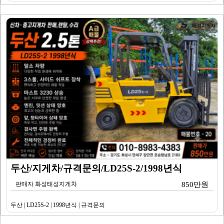
두산/지게차/규격문의/LD25S-2/1998년식
판매자 화성태성지게차
850만원
두산 | LD25S-2 | 1998년식 | 규격문의