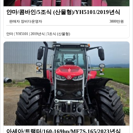
얀마/콤바인/5조식 (산물형)/YH5101/2019년식
판매자 장비다운영자
3800만원
얀마 | YH5101 | 2019년식 | 5조식 (산물형)
아세아/트랙터/160-169hp/MF7S.165/2023년식