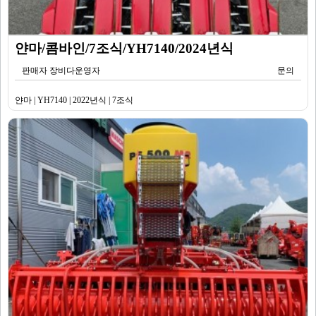
얀마/콤바인/7조식/YH7140/2024년식
판매자 장비다운영자
문의
얀마 | YH7140 | 2022년식 | 7조식