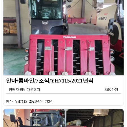
얀마/콤바인/7조식/YH7115/2021년식
판매자 장비다운영자
7500만원
얀마 | YH7115 | 2021년식 | 7조식