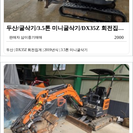
두산/굴삭기/3.5톤 미니굴삭기/DX35Z 회전집게/2…
2000
판매자 삼이중기매매
두산 | DX35Z 회전집게 | 2019년식 | 3.5톤 미니굴삭기