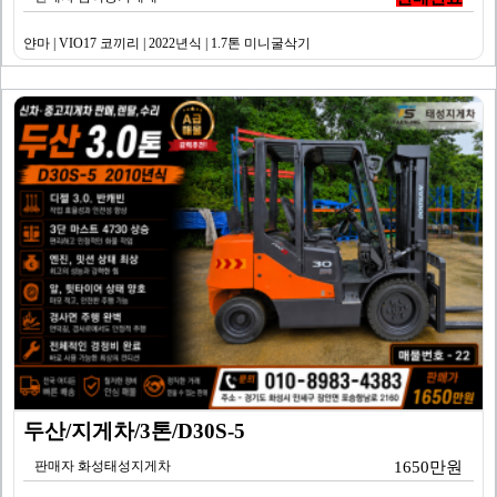
얀마 | VIO17 코끼리 | 2022년식 | 1.7톤 미니굴삭기
두산/지게차/3톤/D30S-5
판매자 화성태성지게차
1650만원