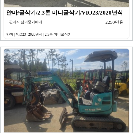
얀마/굴삭기/2.3톤 미니굴삭기/VIO23/2020년식
판매자 삼이중기매매
2250만원
얀마 | VIO23 | 2020년식 | 2.3톤 미니굴삭기