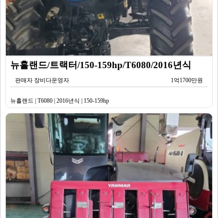
뉴홀랜드/트랙터/150-159hp/T6080/2016년식
판매자 장비다운영자
1억1700만원
뉴홀랜드 | T6080 | 2016년식 | 150-159hp