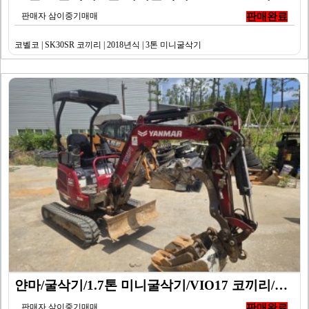
판매자 삼이중기매매
판매완료
코벨코 | SK30SR 코끼리 | 2018년식 | 3톤 미니굴삭기
얀마/굴삭기/1.7톤 미니굴삭기/VIO17 코끼리/20…
판매자 삼이중기매매
판매완료