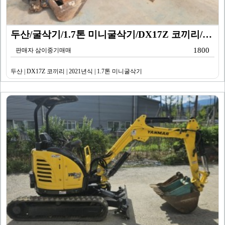
두산/굴삭기/1.7톤 미니굴삭기/DX17Z 코끼리/20…
1800
판매자 삼이중기매매
두산 | DX17Z 코끼리 | 2021년식 | 1.7톤 미니굴삭기