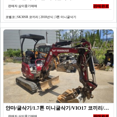
판매자 삼이중기매매
판매완료
코벨코 | SK30SR 코끼리 | 2018년식 | 3톤 미니굴삭기
얀마/굴삭기/1.7톤 미니굴삭기/VIO17 코끼리/20…
판매자 삼이중기매매
판매완료