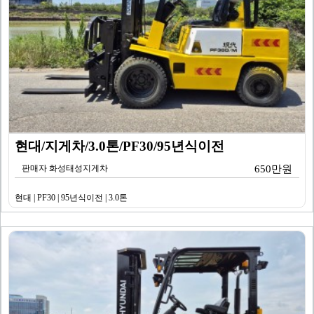
현대/지게차/3.0톤/PF30/95년식이전
판매자 화성태성지게차
650만원
현대 | PF30 | 95년식이전 | 3.0톤