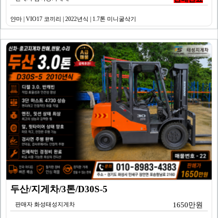
얀마 | VIO17 코끼리 | 2022년식 | 1.7톤 미니굴삭기
두산/지게차/3톤/D30S-5
판매자 화성태성지게차
1650만원