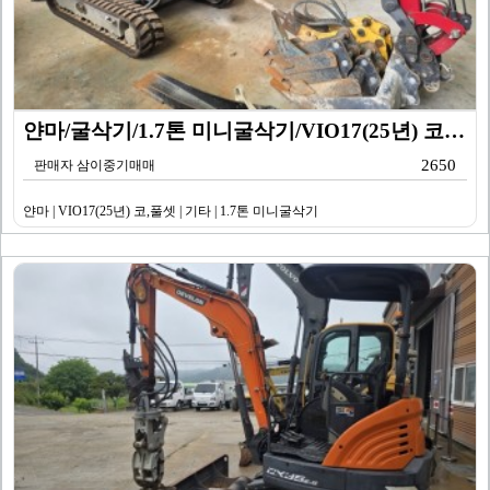
얀마/굴삭기/1.7톤 미니굴삭기/VIO17(25년) 코…
2650
판매자 삼이중기매매
얀마 | VIO17(25년) 코,풀셋 | 기타 | 1.7톤 미니굴삭기