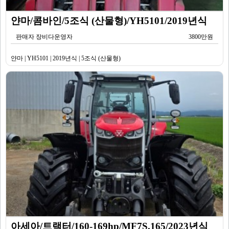
얀마/콤바인/5조식 (산물형)/YH5101/2019년식
판매자 장비다운영자
3800만원
얀마 | YH5101 | 2019년식 | 5조식 (산물형)
아세아/트랙터/160-169hp/MF7S.165/2023년식