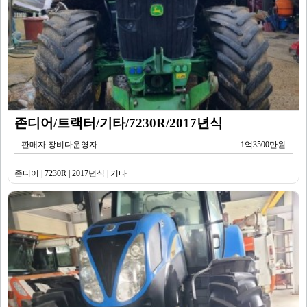
존디어/트랙터/기타/7230R/2017년식
판매자 장비다운영자
1억3500만원
존디어 | 7230R | 2017년식 | 기타