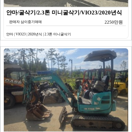
얀마/굴삭기/2.3톤 미니굴삭기/VIO23/2020년식
판매자 삼이중기매매
2250만원
얀마 | VIO23 | 2020년식 | 2.3톤 미니굴삭기