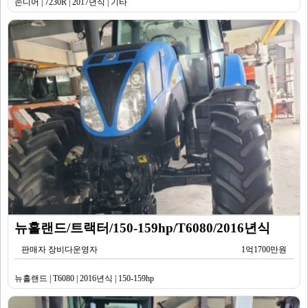
존디어 | 7230R | 2017년식 | 기타
뉴홀랜드/트랙터/150-159hp/T6080/2016년식
판매자 장비다운영자
1억1700만원
뉴홀랜드 | T6080 | 2016년식 | 150-159hp