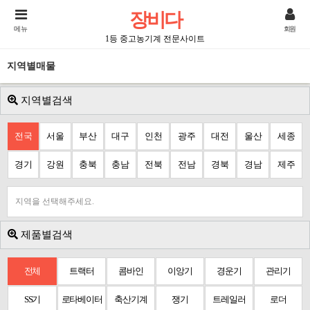
장비다
메뉴
회원
1등 중고농기계 전문사이트
지역별매물
지역별검색
전국
서울
부산
대구
인천
광주
대전
울산
세종
경기
강원
충북
충남
전북
전남
경북
경남
제주
지역을 선택해주세요.
제품별검색
전체
트랙터
콤바인
이앙기
경운기
관리기
SS기
로타베이터
축산기계
쟁기
트레일러
로더