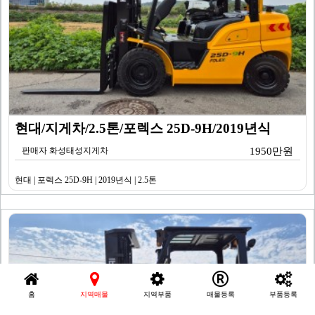
현대/지게차/2.5톤/포렉스 25D-9H/2019년식
판매자 화성태성지게차
1950만원
현대 | 포렉스 25D-9H | 2019년식 | 2.5톤
홈
지역매물
지역부품
매물등록
부품등록