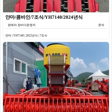
얀마/콤바인/7조식/YH7140/2024년식
판매자 장비다운영자
문의
얀마 | YH7140 | 2022년식 | 7조식