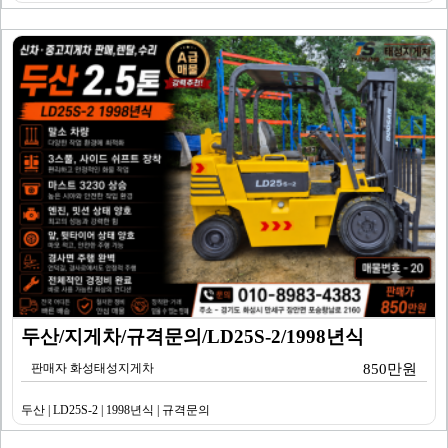
두산/지게차/규격문의/LD25S-2/1998년식
판매자 화성태성지게차
850만원
두산 | LD25S-2 | 1998년식 | 규격문의