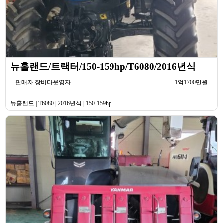
뉴홀랜드/트랙터/150-159hp/T6080/2016년식
판매자 장비다운영자
1억1700만원
뉴홀랜드 | T6080 | 2016년식 | 150-159hp