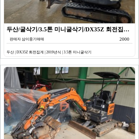
두산/굴삭기/3.5톤 미니굴삭기/DX35Z 회전집게/2…
2000
판매자 삼이중기매매
두산 | DX35Z 회전집게 | 2019년식 | 3.5톤 미니굴삭기