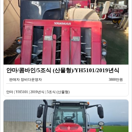
얀마/콤바인/5조식 (산물형)/YH5101/2019년식
판매자 장비다운영자
3800만원
얀마 | YH5101 | 2019년식 | 5조식 (산물형)