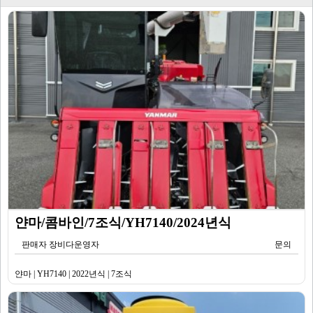
얀마/콤바인/7조식/YH7140/2024년식
판매자 장비다운영자
문의
얀마 | YH7140 | 2022년식 | 7조식