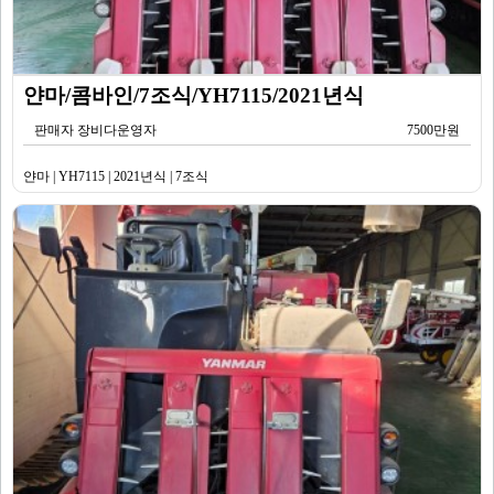
얀마/콤바인/7조식/YH7115/2021년식
판매자 장비다운영자
7500만원
얀마 | YH7115 | 2021년식 | 7조식