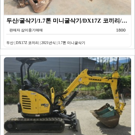
두산/굴삭기/1.7톤 미니굴삭기/DX17Z 코끼리/20…
1800
판매자 삼이중기매매
두산 | DX17Z 코끼리 | 2021년식 | 1.7톤 미니굴삭기