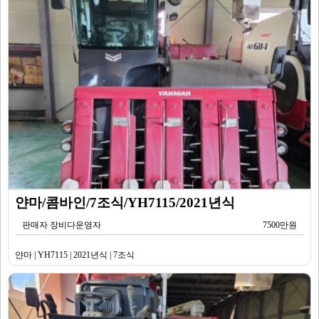
얀마/콤바인/7조식/YH7115/2021년식
판매자 장비다운영자
7500만원
얀마 | YH7115 | 2021년식 | 7조식