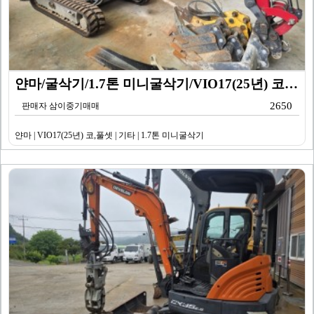
얀마/굴삭기/1.7톤 미니굴삭기/VIO17(25년) 코…
2650
판매자 삼이중기매매
얀마 | VIO17(25년) 코,풀셋 | 기타 | 1.7톤 미니굴삭기