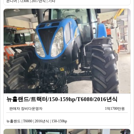
존디어 | 7230R | 2017년식 | 기타
뉴홀랜드/트랙터/150-159hp/T6080/2016년식
판매자 장비다운영자
1억1700만원
뉴홀랜드 | T6080 | 2016년식 | 150-159hp