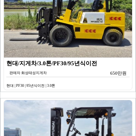
현대/지게차/3.0톤/PF30/95년식이전
판매자 화성태성지게차
650만원
현대 | PF30 | 95년식이전 | 3.0톤