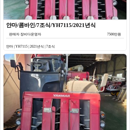
얀마/콤바인/7조식/YH7115/2021년식
판매자 장비다운영자
7500만원
얀마 | YH7115 | 2021년식 | 7조식