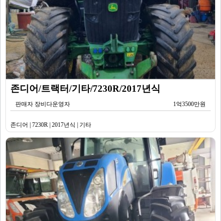
존디어/트랙터/기타/7230R/2017년식
판매자 장비다운영자
1억3500만원
존디어 | 7230R | 2017년식 | 기타