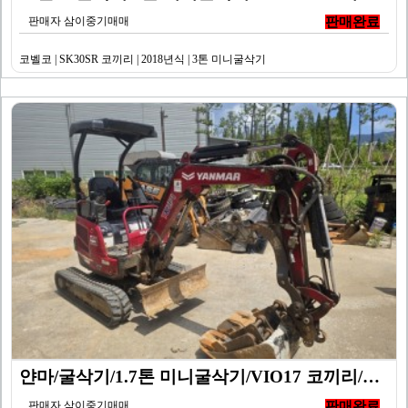
판매자 삼이중기매매
판매완료
코벨코 | SK30SR 코끼리 | 2018년식 | 3톤 미니굴삭기
얀마/굴삭기/1.7톤 미니굴삭기/VIO17 코끼리/20…
판매자 삼이중기매매
판매완료