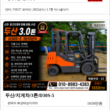
얀마 | VIO17 코끼리 | 2022년식 | 1.7톤 미니굴삭기
두산/지게차/3톤/D30S-5
판매자 화성태성지게차
1650만원