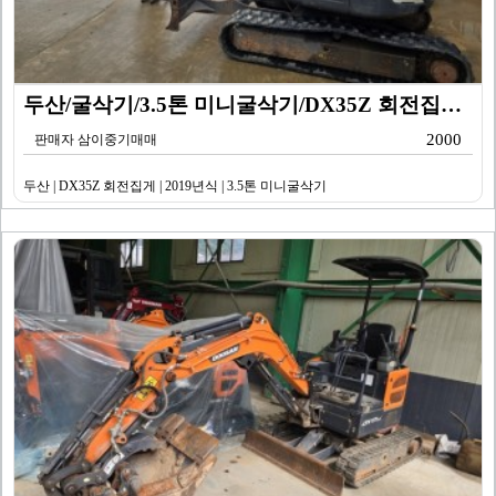
두산/굴삭기/3.5톤 미니굴삭기/DX35Z 회전집게/2…
2000
판매자 삼이중기매매
두산 | DX35Z 회전집게 | 2019년식 | 3.5톤 미니굴삭기