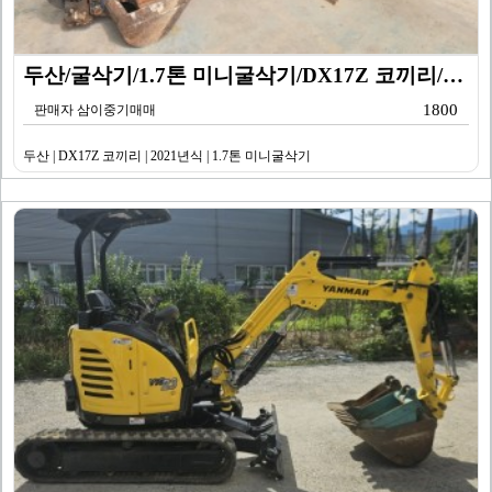
두산/굴삭기/1.7톤 미니굴삭기/DX17Z 코끼리/20…
1800
판매자 삼이중기매매
두산 | DX17Z 코끼리 | 2021년식 | 1.7톤 미니굴삭기