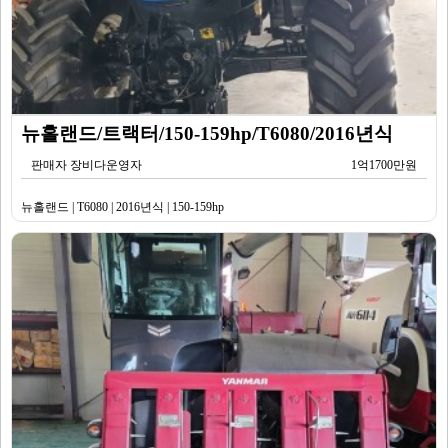
뉴홀랜드/트랙터/150-159hp/T6080/2016년식
판매자 장비다운영자
1억1700만원
뉴홀랜드 | T6080 | 2016년식 | 150-159hp