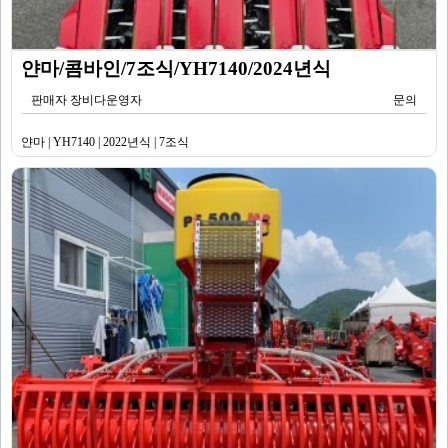
얀마/콤바인/7조식/YH7140/2024년식
판매자 장비다운영자
문의
얀마 | YH7140 | 2022년식 | 7조식