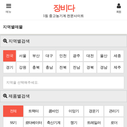
장비다
메뉴
회원
1등 중고농기계 전문사이트
지역별매물
지역별검색
전국
서울
부산
대구
인천
광주
대전
울산
세종
경기
강원
충북
충남
전북
전남
경북
경남
제주
지역을 선택해주세요.
제품별검색
전체
트랙터
콤바인
이앙기
경운기
관리기
SS기
로타베이터
축산기계
쟁기
트레일러
로더