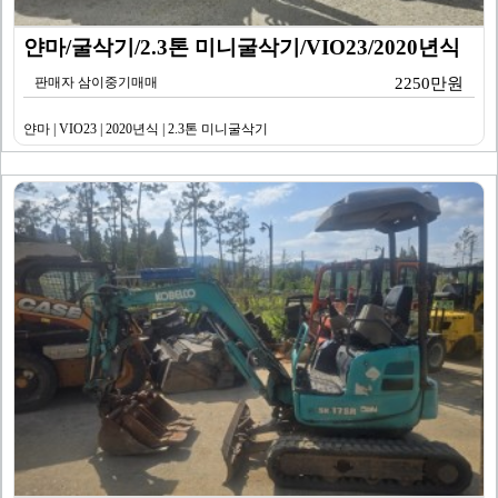
얀마/굴삭기/2.3톤 미니굴삭기/VIO23/2020년식
판매자 삼이중기매매
2250만원
얀마 | VIO23 | 2020년식 | 2.3톤 미니굴삭기