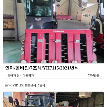
얀마/콤바인/7조식/YH7115/2021년식
판매자 장비다운영자
7500만원
얀마 | YH7115 | 2021년식 | 7조식