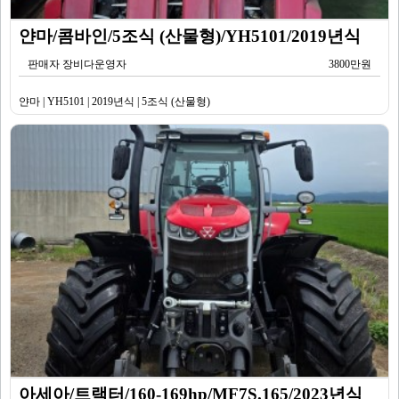
얀마/콤바인/5조식 (산물형)/YH5101/2019년식
판매자 장비다운영자
3800만원
얀마 | YH5101 | 2019년식 | 5조식 (산물형)
아세아/트랙터/160-169hp/MF7S.165/2023년식