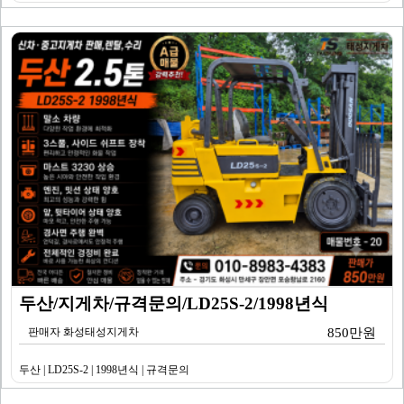
두산/지게차/규격문의/LD25S-2/1998년식
판매자 화성태성지게차
850만원
두산 | LD25S-2 | 1998년식 | 규격문의