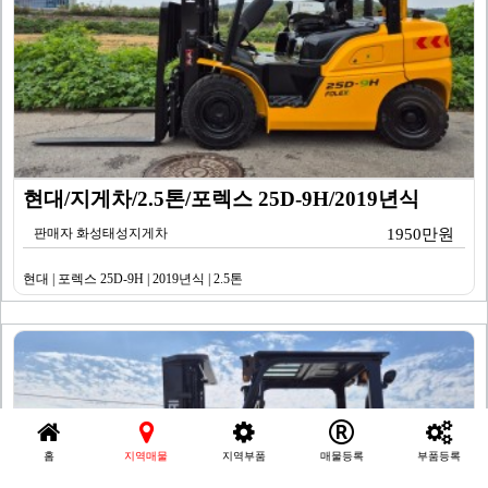
현대/지게차/2.5톤/포렉스 25D-9H/2019년식
판매자 화성태성지게차
1950만원
현대 | 포렉스 25D-9H | 2019년식 | 2.5톤
홈
지역매물
지역부품
매물등록
부품등록