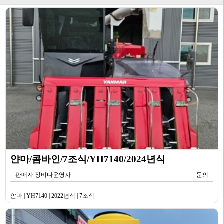
얀마/콤바인/7조식/YH7140/2024년식
판매자 장비다운영자
문의
얀마 | YH7140 | 2022년식 | 7조식