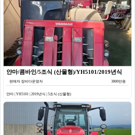
얀마/콤바인/5조식 (산물형)/YH5101/2019년식
판매자 장비다운영자
3800만원
얀마 | YH5101 | 2019년식 | 5조식 (산물형)