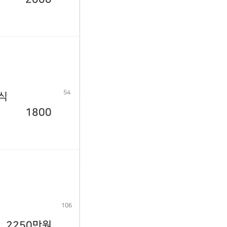
54
년식
1800
106
2250만원