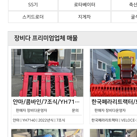
SS기
로타베이터
축
스키드로더
지게차
굴
장비다 프리미엄업체 매물
얀마/콤바인/7조식/YH7140/2024년식
판매자 장비다운영자
문의
판매자 장비다운영자
얀마 | YH7140 | 2022년식 | 7조식
한국페라리트랙터 | VELOCE-30