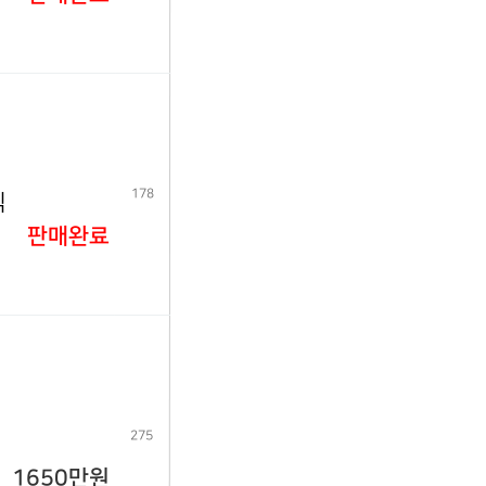
178
식
판매완료
275
1650만원