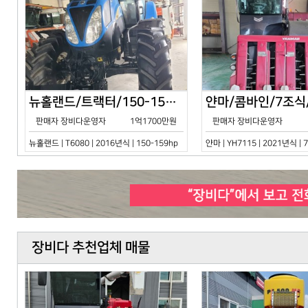
뉴홀랜드/트랙터/150-159hp/T6080/2016년식
판매자 장비다운영자
1억1700만원
판매자 장비다운영자
뉴홀랜드 | T6080 | 2016년식 | 150-159hp
얀마 | YH7115 | 2021년식 |
장비다 추천업체 매물