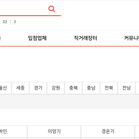
02
3
품
입점업체
직거래장터
커뮤니
울산
세종
경기
강원
충북
충남
전북
전남
바인
이앙기
경운기