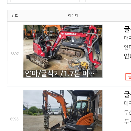
번호
이미지
굴
대구
얀마
6597
얀
얀마/굴삭기/1.7톤 미니굴삭기/VIO17(25년) 코,풀셋
굴
대구
두산
6596
두