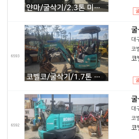
얀마/굴삭기/2.3톤 미니굴삭기/VIO23/2020년식
굴
대구
코벨
6593
코
코벨코/굴삭기/1.7톤 미니굴삭기/SK17 코끼리/2016년식
굴
대구
코벨
6592
코