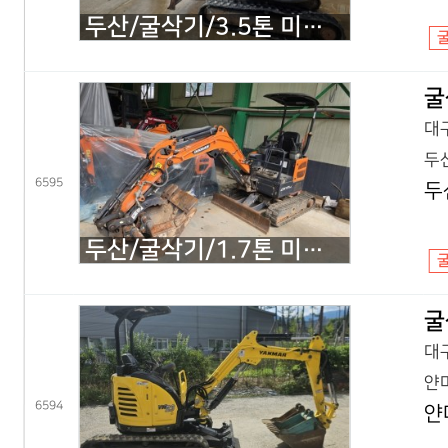
두산/굴삭기/3.5톤 미니굴삭기/DX35Z 회전집게/2019년식
굴
대구
두산
6595
두
두산/굴삭기/1.7톤 미니굴삭기/DX17Z 코끼리/2021년식
굴
대구
얀마
6594
얀