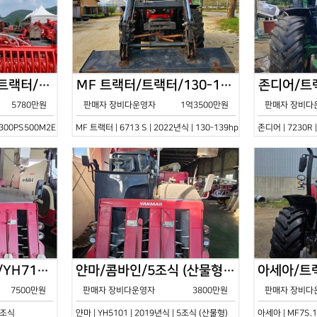
한국페라리트랙터/트랙터/기타/VELOCE-300PS500M2E/2022년식
MF 트랙터/트랙터/130-139hp/6713 S/2022년식
5780만원
판매자 장비다운영자
1억3500만원
판매자 장비다
0PS500M2E | 2022년식 | 기타
MF 트랙터 | 6713 S | 2022년식 | 130-139hp
존디어 | 7230R 
얀마/콤바인/7조식/YH7115/2021년식
얀마/콤바인/5조식 (산물형)/YH5101/2019년식
7500만원
판매자 장비다운영자
3800만원
판매자 장비다
 7조식
얀마 | YH5101 | 2019년식 | 5조식 (산물형)
아세아 | MF7S.1