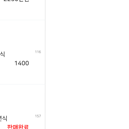
116
년식
1400
157
년식
판매완료