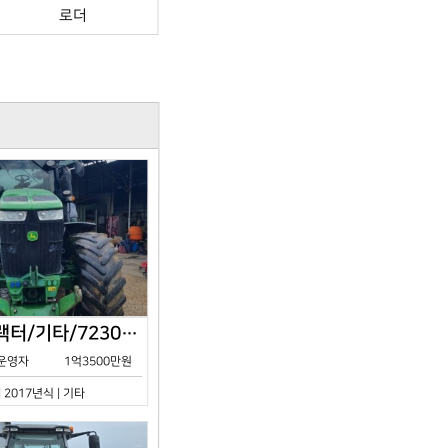
로더
존디어/트랙터/기타/7230R/2017년식
운영자
1억3500만원
| 2017년식 | 기타