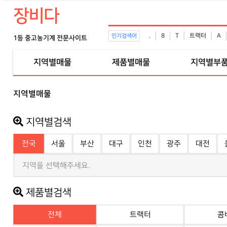
장비다
.
8
T
트랙터
A
인기검색어
1등 중고농기계 전문사이트
지역별매물
제품별매물
지역별부
지역별매물
지역별검색
전국
서울
부산
대구
인천
광주
대전
지역을 선택해주세요.
제품별검색
전체
트랙터
콤