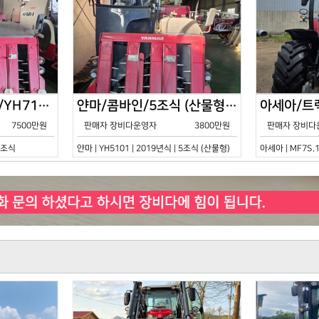
얀마/콤바인/7조식/YH7115/2021년식
얀마/콤바인/5조식 (산물형)/YH5101/2019년식
7500만원
판매자 장비다운영자
3800만원
판매자 장비다
 7조식
얀마 | YH5101 | 2019년식 | 5조식 (산물형)
아세아 | MF7S.1