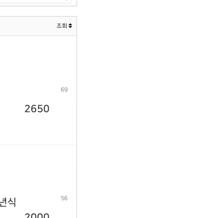
조회
69
2650
56
9년식
2000