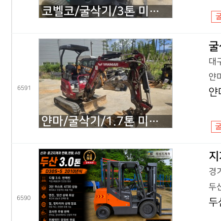
코벨코/굴삭기/3톤 미니굴삭기/SK30SR 코끼리/2018년식
굴
대구
얀마
6591
얀
얀마/굴삭기/1.7톤 미니굴삭기/VIO17 코끼리/2022년식
지
경기
두산
6590
두