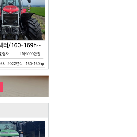
아세아/트랙터/160-169hp/MF7S.165/2023년식
운영자
1억9000만원
65 | 2022년식 | 160-169hp