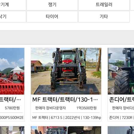
산기계
쟁기
트레일러
삭기
타이어
기타
한국페라리트랙터/트랙터/기타/VELOCE-300PS500M2E/2022년식
MF 트랙터/트랙터/130-139hp/6713 S/2022년식
5780만원
판매자 장비다운영자
1억3500만원
판매자 장비다
0PS500M2E | 2022년식 | 기타
MF 트랙터 | 6713 S | 2022년식 | 130-139hp
존디어 | 7230R 