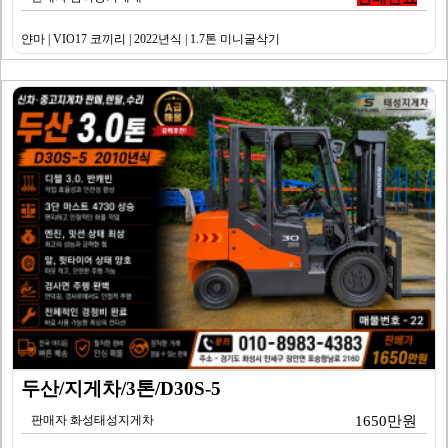
얀마 | VIO17 코끼리 | 2022년식 | 1.7톤 미니굴삭기
두산/지게차/3톤/D30S-5
판매자 화성태성지게차
1650만원