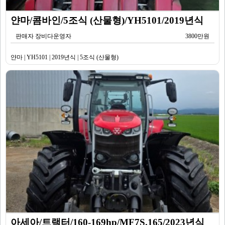
얀마/콤바인/5조식 (산물형)/YH5101/2019년식
판매자 장비다운영자
3800만원
얀마 | YH5101 | 2019년식 | 5조식 (산물형)
아세아/트랙터/160-169hp/MF7S.165/2023년식