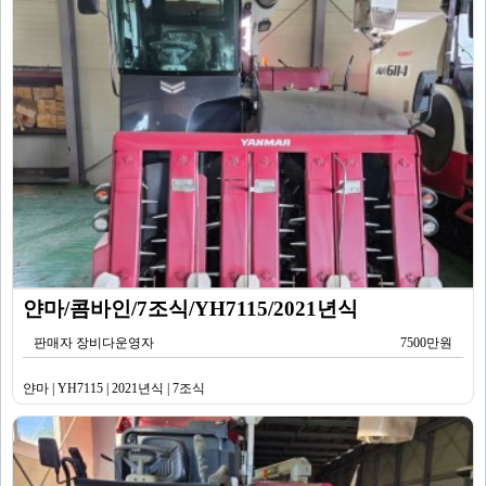
얀마/콤바인/7조식/YH7115/2021년식
판매자 장비다운영자
7500만원
얀마 | YH7115 | 2021년식 | 7조식