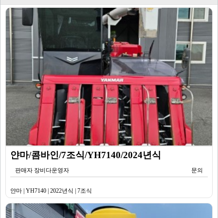
얀마/콤바인/7조식/YH7140/2024년식
판매자 장비다운영자
문의
얀마 | YH7140 | 2022년식 | 7조식