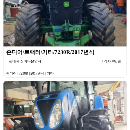
존디어/트랙터/기타/7230R/2017년식
판매자 장비다운영자
1억3500만원
존디어 | 7230R | 2017년식 | 기타