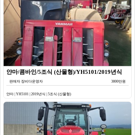
얀마/콤바인/5조식 (산물형)/YH5101/2019년식
판매자 장비다운영자
3800만원
얀마 | YH5101 | 2019년식 | 5조식 (산물형)