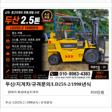
두산/지게차/규격문의/LD25S-2/1998년식
판매자 화성태성지게차
850만원
두산 | LD25S-2 | 1998년식 | 규격문의