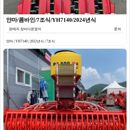
얀마/콤바인/7조식/YH7140/2024년식
판매자 장비다운영자
문의
얀마 | YH7140 | 2022년식 | 7조식