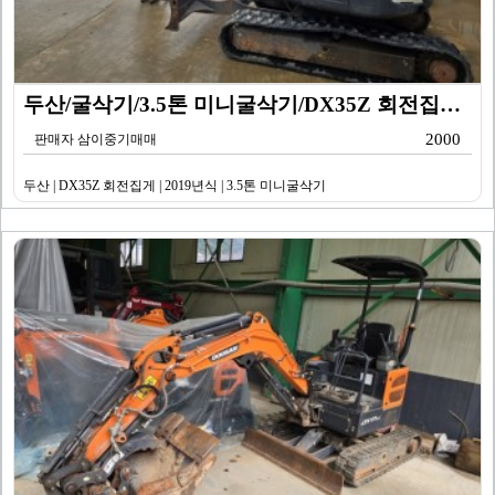
두산/굴삭기/3.5톤 미니굴삭기/DX35Z 회전집게/2…
2000
판매자 삼이중기매매
두산 | DX35Z 회전집게 | 2019년식 | 3.5톤 미니굴삭기