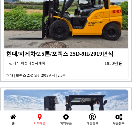
현대/지게차/2.5톤/포렉스 25D-9H/2019년식
판매자 화성태성지게차
1950만원
현대 | 포렉스 25D-9H | 2019년식 | 2.5톤
홈
지역매물
지역부품
매물등록
부품등록