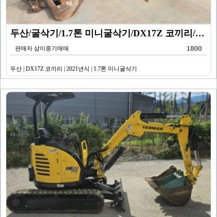
두산/굴삭기/1.7톤 미니굴삭기/DX17Z 코끼리/20…
1800
판매자 삼이중기매매
두산 | DX17Z 코끼리 | 2021년식 | 1.7톤 미니굴삭기