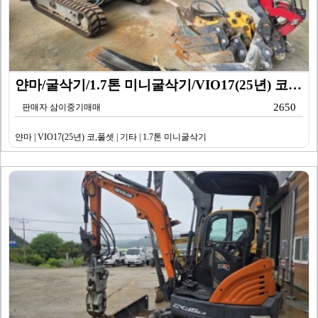
얀마/굴삭기/1.7톤 미니굴삭기/VIO17(25년) 코…
2650
판매자 삼이중기매매
얀마 | VIO17(25년) 코,풀셋 | 기타 | 1.7톤 미니굴삭기