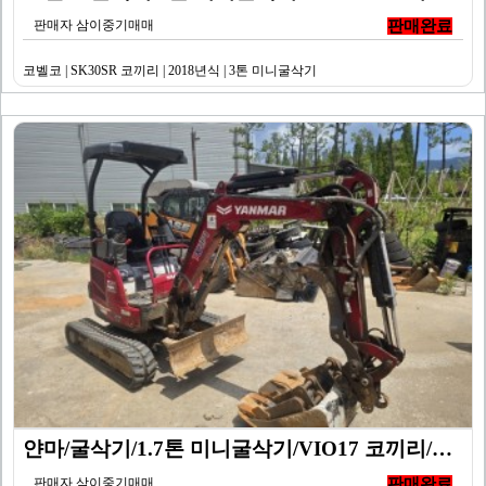
판매자 삼이중기매매
판매완료
코벨코 | SK30SR 코끼리 | 2018년식 | 3톤 미니굴삭기
얀마/굴삭기/1.7톤 미니굴삭기/VIO17 코끼리/20…
판매자 삼이중기매매
판매완료