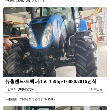
존디어 | 7230R | 2017년식 | 기타
뉴홀랜드/트랙터/150-159hp/T6080/2016년식
판매자 장비다운영자
1억1700만원
뉴홀랜드 | T6080 | 2016년식 | 150-159hp