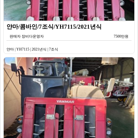
얀마/콤바인/7조식/YH7115/2021년식
판매자 장비다운영자
7500만원
얀마 | YH7115 | 2021년식 | 7조식