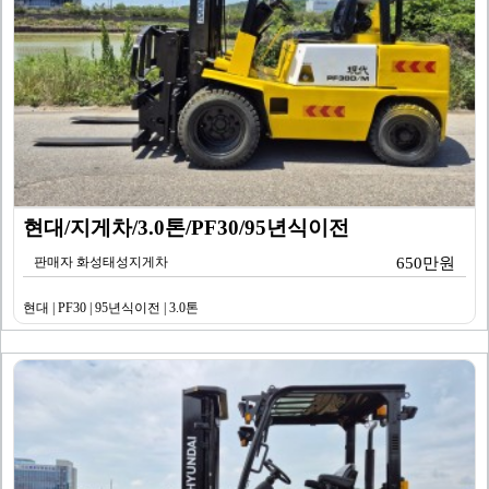
현대/지게차/3.0톤/PF30/95년식이전
판매자 화성태성지게차
650만원
현대 | PF30 | 95년식이전 | 3.0톤