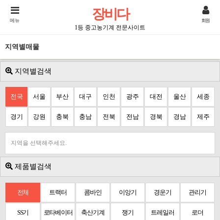
장비다
메뉴
회원
1등 중고농기계 전문사이트
지역별매물
지역별검색
전국
서울
부산
대구
인천
광주
대전
울산
세종
경기
강원
충북
충남
전북
전남
경북
경남
제주
지역을 선택해주세요.
제품별검색
전체
트랙터
콤바인
이앙기
경운기
관리기
SS기
로타베이터
축산기계
쟁기
트레일러
로더