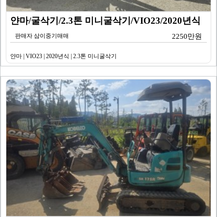
얀마/굴삭기/2.3톤 미니굴삭기/VIO23/2020년식
판매자 삼이중기매매
2250만원
얀마 | VIO23 | 2020년식 | 2.3톤 미니굴삭기