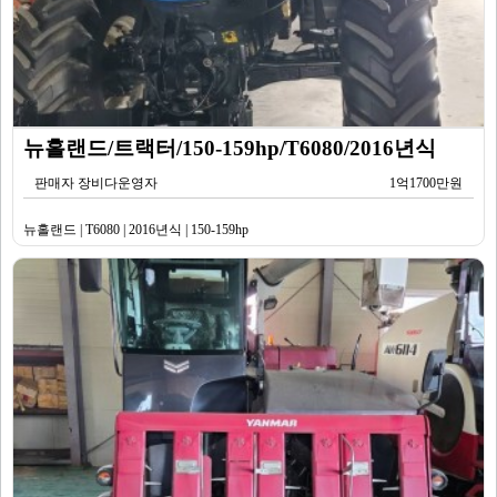
뉴홀랜드/트랙터/150-159hp/T6080/2016년식
판매자 장비다운영자
1억1700만원
뉴홀랜드 | T6080 | 2016년식 | 150-159hp