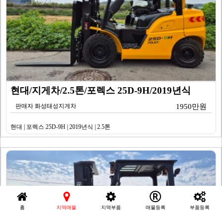
현대/지게차/2.5톤/포렉스 25D-9H/2019년식
판매자 화성태성지게차
1950만원
현대 | 포렉스 25D-9H | 2019년식 | 2.5톤
홈
지역매물
지역부품
매물등록
부품등록