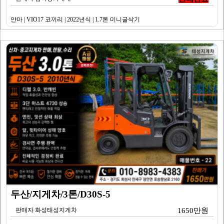
얀마 | VIO17 코끼리 | 2022년식 | 1.7톤 미니굴삭기
두산/지게차/3톤/D30S-5
판매자 화성태성지게차
1650만원