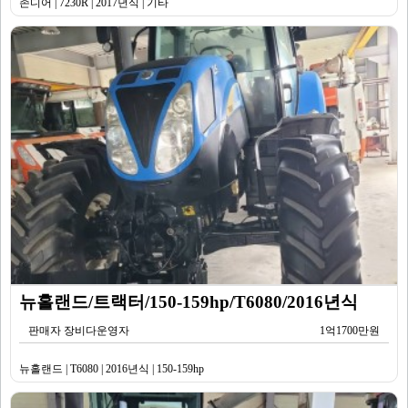
존디어 | 7230R | 2017년식 | 기타
뉴홀랜드/트랙터/150-159hp/T6080/2016년식
판매자 장비다운영자
1억1700만원
뉴홀랜드 | T6080 | 2016년식 | 150-159hp