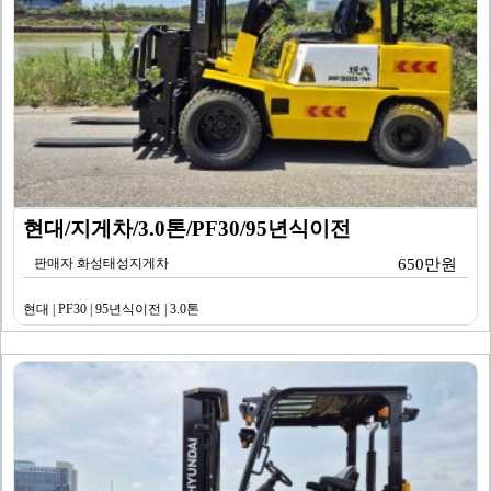
현대/지게차/3.0톤/PF30/95년식이전
판매자 화성태성지게차
650만원
현대 | PF30 | 95년식이전 | 3.0톤