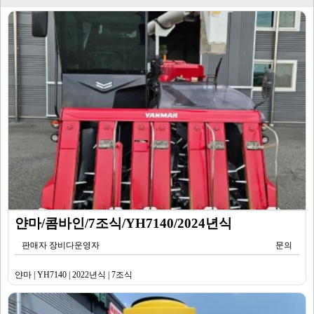
얀마/콤바인/7조식/YH7140/2024년식
판매자 장비다운영자
문의
얀마 | YH7140 | 2022년식 | 7조식