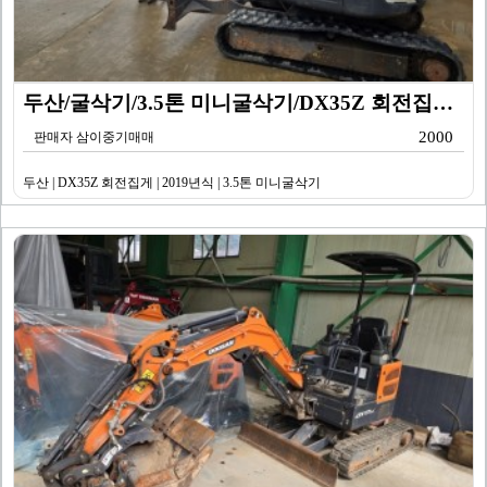
두산/굴삭기/3.5톤 미니굴삭기/DX35Z 회전집게/2…
2000
판매자 삼이중기매매
두산 | DX35Z 회전집게 | 2019년식 | 3.5톤 미니굴삭기