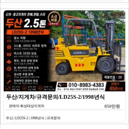
두산/지게차/규격문의/LD25S-2/1998년식
판매자 화성태성지게차
850만원
두산 | LD25S-2 | 1998년식 | 규격문의