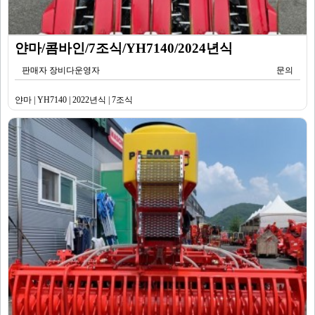
얀마/콤바인/7조식/YH7140/2024년식
판매자 장비다운영자
문의
얀마 | YH7140 | 2022년식 | 7조식