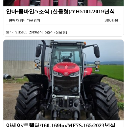
얀마/콤바인/5조식 (산물형)/YH5101/2019년식
판매자 장비다운영자
3800만원
얀마 | YH5101 | 2019년식 | 5조식 (산물형)
아세아/트랙터/160-169hp/MF7S.165/2023년식