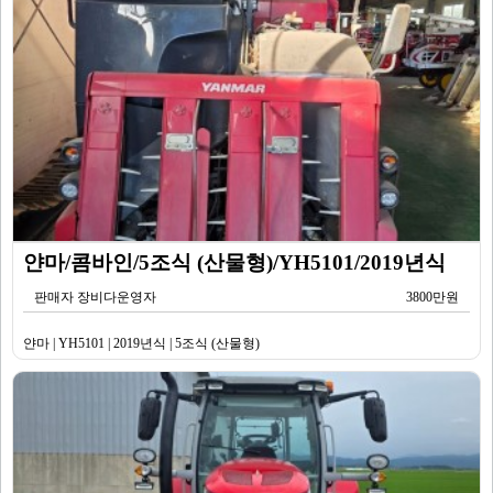
얀마/콤바인/5조식 (산물형)/YH5101/2019년식
판매자 장비다운영자
3800만원
얀마 | YH5101 | 2019년식 | 5조식 (산물형)