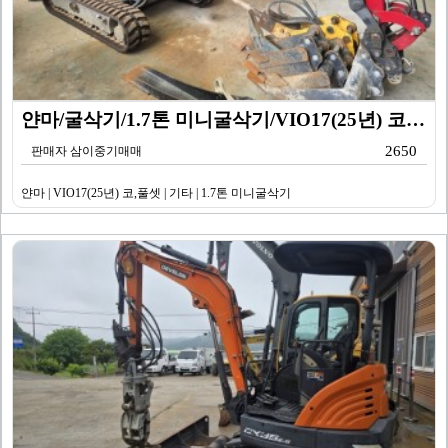
얀마/굴삭기/1.7톤 미니굴삭기/VIO17(25년) 코…
2650
판매자 삼이중기매매
얀마 | VIO17(25년) 코,풀셋 | 기타 | 1.7톤 미니굴삭기