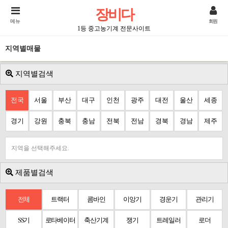
장비다
메뉴
회원
1등 중고농기계 전문사이트
지역별매물
지역별검색
전국
서울
부산
대구
인천
광주
대전
울산
세종
경기
강원
충북
충남
전북
전남
경북
경남
제주
지역을 선택해주세요.
제품별검색
전체
트랙터
콤바인
이앙기
경운기
관리기
SS기
로타베이터
축산기계
쟁기
트레일러
로더