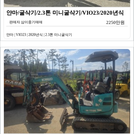
얀마/굴삭기/2.3톤 미니굴삭기/VIO23/2020년식
판매자 삼이중기매매
2250만원
얀마 | VIO23 | 2020년식 | 2.3톤 미니굴삭기