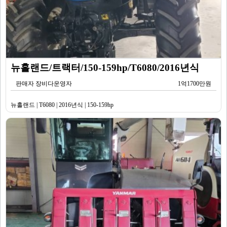
뉴홀랜드/트랙터/150-159hp/T6080/2016년식
판매자 장비다운영자
1억1700만원
뉴홀랜드 | T6080 | 2016년식 | 150-159hp