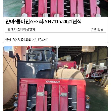
얀마/콤바인/7조식/YH7115/2021년식
판매자 장비다운영자
7500만원
얀마 | YH7115 | 2021년식 | 7조식