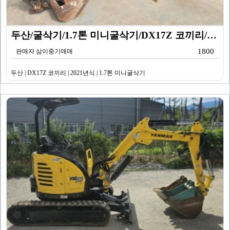
두산/굴삭기/1.7톤 미니굴삭기/DX17Z 코끼리/20…
1800
판매자 삼이중기매매
두산 | DX17Z 코끼리 | 2021년식 | 1.7톤 미니굴삭기