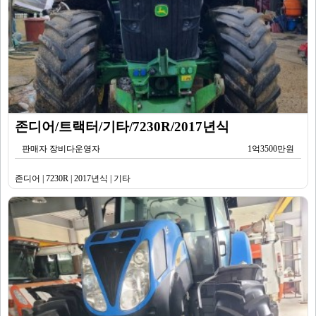
존디어/트랙터/기타/7230R/2017년식
판매자 장비다운영자
1억3500만원
존디어 | 7230R | 2017년식 | 기타