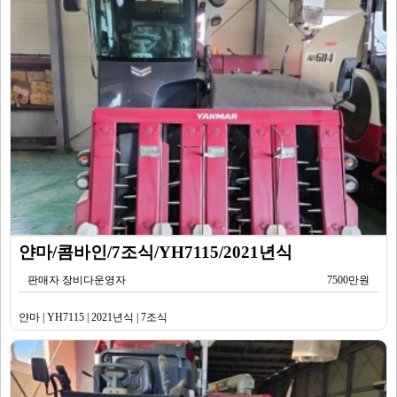
얀마/콤바인/7조식/YH7115/2021년식
판매자 장비다운영자
7500만원
얀마 | YH7115 | 2021년식 | 7조식