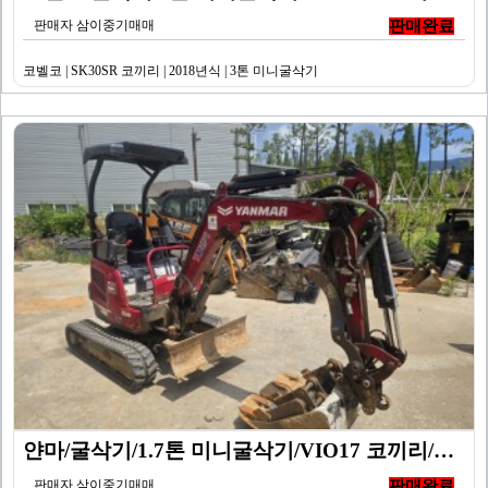
판매자 삼이중기매매
판매완료
코벨코 | SK30SR 코끼리 | 2018년식 | 3톤 미니굴삭기
얀마/굴삭기/1.7톤 미니굴삭기/VIO17 코끼리/20…
판매자 삼이중기매매
판매완료