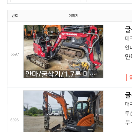
번호
이미지
굴
대구
얀마
6597
얀
얀마/굴삭기/1.7톤 미니굴삭기/VIO17(25년) 코,풀셋
굴
대구
두산
6596
두