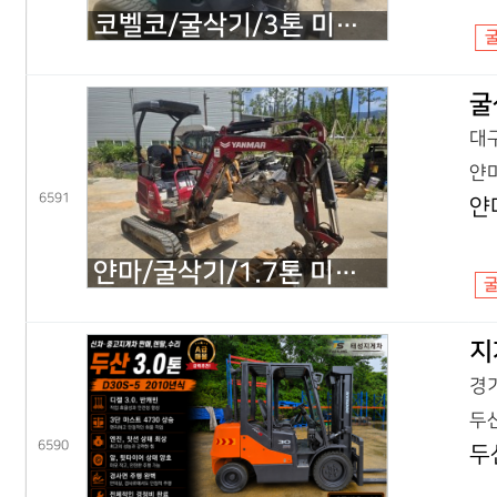
코벨코/굴삭기/3톤 미니굴삭기/SK30SR 코끼리/2018년식
굴
대구
얀마
6591
얀
얀마/굴삭기/1.7톤 미니굴삭기/VIO17 코끼리/2022년식
지
경기
두산
6590
두