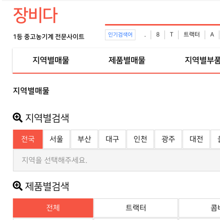
장비다
.
8
T
트랙터
A
인기검색어
1등 중고농기계 전문사이트
지역별매물
제품별매물
지역별부
지역별매물
지역별검색
전국
서울
부산
대구
인천
광주
대전
지역을 선택해주세요.
제품별검색
전체
트랙터
콤