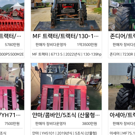
한국페라리트랙터/트랙터/기타/VELOCE-300PS500M2E/2022년식
MF 트랙터/트랙터/130-139hp/6713 S/2022년식
5780만원
판매자 장비다운영자
1억3500만원
판매자 장비다
0PS500M2E | 2022년식 | 기타
MF 트랙터 | 6713 S | 2022년식 | 130-139hp
존디어 | 7230R 
얀마/콤바인/7조식/YH7115/2021년식
얀마/콤바인/5조식 (산물형)/YH5101/2019년식
7500만원
판매자 장비다운영자
3800만원
판매자 장비다
 7조식
얀마 | YH5101 | 2019년식 | 5조식 (산물형)
아세아 | MF7S.1