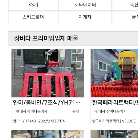
SS기
로타베이터
축
스키드로더
지게차
굴
장비다 프리미엄업체 매물
얀마/콤바인/7조식/YH7140/2024년식
판매자 장비다운영자
문의
판매자 장비다운영자
얀마 | YH7140 | 2022년식 | 7조식
한국페라리트랙터 | VELOCE-30