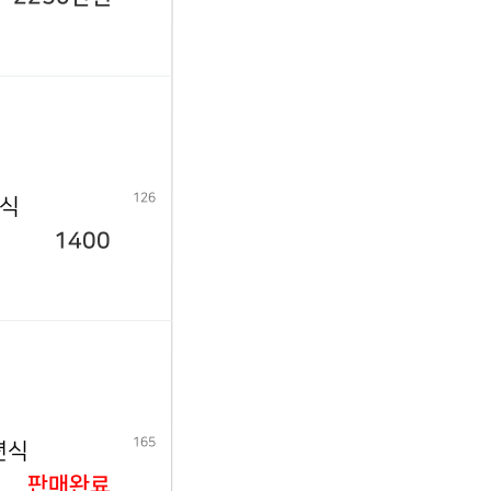
126
년식
1400
165
년식
판매완료