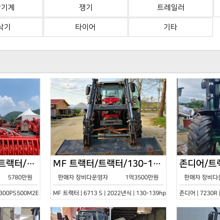
산기계
쟁기
트레일러
삭기
타이어
기타
한국페라리트랙터/트랙터/기타/VELOCE-300PS500M2E/2022년식
MF 트랙터/트랙터/130-139hp/6713 S/2022년식
5780만원
판매자 장비다운영자
1억3500만원
판매자 장비다
0PS500M2E | 2022년식 | 기타
MF 트랙터 | 6713 S | 2022년식 | 130-139hp
존디어 | 7230R 