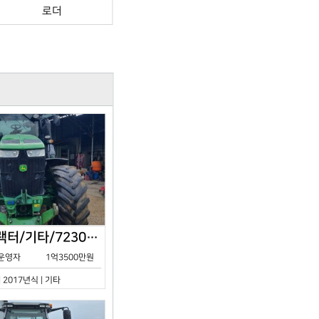
로더
존디어/트랙터/기타/7230R/2017년식
운영자
1억3500만원
| 2017년식 | 기타