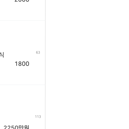
63
년식
1800
113
2250만원