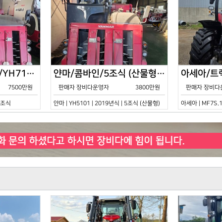
얀마/콤바인/7조식/YH7115/2021년식
얀마/콤바인/5조식 (산물형)/YH5101/2019년식
7500만원
판매자 장비다운영자
3800만원
판매자 장비다
 7조식
얀마 | YH5101 | 2019년식 | 5조식 (산물형)
아세아 | MF7S.1