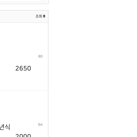
조회
80
2650
64
9년식
2000