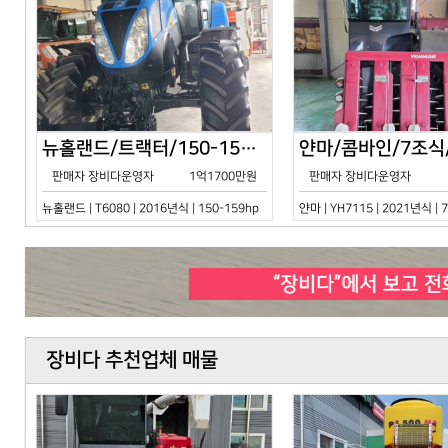
뉴홀랜드/트랙터/150-159hp/T6080/2016년식
판매자 장비다운영자
1억1700만원
판매자 장비다운영자
뉴홀랜드 | T6080 | 2016년식 | 150-159hp
얀마 | YH7115 | 2021년식 |
장비다 추천업체 매물