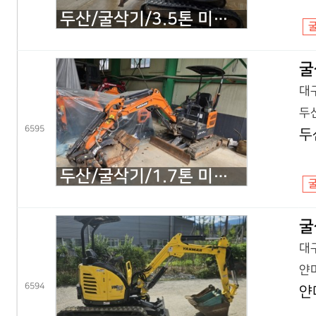
두산/굴삭기/3.5톤 미니굴삭기/DX35Z 회전집게/2019년식
굴
대구
두산
6595
두
두산/굴삭기/1.7톤 미니굴삭기/DX17Z 코끼리/2021년식
굴
대구
얀마
6594
얀