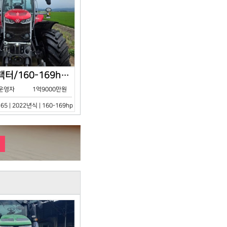
아세아/트랙터/160-169hp/MF7S.165/2023년식
운영자
1억9000만원
65 | 2022년식 | 160-169hp