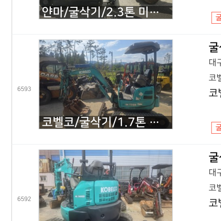
얀마/굴삭기/2.3톤 미니굴삭기/VIO23/2020년식
굴
대구
코벨
6593
코
코벨코/굴삭기/1.7톤 미니굴삭기/SK17 코끼리/2016년식
굴
대구
코벨
6592
코