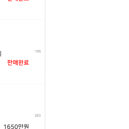
195
식
판매완료
283
1650만원