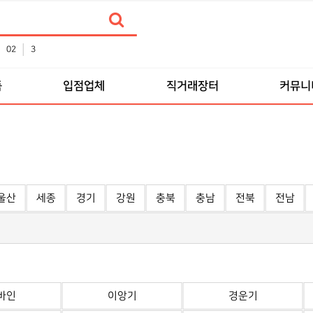
02
3
품
입점업체
직거래장터
커뮤니
울산
세종
경기
강원
충북
충남
전북
전남
바인
이앙기
경운기