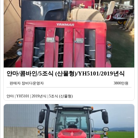
얀마/콤바인/5조식 (산물형)/YH5101/2019년식
판매자 장비다운영자
3800만원
얀마 | YH5101 | 2019년식 | 5조식 (산물형)