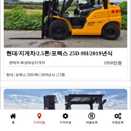
현대/지게차/2.5톤/포렉스 25D-9H/2019년식
판매자 화성태성지게차
1950만원
현대 | 포렉스 25D-9H | 2019년식 | 2.5톤
홈
지역매물
지역부품
매물등록
부품등록