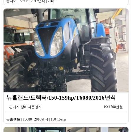
존디어 | 7230R | 2017년식 | 기타
뉴홀랜드/트랙터/150-159hp/T6080/2016년식
판매자 장비다운영자
1억1700만원
뉴홀랜드 | T6080 | 2016년식 | 150-159hp