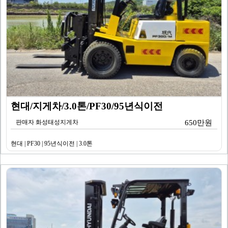
현대/지게차/3.0톤/PF30/95년식이전
판매자 화성태성지게차
650만원
현대 | PF30 | 95년식이전 | 3.0톤