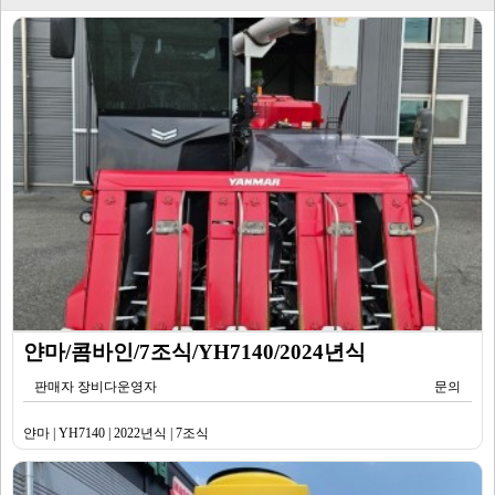
얀마/콤바인/7조식/YH7140/2024년식
판매자 장비다운영자
문의
얀마 | YH7140 | 2022년식 | 7조식