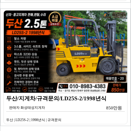
두산/지게차/규격문의/LD25S-2/1998년식
판매자 화성태성지게차
850만원
두산 | LD25S-2 | 1998년식 | 규격문의