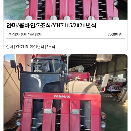
얀마/콤바인/7조식/YH7115/2021년식
판매자 장비다운영자
7500만원
얀마 | YH7115 | 2021년식 | 7조식