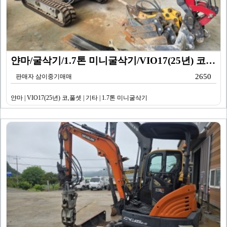
얀마/굴삭기/1.7톤 미니굴삭기/VIO17(25년) 코…
2650
판매자 삼이중기매매
얀마 | VIO17(25년) 코,풀셋 | 기타 | 1.7톤 미니굴삭기