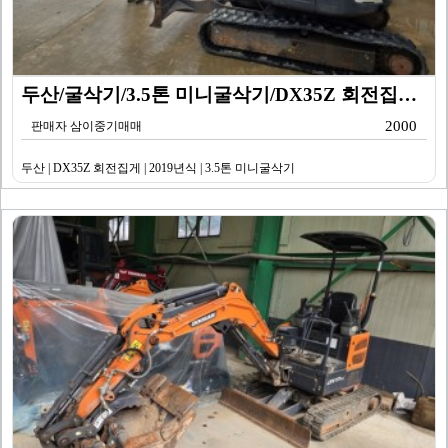
두산/굴삭기/3.5톤 미니굴삭기/DX35Z 회전집게/2…
2000
판매자 삼이중기매매
두산 | DX35Z 회전집게 | 2019년식 | 3.5톤 미니굴삭기