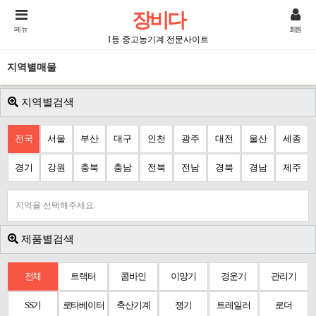
장비다
메뉴
회원
1등 중고농기계 전문사이트
지역별매물
지역별검색
전국
서울
부산
대구
인천
광주
대전
울산
세종
경기
강원
충북
충남
전북
전남
경북
경남
제주
지역을 선택해주세요.
제품별검색
전체
트랙터
콤바인
이앙기
경운기
관리기
SS기
로타베이터
축산기계
쟁기
트레일러
로더