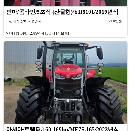
얀마/콤바인/5조식 (산물형)/YH5101/2019년식
판매자 장비다운영자
3800만원
얀마 | YH5101 | 2019년식 | 5조식 (산물형)
아세아/트랙터/160-169hp/MF7S.165/2023년식