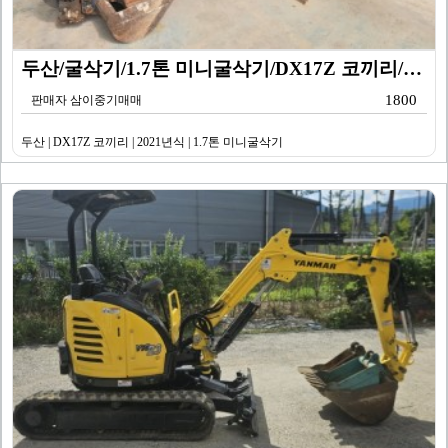
두산/굴삭기/1.7톤 미니굴삭기/DX17Z 코끼리/20…
1800
판매자 삼이중기매매
두산 | DX17Z 코끼리 | 2021년식 | 1.7톤 미니굴삭기