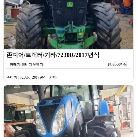
존디어/트랙터/기타/7230R/2017년식
판매자 장비다운영자
1억3500만원
존디어 | 7230R | 2017년식 | 기타