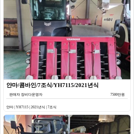
얀마/콤바인/7조식/YH7115/2021년식
판매자 장비다운영자
7500만원
얀마 | YH7115 | 2021년식 | 7조식