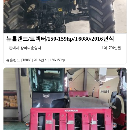
뉴홀랜드/트랙터/150-159hp/T6080/2016년식
판매자 장비다운영자
1억1700만원
뉴홀랜드 | T6080 | 2016년식 | 150-159hp