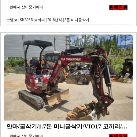
판매자 삼이중기매매
판매완료
코벨코 | SK30SR 코끼리 | 2018년식 | 3톤 미니굴삭기
얀마/굴삭기/1.7톤 미니굴삭기/VIO17 코끼리/20…
판매자 삼이중기매매
판매완료