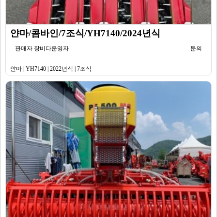
얀마/콤바인/7조식/YH7140/2024년식
판매자 장비다운영자
문의
얀마 | YH7140 | 2022년식 | 7조식