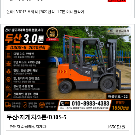
얀마 | VIO17 코끼리 | 2022년식 | 1.7톤 미니굴삭기
두산/지게차/3톤/D30S-5
판매자 화성태성지게차
1650만원