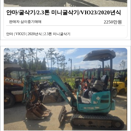
얀마/굴삭기/2.3톤 미니굴삭기/VIO23/2020년식
판매자 삼이중기매매
2250만원
얀마 | VIO23 | 2020년식 | 2.3톤 미니굴삭기