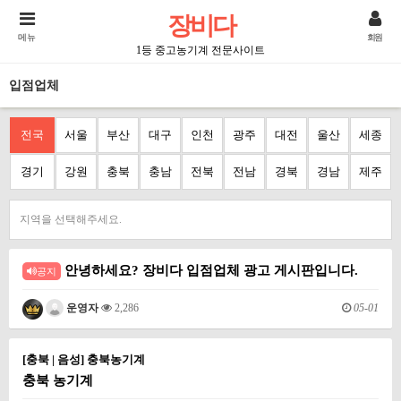
장비다
메뉴
회원
1등 중고농기계 전문사이트
입점업체
전국
서울
부산
대구
인천
광주
대전
울산
세종
경기
강원
충북
충남
전북
전남
경북
경남
제주
지역을 선택해주세요.
안녕하세요? 장비다 입점업체 광고 게시판입니다.
공지
05-01
운영자
2,286
[충북 | 음성] 충북농기계
충북 농기계