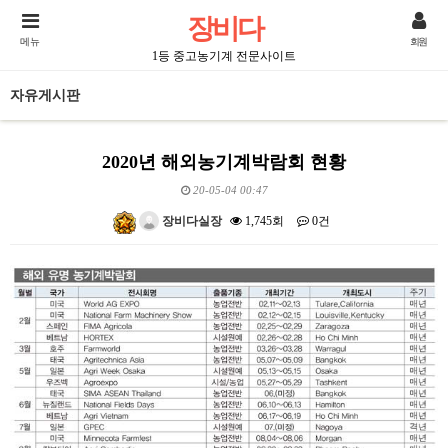
장비다
메뉴
회원
1등 중고농기계 전문사이트
자유게시판
2020년 해외농기계박람회 현황
20-05-04 00:47
장비다실장
1,745회
0건
본문