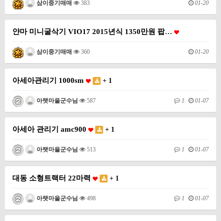
01-20
삼이중기매매
383
얀마 미니굴삭기 VIO17 2015년식 1350만원 팝…
01-20
삼이중기매매
360
아세아관리기 1000sm
+ 1
1
01-07
아랫마을군수님
587
아세아 관리기 amc900
+ 1
1
01-07
아랫마을군수님
513
대동 소형트랙터 22마력
+ 1
1
01-07
아랫마을군수님
498