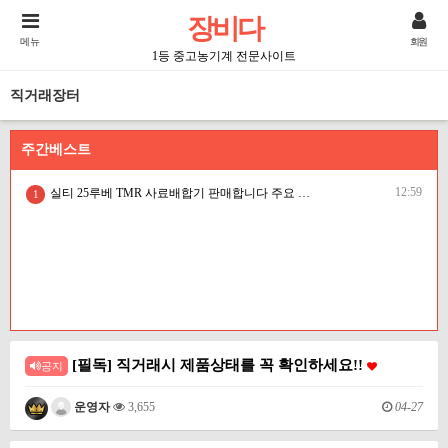
장비다
메뉴
회원
1등 중고농기계 전문사이트
직거래장터
주간베스트
12:59
실티 25루베 TMR 사료배합기 판매합니다 주요 핵심부품 신품 교체·하부 스테인리스 보강 완료 충남 서천 한우농장에서 실제 사용하던 실티(SILTI) 25㎥ 전동식 TMR 사료배합기 판매합니다. 단순히 ?
1
[필독] 직거래시 제품상태를 꼭 확인하세요!!
공지
04-27
운영자
3,655