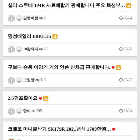
실티 25루베 TMR 사료배합기 판매합니다 주요 핵심부…
08-04
김햄찌짱
9
명성베일러 FBP3135
07-28
10할타자
28
구보다 승용 이앙기 거의 안쓴 신차급 판매합니다.
02-22
크림빵
319
2.5덤프팔아요
01-24
탕아
295
코벨코 미니굴삭기 SK17SR 2021년식 1700만원…