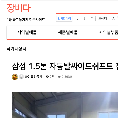
장비다
.
8
T
트랙터
A
인기검색어
1등 중고농기계 전문사이트
지역별매물
제품별매물
지역별부
직거래장터
삼성 1.5톤 자동발싸이드쉬프트
화성유진중기
0건
2,563회