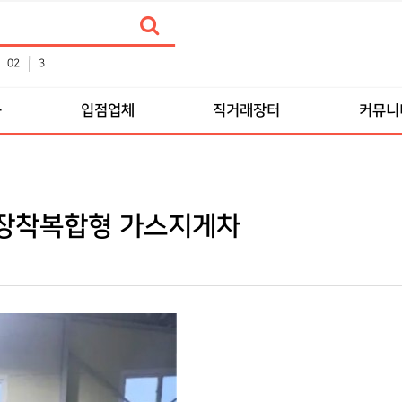
02
3
품
입점업체
직거래장터
커뮤니
 장착복합형 가스지게차