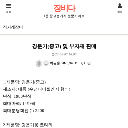
장비다
메뉴
회원
1등 중고농기계 전문사이트
직거래장터
경운기(중고) 및 부자재 판매
20-06-07 16:00
박필용
5,940회
0건
본문
1.제품명: 경운기(중고)
제조사: 대동 (수냄디이젤엔지 형식)
년식: 1983년식
최대마력: 14마력
최대분당회전수: 2200
2.제품명: 경운기용 로타리