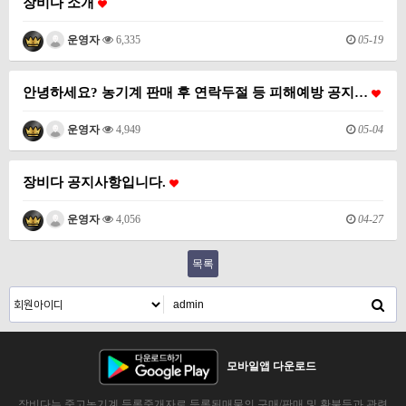
장비다 소개
05-19
운영자
6,335
안녕하세요? 농기계 판매 후 연락두절 등 피해예방 공지…
05-04
운영자
4,949
장비다 공지사항입니다.
04-27
운영자
4,056
목록
모바일앱 다운로드
장비다는 중고농기계 등록중개자로 등록된매물의 구매/판매 및 환불등과 관련