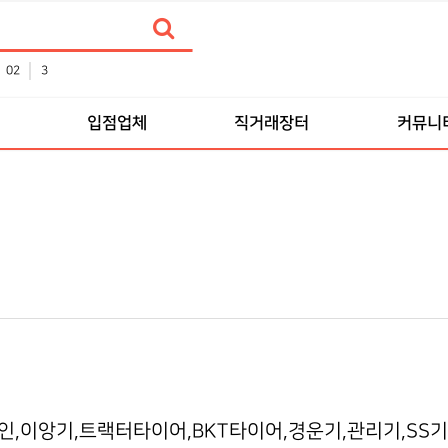
02
3
입점업체
직거래장터
커뮤니
인,이앙기,트랙터타이어,BKT타이어,경운기,관리기,SS기