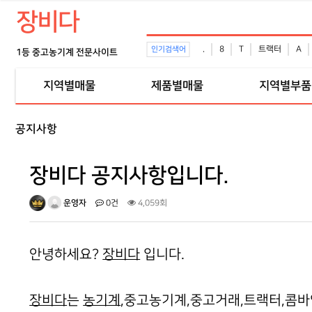
장비다
.
8
T
트랙터
A
인기검색어
1등 중고농기계 전문사이트
지역별매물
제품별매물
지역별부품
공지사항
장비다 공지사항입니다.
운영자
0건
4,059회
안녕하세요?
장비다
입니다.
장비다
는
농기계
,중고농기계,중고거래,트랙터,콤바