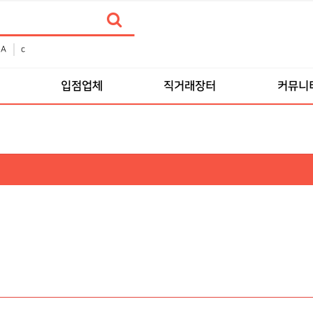
A
c
입점업체
직거래장터
커뮤니