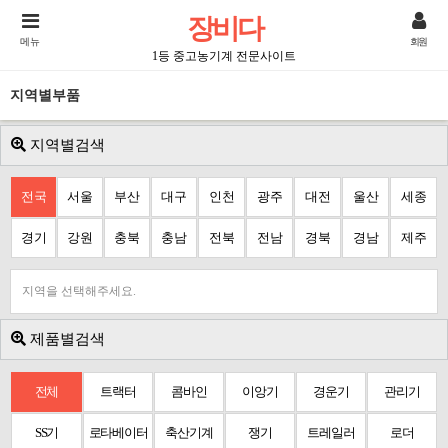
장비다
메뉴
회원
1등 중고농기계 전문사이트
지역별부품
지역별검색
전국
서울
부산
대구
인천
광주
대전
울산
세종
경기
강원
충북
충남
전북
전남
경북
경남
제주
지역을 선택해주세요.
제품별검색
전체
트랙터
콤바인
이앙기
경운기
관리기
SS기
로타베이터
축산기계
쟁기
트레일러
로더