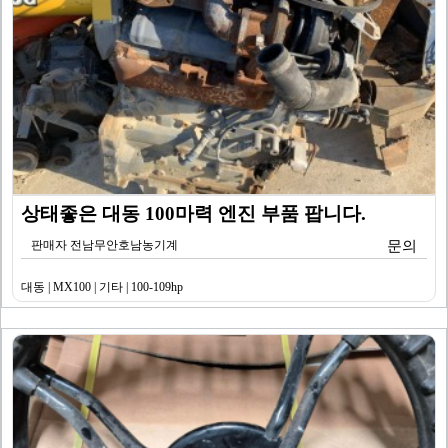
상태좋은 대동 100마력 엔진 부품 팝니다.
판매자 전남무안호남농기계
문의
대동 | MX100 | 기타 | 100-109hp