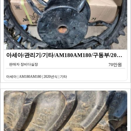
아세아/관리기/기타/AM180AM180/구동부/2025…
판매자 장비다실장
70만원
아세아 | AM180AM180 | 2020년식 | 기타