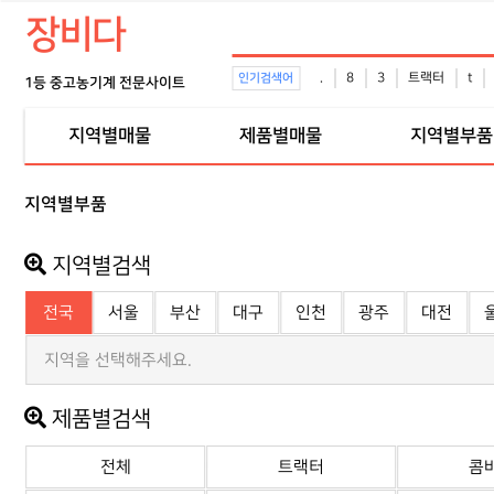
장비다
.
8
3
트랙터
t
인기검색어
1등 중고농기계 전문사이트
지역별매물
제품별매물
지역별부품
지역별부품
지역별검색
전국
서울
부산
대구
인천
광주
대전
지역을 선택해주세요.
제품별검색
전체
트랙터
콤