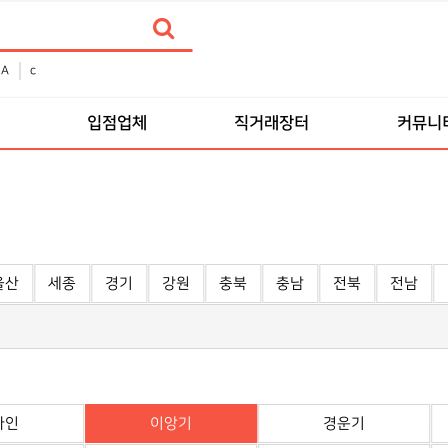
A
c
입점업체
직거래장터
커뮤니
울산
세종
경기
강원
충북
충남
전북
전남
바인
이앙기
경운기