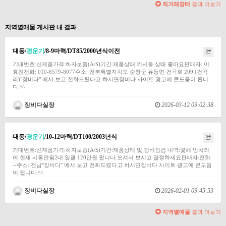
직거래장터
결과 더보기
지역별매물 게시판 내 결과
대동/
경운기
/8-9마력/DT85/2000년식이전
기대번호:신제품가격:하자보증(A/S)기간:제품상태:키시동 상태 좋아요판매자: 이
효진전화: 010-8579-8077주소: 전북특별자치도 순창군 유등면 건곡로 209 (건곡
리)"장비다" 에서 보고 전화드렸다고 하시면장비다 사이트 광고에 큰도움이 됩니
다.^^
장비다실장
2026-03-12 09:02:38
대동/
경운기
/10-12마력/DT100/2003년식
기대번호:신제품가격:하자보증(A/S)기간:제품상태 및 정비점검 내역:몇해 방치되
어 현재 시동안됨2대 일괄 120만원 팝니다.오셔서 보시고 결정하세요판매자:전화:
--주소: 전남"장비다" 에서 보고 전화드렸다고 하시면장비다 사이트 광고에 큰도움
이 됩니다.^^
장비다실장
2026-02-01 09:45:53
지역별매물
결과 더보기