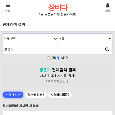
장비다
메뉴
회원
1등 중고농기계 전문사이트
전체검색 결과
OR
AND
경운기
전체검색 결과
게시판
2개
게시물
78개
1/8 페이지 열람 중
전체게시판
직거래장터
8
지역별매물
70
직거래장터 게시판 내 결과