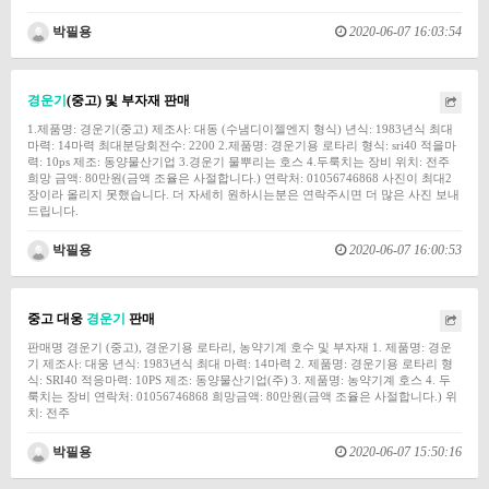
박필용
2020-06-07 16:03:54
경운기
(중고) 및 부자재 판매
1.제품명: 경운기(중고) 제조사: 대동 (수냄디이젤엔지 형식) 년식: 1983년식 최대
마력: 14마력 최대분당회전수: 2200 2.제품명: 경운기용 로타리 형식: sri40 적을마
력: 10ps 제조: 동양물산기업 3.경운기 물뿌리는 호스 4.두룩치는 장비 위치: 전주
희망 금액: 80만원(금액 조율은 사절합니다.) 연락처: 01056746868 사진이 최대2
장이라 올리지 못했습니다. 더 자세히 원하시는분은 연락주시면 더 많은 사진 보내
드립니다.
박필용
2020-06-07 16:00:53
중고 대웅
경운기
판매
판매명 경운기 (중고), 경운기용 로타리, 농약기계 호수 및 부자재 1. 제품명: 경운
기 제조사: 대웅 년식: 1983년식 최대 마력: 14마력 2. 제품명: 경운기용 로타리 형
식: SRI40 적응마력: 10PS 제조: 동양물산기업(주) 3. 제품명: 농약기계 호스 4. 두
룩치는 장비 연락처: 01056746868 희망금액: 80만원(금액 조율은 사절합니다.) 위
치: 전주
박필용
2020-06-07 15:50:16