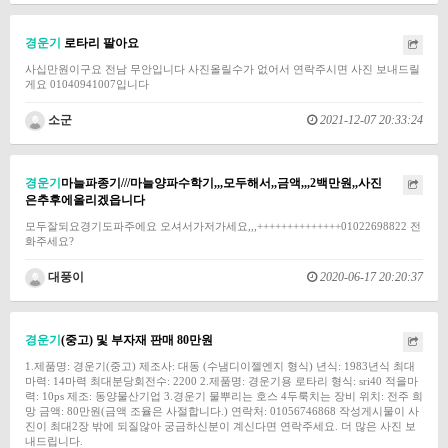
경운기
로타리 팔아요
사십만원이구요 전남 무안입니다 사진올릴수가 없어서 연락주시면 사진 보내드릴
게요 01040941007입니다
소군
2021-12-07 20:33:24
경운기
마늘파종기///마늘양파수학기,,,모두해서,,금액,,,2백만원,,사진
은추후에올리겠읍니다
모두잘되요경기도파주에요 오셔서가저가세요,,,++++++++++++++01022698822 전
화주세요?
대풍이
2020-06-17 20:20:37
경운기
(중고) 및 부자재 판매 80만원
1.제품명: 경운기(중고) 제조사: 대동 (수냄디이젤엔지 형식) 년식: 1983년식 최대
마력: 14마력 최대분당회전수: 2200 2.제품명: 경운기용 로타리 형식: sri40 적을마
력: 10ps 제조: 동양물산기업 3.경운기 물뿌리는 호스 4두룩치는 장비 위치: 전주 희
망 금액: 80만원(금액 조율은 사절합니다.) 연락처: 01056746868 작성게시물이 사
진이 최대2장 밖에 되질않아 궁금하신분이 계신다면 연락주세요. 더 많은 사진 보
내드립니다.