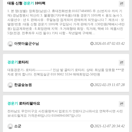
대동 신형
경운기
10마력
1. 본 명(성별): 장희정(남성) 2. 휴대전화번호:01027484985 주 소(번지수 까지 기
재):경남창원시 덕산리 3. 물품명(기타부속품):대동 경운기 10마력 4. 용도:농사 5.
사용년수 : 년 6. 판매사유 : 주말농장 접게되어 판매하게 되엇습니다 7. 제조사 : 모
델명/번호 :대동 신형 경운기 10마력 구입당시 가격 판매가격 :130만원(택배시+8만
원) 입금계좌번호 : 8.희망판매 지역 : 9.거래형태 희망 : 직거래, 택배 10. 제품사진
5장(전경. 전후좌우 사진 필수) 기타 사항 - 작년말에 구매해…
아랫마을군수님
2026-01-07 02:03:42
경운기
로타리
대동경운기- 로타리-------------! 인삼 밭 골타기 로타리. 상태: 최상품 양호함 ***문
자로 문의 합니다. 전북임실군 010 9002 5534 매매희망값-50만원
한골숲농원
2022-02-19 11:07:28
경운기
로타리팔아요
전라남도 무안이구요 사진용량커서 업로드가 안된다고나와서요 연락주시면 사진
보내드릴게요 가격은40입니다 01040941007입니다
소군
2021-12-07 20:34:42