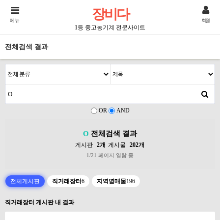
장비다
메뉴
회원
1등 중고농기계 전문사이트
전체검색 결과
OR
AND
O
전체검색 결과
게시판
2개
게시물
202개
1/21 페이지 열람 중
전체게시판
직거래장터
6
지역별매물
196
직거래장터 게시판 내 결과