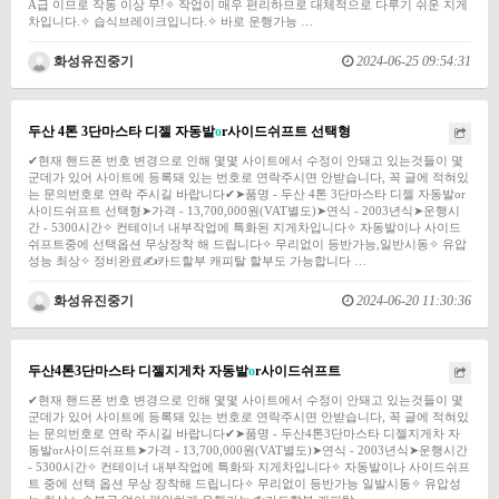
A급 이므로 작동 이상 무!✧ 작업이 매우 편리하므로 대체적으로 다루기 쉬운 지게
차입니다.✧ 습식브레이크입니다.✧ 바로 운행가능 …
화성유진중기
2024-06-25 09:54:31
두산 4톤 3단마스타 디젤 자동발
o
r사이드쉬프트 선택형
✔현재 핸드폰 번호 변경으로 인해 몇몇 사이트에서 수정이 안돼고 있는것들이 몇
군데가 있어 사이트에 등록돼 있는 번호로 연락주시면 안받습니다, 꼭 글에 적혀있
는 문의번호로 연락 주시길 바랍니다✔➤품명 - 두산 4톤 3단마스타 디젤 자동발or
사이드쉬프트 선택형➤가격 - 13,700,000원(VAT별도)➤연식 - 2003년식➤운행시
간 - 5300시간✧ 컨테이너 내부작업에 특화된 지게차입니다✧ 자동발이나 사이드
쉬프트중에 선택옵션 무상장착 해 드립니다✧ 무리없이 등반가능,일반시동✧ 유압
성능 최상✧ 정비완료✍카드할부 캐피탈 할부도 가능합니다 …
화성유진중기
2024-06-20 11:30:36
두산4톤3단마스타 디젤지게차 자동발
o
r사이드쉬프트
✔현재 핸드폰 번호 변경으로 인해 몇몇 사이트에서 수정이 안돼고 있는것들이 몇
군데가 있어 사이트에 등록돼 있는 번호로 연락주시면 안받습니다, 꼭 글에 적혀있
는 문의번호로 연락 주시길 바랍니다✔➤품명 - 두산4톤3단마스타 디젤지게차 자
동발or사이드쉬프트➤가격 - 13,700,000원(VAT별도)➤연식 - 2003년식➤운행시간
- 5300시간✧ 컨테이너 내부작업에 특화돠 지게차입니다✧ 자동발이나 사이드쉬프
트 중에 선택 옵션 무상 장착해 드립니다✧ 무리없이 등반가능 일발시동✧ 유압성