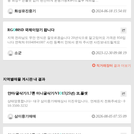
능 최상✧ 손볼곳 없이 편안하게 운행가능✍카드할부 캐피탈…
화성유진중기
2024-06-18 15:54:01
RG
O
80SD 국제이앙기 팝니다
지역 전라남도 무안 연식은 잘모르겠습니다 20년식으로 알고있어요 가격은 950입
니다 연락처 01040941007 사진 등록이 안되서 문자 주시면 사진보내드릴게요
소군
2023-12-30 09:08:19
직거래장터
결과 더보기
지역별매물 게시판 내 결과
얀마/굴삭기/1.7톤 미니굴삭기/VI
O
17(25년) 코,풀셋
상태양호합니다~ 대구 삼이중기매매상사 이진우입니다.. 언제든지 전화주세요~ 0
10-3500-3232
삼이중기매매
2026-08-05 07:55:09