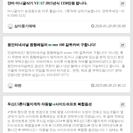
얀마 미니굴삭기 VI
O
17 2015년식 1350만원 팝니다.
미니굴삭기 농장용으로 아주 좋습니다.. 1톤차에 상차가능합니다. 연락주세요~ 01
0-3500-3232
삼이중기매매
2026-01-20 09:56:00
원인터네셔널 원형베일러 tr
o
tter 100 갈퀴커버 구합니다!
안녕하세요? 원인터네셔널 원형베일러 trotter 100 갈퀴커버 구합니다! 아니면, 혹
시 주변에 위의 원형베일러가 방치되어 있거나 고물상에 있는걸 본적 있으신 분은
연락 부탁드립니다. 아버지께서 수리후 이동중에 커버를 잃어버리셨다고 합니다.
원인터네셔널에선 금년도 주문이 끝나 내년 봄에나 수입이 가능하다고 합니다.. 올
가을에 아버짐게서 작업을 하셔야 하거든요.. 연락, 제보 좀 부탁드립니다!! 문제
안된다면 연락처 남깁니다. 010-8597-9772
파란
2025-08-28 23:46:12
두산2.5톤디젤지게차 자동발
o
r사이드쉬프트 복합옵션
✔현재 핸드폰 번호 변경으로 인해 몇몇 사이트에서 수정이 안돼고 있는것들이 몇
군데가 있어 사이트에 등록돼있는 번호로 연락주시면 안받습니다, 꼭 글에 적혀있
는 문의번호로 연락 주시길 바랍니다✔✜ 품명 ✜두산2.5톤디젤지게차 자동발or사
이드쉬프트 복합옵션✜ 가격 ✜ 13,800,000원 (VAT별도)✜ 연식 ✜ 2005년식✜ 운
행시간 ✜ 4800시간✧ 자동발 또는 사이드쉬프트 복합형 옵션입니다.✧ 상태는 특