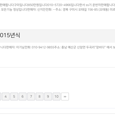
차판매합니다구미입니다850만원입니다010~5720~4966입니다한서 ss기 운반차판매합니다
능 정상입니다판매자: 신지안전화: --주소: 경북 구미시 오태길 156-85 (오태동) 미르
2015년식
다판매자: 이기남전화: 010-9412-9855주소: 충남 예산군 신암면 두곡리"장비다" 에
4
5
6
7
8
9
10