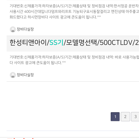
기대번호:신제품가격:하자보증(A/S)기간:제품상태 및 정비점검 내역:한서정공 운반
사용시간 400시간대입니다덤프와리프트 기능되구요시동잘걸리고 엔진상태 아주좋고 모든기
화드렸다고 하시면장비다 사이트 광고에 큰도움이 됩니다.^^
장비다실장
한성티앤아이/
SS기
/모델명선택/500CTLDV/
기대번호:신제품가격:하자보증(A/S)기간:제품상태 및 정비점검 내역: 바로 사용가능합니
다 사이트 광고에 큰도움이 됩니다.^^
장비다실장
맨끝
2
3
1