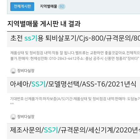
전체게시판
지역별매물
92
지역별매물 게시판 내 결과
초전
ss기
용 퇴비살포기/Cjs-800/규격문의/80
제품상태 및 정비점검 내역:작동 잘 됩니다.벨트류는 교환하면 좋을것같아요.전체적으
불가.판매자: 현제성전화: 010-2843-4412주소: 충남 공주시 신풍면 청흥리"장비
장비다실장
아세아/
SS기
/모델명선택/ASS-T6/2021년식
기대번호:신제품가격:하자보증(A/S)기간:제품상태 및 정비점검 내역:판매자: 도담농기전
^^
장비다실장
제조사문의/
SS기
/규격문의/세신기계/2020년