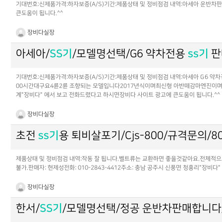
기대번호:신제품가격:하자보증(A/S)기간:제품상태 및 정비점검 내역:아세아 운반차판매
큰도움이 됩니다.^^
장비다실장
아세아/
SS기
/모델명선택/G6 약차전용
ss기
판
기대번호:신제품가격:하자보증(A/S)기간:제품상태 및 정비점검 내역:아세아 G6 약차
00시간대구요4륜2륜 조향되는 모델입니다2017년식이며최신형 아반떼감마엔진이며점검
계"장비다" 에서 보고 전화드렸다고 하시면장비다 사이트 광고에 큰도움이 됩니다.^^
장비다실장
초전
ss기
용 퇴비살포기/Cjs-800/규격문의/80
제품상태 및 정비점검 내역:작동 잘 됩니다.벨트류는 교환하면 좋을것같아요.전체적으
불가.판매자: 현제성전화: 010-2843-4412주소: 충남 공주시 신풍면 청흥리"장비
장비다실장
한서/
SS기
/모델명선택/정공 운반차판매합니다/