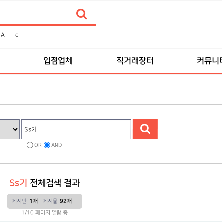
A
c
입점업체
직거래장터
커뮤니
OR
AND
Ss기
전체검색 결과
게시판
1개
게시물
92개
1/10 페이지 열람 중