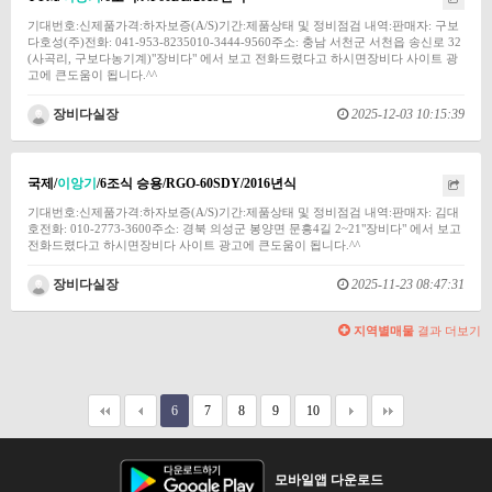
기대번호:신제품가격:하자보증(A/S)기간:제품상태 및 정비점검 내역:판매자: 구보
다호성(주)전화: 041-953-8235010-3444-9560주소: 충남 서천군 서천읍 송신로 32
(사곡리, 구보다농기계)"장비다" 에서 보고 전화드렸다고 하시면장비다 사이트 광
고에 큰도움이 됩니다.^^
장비다실장
2025-12-03 10:15:39
국제/
이앙기
/6조식 승용/RGO-60SDY/2016년식
기대번호:신제품가격:하자보증(A/S)기간:제품상태 및 정비점검 내역:판매자: 김대
호전화: 010-2773-3600주소: 경북 의성군 봉양면 문흥4길 2~21"장비다" 에서 보고
전화드렸다고 하시면장비다 사이트 광고에 큰도움이 됩니다.^^
장비다실장
2025-11-23 08:47:31
지역별매물
결과 더보기
6
7
8
9
10
모바일앱 다운로드