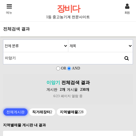
장비다
메뉴
회원
1등 중고농기계 전문사이트
전체검색 결과
OR
AND
이앙기
전체검색 결과
게시판
2개
게시물
230개
6/23 페이지 열람 중
전체게시판
직거래장터
2
지역별매물
228
지역별매물 게시판 내 결과