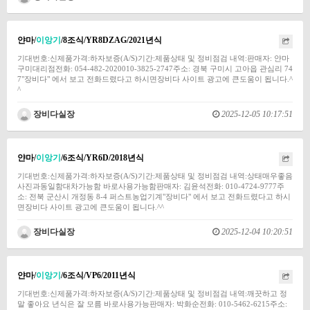
얀마/
이앙기
/8조식/YR8DZAG/2021년식
기대번호:신제품가격:하자보증(A/S)기간:제품상태 및 정비점검 내역:판매자: 얀마
구미대리점전화: 054-482-2020010-3825-2747주소: 경북 구미시 고아읍 관심리 74
7"장비다" 에서 보고 전화드렸다고 하시면장비다 사이트 광고에 큰도움이 됩니다.^
^
장비다실장
2025-12-05 10:17:51
얀마/
이앙기
/6조식/YR6D/2018년식
기대번호:신제품가격:하자보증(A/S)기간:제품상태 및 정비점검 내역:상태매우좋음
사진과동일함대차가능함 바로사용가능함판매자: 김윤석전화: 010-4724-9777주
소: 전북 군산시 개정동 8-4 퍼스트농업기계"장비다" 에서 보고 전화드렸다고 하시
면장비다 사이트 광고에 큰도움이 됩니다.^^
장비다실장
2025-12-04 10:20:51
얀마/
이앙기
/6조식/VP6/2011년식
기대번호:신제품가격:하자보증(A/S)기간:제품상태 및 정비점검 내역:깨끗하고 정
말 좋아요 년식은 잘 모름 바로사용가능판매자: 박화순전화: 010-5462-6215주소: