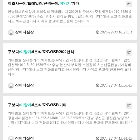
제조사문의/트레일러/규격문의/
이앙기
/기타
안녕하세요이앙기 트레일러 판매합니다 200만원.판매자: 주원재전화: 010-8850-9
769010-9727-9769주소: 경주시 안강읍 창말 3길15-6:"장비다" 에서 보고 전화드렸
다고 하시면장비다 사이트 광고에 큰도움이 됩니다.^^
장비다실장
2025-12-08 10:27:31
구보다/
이앙기
/6조식/KNW6SF/2022년식
기대번호:신제품가격:하자보증(A/S)기간:제품상태 및 정비점검 내역:판매자: 김병
환전화: 010-5450-1630주소: 충남 논산시 부적면 부인길19-8 논산종합농기계정비
센터"장비다" 에서 보고 전화드렸다고 하시면장비다 사이트 광고에 큰도움이 됩니
다.^^
장비다실장
2025-12-07 13:58:45
구보다/
이앙기
/6조식/KNW6SF/기타
기대번호:신제품가격:하자보증(A/S)기간:제품상태 및 정비점검 내역:판매자: 얀마
장흥대리점전화: 061-863-3138010-3606-5265주소: 전남 강진군 강진읍 남당로3
4"장비다" 에서 보고 전화드렸다고 하시면장비다 사이트 광고에 큰도움이 됩니다.^
^
장비다실장
2025-12-07 13:44:45