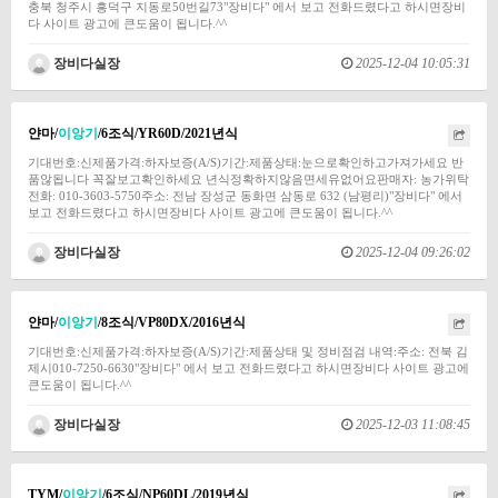
충북 청주시 흥덕구 지동로50번길73"장비다" 에서 보고 전화드렸다고 하시면장비
다 사이트 광고에 큰도움이 됩니다.^^
장비다실장
2025-12-04 10:05:31
얀마/
이앙기
/6조식/YR60D/2021년식
기대번호:신제품가격:하자보증(A/S)기간:제품상태:눈으로확인하고가져가세요 반
품않됩니다 꼭잘보고확인하세요 년식정확하지않음면세유없어요판매자: 농가위탁
전화: 010-3603-5750주소: 전남 장성군 동화면 삼동로 632 (남평리)"장비다" 에서
보고 전화드렸다고 하시면장비다 사이트 광고에 큰도움이 됩니다.^^
장비다실장
2025-12-04 09:26:02
얀마/
이앙기
/8조식/VP80DX/2016년식
기대번호:신제품가격:하자보증(A/S)기간:제품상태 및 정비점검 내역:주소: 전북 김
제시010-7250-6630"장비다" 에서 보고 전화드렸다고 하시면장비다 사이트 광고에
큰도움이 됩니다.^^
장비다실장
2025-12-03 11:08:45
TYM/
이앙기
/6조식/NP60DL/2019년식