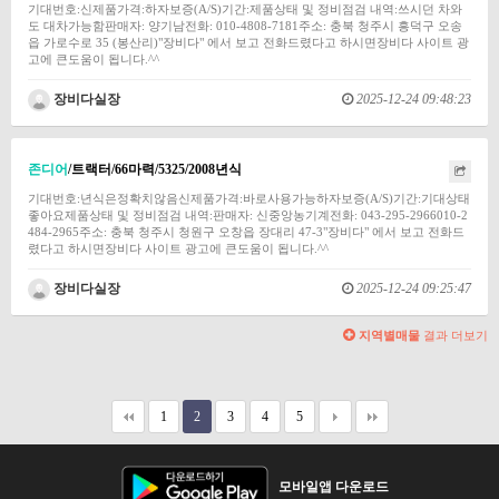
기대번호:신제품가격:하자보증(A/S)기간:제품상태 및 정비점검 내역:쓰시던 차와
도 대차가능함판매자: 양기남전화: 010-4808-7181주소: 충북 청주시 흥덕구 오송
읍 가로수로 35 (봉산리)"장비다" 에서 보고 전화드렸다고 하시면장비다 사이트 광
고에 큰도움이 됩니다.^^
장비다실장
2025-12-24 09:48:23
존디어
/트랙터/66마력/5325/2008년식
기대번호:년식은정확치않음신제품가격:바로사용가능하자보증(A/S)기간:기대상태
좋아요제품상태 및 정비점검 내역:판매자: 신중앙농기계전화: 043-295-2966010-2
484-2965주소: 충북 청주시 청원구 오창읍 장대리 47-3"장비다" 에서 보고 전화드
렸다고 하시면장비다 사이트 광고에 큰도움이 됩니다.^^
장비다실장
2025-12-24 09:25:47
지역별매물
결과 더보기
1
2
3
4
5
모바일앱 다운로드