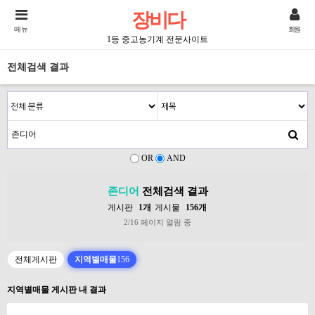
장비다
메뉴
회원
1등 중고농기계 전문사이트
전체검색 결과
OR
AND
존디어
전체검색 결과
게시판
1개
게시물
156개
2/16 페이지 열람 중
전체게시판
지역별매물
156
지역별매물 게시판 내 결과