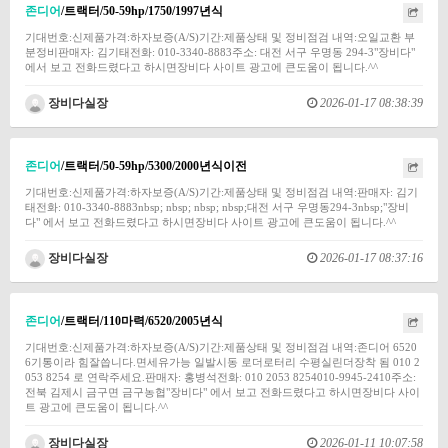
존디어
/트랙터/50-59hp/1750/1997년식
기대번호:신제품가격:하자보증(A/S)기간:제품상태 및 정비점검 내역:오일교환 부
분정비판매자: 김기태전화: 010-3340-8883주소: 대전 서구 우명동 294-3"장비다"
에서 보고 전화드렸다고 하시면장비다 사이트 광고에 큰도움이 됩니다.^^
장비다실장
2026-01-17 08:38:39
존디어
/트랙터/50-59hp/5300/2000년식이전
기대번호:신제품가격:하자보증(A/S)기간:제품상태 및 정비점검 내역:판매자: 김기
태전화: 010-3340-8883nbsp; nbsp; nbsp; nbsp;대전 서구 우명동294-3nbsp;"장비
다" 에서 보고 전화드렸다고 하시면장비다 사이트 광고에 큰도움이 됩니다.^^
장비다실장
2026-01-17 08:37:16
존디어
/트랙터/110마력/6520/2005년식
기대번호:신제품가격:하자보증(A/S)기간:제품상태 및 정비점검 내역:존디어 6520
6기통이라 힘잘씁니다.면세유가능 일발시동 로더로터리 수평실린더장착 됨 010 2
053 8254 로 연락주세요.판매자: 홍병석전화: 010 2053 8254010-9945-2410주소:
전북 김제시 금구면 금구농협"장비다" 에서 보고 전화드렸다고 하시면장비다 사이
트 광고에 큰도움이 됩니다.^^
장비다실장
2026-01-11 10:07:58