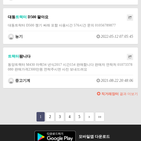
대동
트랙터
D500 팔아요
대동트락터 D500 쟁기 써래 포함 사용시간 576시간 문의 01056789877
농기
2022-05-12 07:05:45
트랙터
팜니다
동양트랙터 M430 마력34 년식2017 시간154 판매함니다 판매자 연락처 01073378
080 판매가격2300만원 연락주시면 사진 보내드려요
중고기계
2021-08-22 20:48:06
직거래장터
결과 더보기
1
2
3
4
5
모바일앱 다운로드