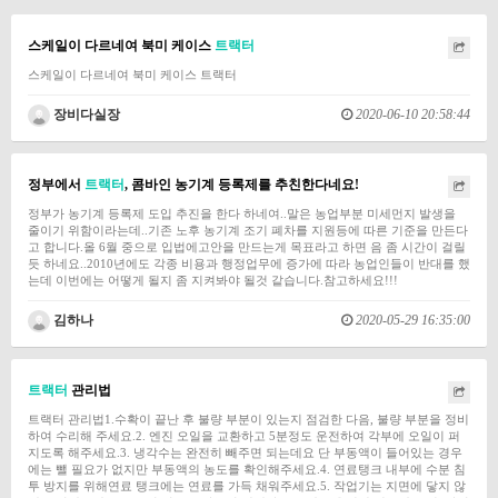
스케일이 다르네여 북미 케이스
트랙터
스케일이 다르네여 북미 케이스 트랙터
장비다실장
2020-06-10 20:58:44
정부에서
트랙터
, 콤바인 농기계 등록제를 추친한다네요!
정부가 농기계 등록제 도입 추진을 한다 하네여..말은 농업부분 미세먼지 발생을
줄이기 위함이라는데..기존 노후 농기계 조기 폐차를 지원등에 따른 기준을 만든다
고 합니다.올 6월 중으로 입법에고안을 만드는게 목표라고 하면 음 좀 시간이 걸릴
듯 하네요..2010년에도 각종 비용과 행정업무에 증가에 따라 농업인들이 반대를 했
는데 이번에는 어떻게 될지 좀 지켜봐야 될것 같습니다.참고하세요!!!
김하나
2020-05-29 16:35:00
트랙터
관리법
트랙터 관리법1.수확이 끝난 후 불량 부분이 있는지 점검한 다음, 불량 부분을 정비
하여 수리해 주세요.2. 엔진 오일을 교환하고 5분정도 운전하여 각부에 오일이 퍼
지도록 해주세요.3. 냉각수는 완전히 빼주면 되는데요 단 부동액이 들어있는 경우
에는 뺄 필요가 없지만 부동액의 농도를 확인해주세요.4. 연료탱크 내부에 수분 침
투 방지를 위해연료 탱크에는 연료를 가득 채워주세요.5. 작업기는 지면에 닿지 않