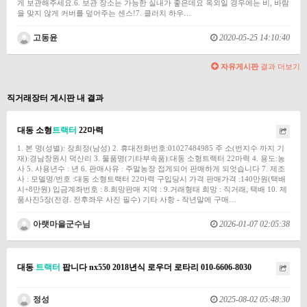
게 보관해주세요.6. 보관 장소는 가능한 실내가 좋은데요 옥외일 경우에는 비, 바람
을 맞지 않게 커버를 덮어주는 센스!7. 클러치 하우…
고동윤
2020-05-25 14:10:40
자유게시판
결과 더보기
직거래장터 게시판 내 결과
대동 소형
트랙터
22마력
1. 본 명(성별): 장희정(남성) 2. 휴대전화번호:01027484985 주 소(번지수 까지 기
재):경남창원시 덕산리 3. 물품명(기타부속품):대동 소형트랙터 22마력 4. 용도:농
사 5. 사용년수 : 년 6. 판매사유 : 주말농장 접게되어 판매하게 되엇습니다 7. 제조
사 : 모델명/번호 :대동 소형트랙터 22마력 구입당시 가격 판매가격 :140만원(택배
시+8만원) 입금계좌번호 : 8.희망판매 지역 : 9.거래형태 희망 : 직거래, 택배 10. 제
품사진5장(전경. 전후좌우 사진 필수) 기타 사항 - 작년말에 구매…
아랫마을군수님
2026-01-07 02:05:38
대동
트랙터
팝니다 nx550 2018년식 로우더 로타리 010-6606-8030
정성
2025-08-02 05:48:30