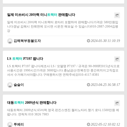
일제 미쓰비시 20마력 미니
트랙터
판매합니다
일제 미쓰비시 20마력 미니트랙터 로타리 포함하여 판매합니다가격은 580만원입
니다경남 김해시 진례면에 오시면 시운전 해보실 수 있습니다010-2887-2004김평
강
김해북부동불도자
2024-01-30 11:10:19
LS
트랙터
P7197 팝니다
LS 트랙터 P7197 팝니다제조사 LS / 모델명 P7197 / 규격은 90-99HP2015년식으로
사용시간은 1990시간가격은 3000입니다.충남금산/전북진안 중간위치이고직접오
셔서 수거해가셔야합니다.구매원하시면 연락주세요010-4117-8381
슬슬이
2023-04-25 16:58:17
대동
트랙터
2009년식 판매합니다
대동트렉터 2009년식.65마력.영국.펀킨스엔진.첼리노타리.쟁기 로다.1500만원 에
팝니다. 연락처 010 3826 7983
투페리
2022-05-12 10:02:12