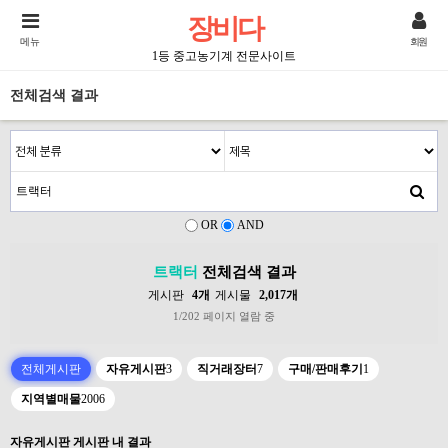
장비다
메뉴
회원
1등 중고농기계 전문사이트
전체검색 결과
OR
AND
트랙터
전체검색 결과
게시판
4개
게시물
2,017개
1/202 페이지 열람 중
전체게시판
자유게시판
3
직거래장터
7
구매/판매후기
1
지역별매물
2006
자유게시판 게시판 내 결과