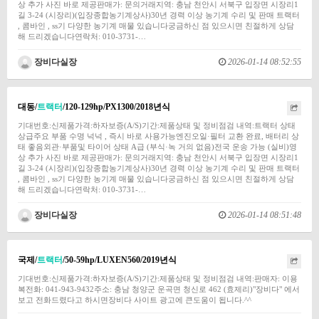
상 추가 사진 바로 제공판매가: 문의거래지역: 충남 천안시 서북구 입장면 시장리1
길 3-24 (시장리)(입장종합농기계상사)30년 경력 이상 농기계 수리 및 판매 트랙터
, 콤바인 , ss기 다양한 농기계 매물 있습니다궁금하신 점 있으시면 친절하게 상담
해 드리겠습니다연락처: 010-3731-…
장비다실장
2026-01-14 08:52:55
대동/
트랙터
/120-129hp/PX1300/2018년식
기대번호:신제품가격:하자보증(A/S)기간:제품상태 및 정비점검 내역:트랙터 상태
상급주요 부품 수명 넉넉 , 즉시 바로 사용가능엔진오일·필터 교환 완료, 배터리 상
태 좋음외관·부품및 타이어 상태 A급 (부식·녹 거의 없음)전국 운송 가능 (실비)영
상 추가 사진 바로 제공판매가: 문의거래지역: 충남 천안시 서북구 입장면 시장리1
길 3-24 (시장리)(입장종합농기계상사)30년 경력 이상 농기계 수리 및 판매 트랙터
, 콤바인 , ss기 다양한 농기계 매물 있습니다궁금하신 점 있으시면 친절하게 상담
해 드리겠습니다연락처: 010-3731-…
장비다실장
2026-01-14 08:51:48
국제/
트랙터
/50-59hp/LUXEN560/2019년식
기대번호:신제품가격:하자보증(A/S)기간:제품상태 및 정비점검 내역:판매자: 이용
복전화: 041-943-9432주소: 충남 청양군 운곡면 청신로 462 (효제리)"장비다" 에서
보고 전화드렸다고 하시면장비다 사이트 광고에 큰도움이 됩니다.^^