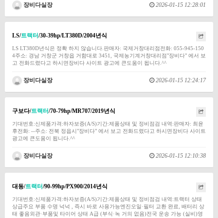
장비다실장
2026-01-15 12:28:01
LS/
트랙터
/30-39hp/LT380D/2004년식
LS LT380D년식은 정확 하지 않습니다.판매자: 국제거창대리점전화: 055-945-150
4주소: 경남 거창군 거창읍 거함대로 3451, 국제농기계거창대리점"장비다" 에서 보
고 전화드렸다고 하시면장비다 사이트 광고에 큰도움이 됩니다.^^
장비다실장
2026-01-15 12:24:17
구보다/
트랙터
/70-79hp/MR707/2019년식
기대번호:신제품가격:하자보증(A/S)기간:제품상태 및 정비점검 내역:판매자: 최윤
후전화: --주소: 전북 정읍시"장비다" 에서 보고 전화드렸다고 하시면장비다 사이트
광고에 큰도움이 됩니다.^^
장비다실장
2026-01-15 12:10:38
대동/
트랙터
/90-99hp/PX900/2014년식
기대번호:신제품가격:하자보증(A/S)기간:제품상태 및 정비점검 내역:트랙터 상태
상급주요 부품 수명 넉넉 , 즉시 바로 사용가능엔진오일·필터 교환 완료, 배터리 상
태 좋음외관·부품및 타이어 상태 A급 (부식·녹 거의 없음)전국 운송 가능 (실비)영