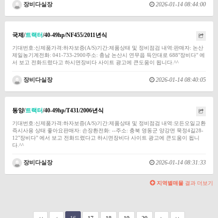
장비다실장
2026-01-14 08:44:00
국제/
트랙터
/40-49hp/NF455/2011년식
기대번호:신제품가격:하자보증(A/S)기간:제품상태 및 정비점검 내역:판매자: 논산
제일농기계전화: 041-733-2900주소: 충남 논산시 연무읍 득안대로 688"장비다" 에
서 보고 전화드렸다고 하시면장비다 사이트 광고에 큰도움이 됩니다.^^
장비다실장
2026-01-14 08:40:05
동양/
트랙터
/40-49hp/T431/2006년식
기대번호:신제품가격:하자보증(A/S)기간:제품상태 및 정비점검 내역:모든오일교환
즉시사용 상태 좋아요판매자: 손장환전화: --주소: 충북 영동군 양강면 묵정4길28-
12"장비다" 에서 보고 전화드렸다고 하시면장비다 사이트 광고에 큰도움이 됩니
다.^^
장비다실장
2026-01-14 08:31:33
지역별매물
결과 더보기