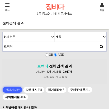
장비다
메뉴
회원
1등 중고농기계 전문사이트
전체검색 결과
OR
AND
트랙터
전체검색 결과
게시판
4개
게시물
2,017개
16/202 페이지 열람 중
전체게시판
자유게시판
3
직거래장터
7
구매/판매후기
1
지역별매물
2006
지역별매물 게시판 내 결과