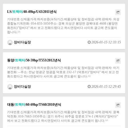
LS/
트랙터
/40-49hp/U43/2011년식
기대번호:신제품가격:하자보증(A/S)기간:제품상태 및 정비점검 내역:판매자: 의성
종합농기계전화: 054-833-5050주소: 경북 의성군 봉양면 경북대로 4608 (봉양면
화전리)"장비다" 에서 보고 전화드렸다고 하시면장비다 사이트 광고에 큰도움이
됩니다.^^
장비다실장
2026-01-15 12:33:15
동양/
트랙터
/50-59hp/T553/2012년식
기대번호:신제품가격:하자보증(A/S)기간:제품상태 및 정비점검 내역:판매자: 이기
봉전화: --주소: 전남 영광군 영광읍 덕호로 232-17 (덕호리)"장비다" 에서 보고 전
화드렸다고 하시면장비다 사이트 광고에 큰도움이 됩니다.^^
장비다실장
2026-01-15 12:29:45
대동/
트랙터
/60-69hp/TS60/2010년식
기대번호:신제품가격:하자보증(A/S)기간:제품상태 및 정비점검 내역:판매자: 윤복
덕전화: 010-7663-1050주소: 경기 파주시 파주읍 정문로 574-1 (백석리)"장비다"
에서 보고 전화드렸다고 하시면장비다 사이트 광고에 큰도움이 됩니다.^^