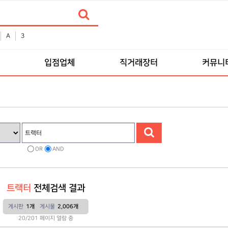
A
3
입점업체
직거래장터
커뮤니
OR
AND
트랙터
전체검색 결과
게시판
1개
게시물
2,006개
20/201 페이지 열람 중