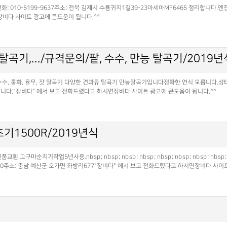
: 010-5199-9637주소: 전북 김제시 수룡귀지1길39-23아세아MF6465 정리합니다.
다 사이트 광고에 큰도움이 됩니다.^^
곡기,.../규격문의/팥, 수수, 만능 탈곡기/2019년
옥수수, 홍화, 율무, 잣 탈곡기 다양한 견과류 탈곡기 만능탈곡기입니다정확한 연식 모릅니다.상
락바랍니다."장비다" 에서 보고 전화드렸다고 하시면장비다 사이트 광고에 큰도움이 됩니다.^^
기1500R/2019년식
치기작업5년사용.nbsp; nbsp; nbsp; nbsp; nbsp; nbsp; nbsp; nbsp; nbsp
8-5200주소: 충남 예산군 오가면 좌방리677"장비다" 에서 보고 전화드렸다고 하시면장비다 사이