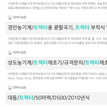
기대번호:신제품가격:하자보증(A/S)기간:제품상태 및 정비점검 내역:판매자: 최송주전화
모품교환상태바로쓰시면됩니다.연락주세요"장비다" 에서 보고 전화드렸다고 하시면장비
장비다실장
경안농기계/
트랙터
용 콩탈곡기,
트랙터
부착식 탈
기대번호:신제품가격:하자보증(A/S)기간:제품상태 및 정비점검 내역:콩, 팥, 수수, 
것은 75에 판매합니다.판매자: 김헌식전화: 010-2572-0745출발 전에 미리 연
장비다실장
성도농기계/
트랙터
제초기/규격문의/
트랙터
제초
기대번호:신제품가격:하자보증(A/S)기간:제품상태 및 정비점검 내역:기어박스,칼날.신품교환.고구마순
nbsp; nbsp; nbsp; 정비완료.바로사용.판매자: 한서종합농기계전화: 041-33
장비다실장
대동/
트랙터
/50마력/D500/2010년식