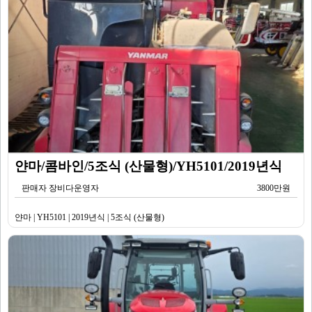
얀마/콤바인/5조식 (산물형)/YH5101/2019년식
판매자 장비다운영자
3800만원
얀마 | YH5101 | 2019년식 | 5조식 (산물형)