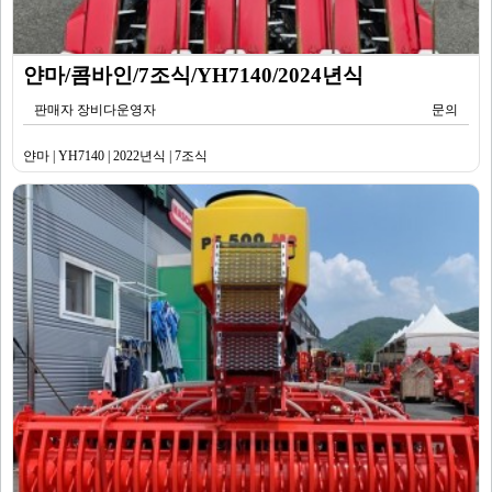
얀마/콤바인/7조식/YH7140/2024년식
판매자 장비다운영자
문의
얀마 | YH7140 | 2022년식 | 7조식