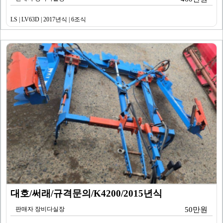
LS | LV63D | 2017년식 | 6조식
대호/써래/규격문의/K4200/2015년식
판매자 장비다실장
50만원