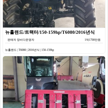
뉴홀랜드/트랙터/150-159hp/T6080/2016년식
판매자 장비다운영자
1억1700만원
뉴홀랜드 | T6080 | 2016년식 | 150-159hp