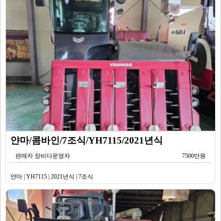
얀마/콤바인/7조식/YH7115/2021년식
판매자 장비다운영자
7500만원
얀마 | YH7115 | 2021년식 | 7조식