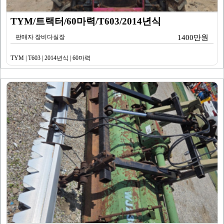
TYM/트랙터/60마력/T603/2014년식
판매자 장비다실장
1400만원
TYM | T603 | 2014년식 | 60마력