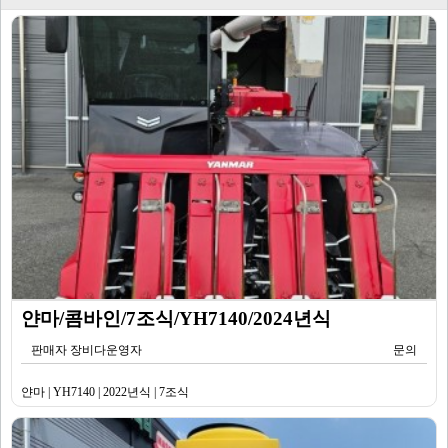
얀마/콤바인/7조식/YH7140/2024년식
판매자 장비다운영자
문의
얀마 | YH7140 | 2022년식 | 7조식