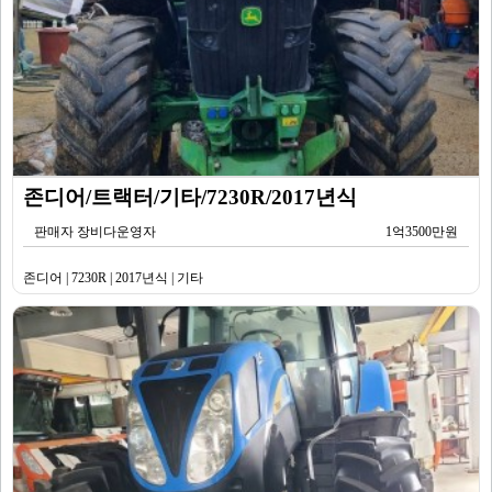
존디어/트랙터/기타/7230R/2017년식
판매자 장비다운영자
1억3500만원
존디어 | 7230R | 2017년식 | 기타