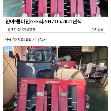
얀마/콤바인/7조식/YH7115/2021년식
판매자 장비다운영자
7500만원
얀마 | YH7115 | 2021년식 | 7조식