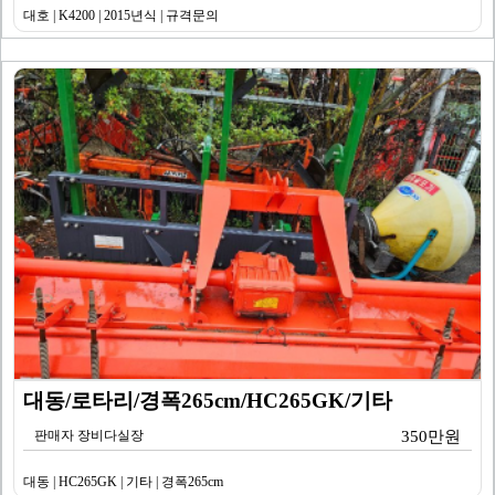
대호 | K4200 | 2015년식 | 규격문의
대동/로타리/경폭265cm/HC265GK/기타
판매자 장비다실장
350만원
대동 | HC265GK | 기타 | 경폭265cm