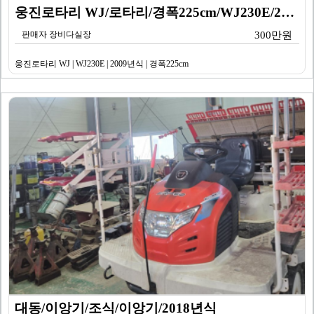
웅진로타리 WJ/로타리/경폭225cm/WJ230E/20…
판매자 장비다실장
300만원
웅진로타리 WJ | WJ230E | 2009년식 | 경폭225cm
대동/이앙기/조식/이앙기/2018년식