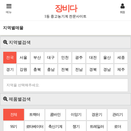
장비다
메뉴
회원
1등 중고농기계 전문사이트
지역별매물
지역별검색
전국
서울
부산
대구
인천
광주
대전
울산
세종
경기
강원
충북
충남
전북
전남
경북
경남
제주
지역을 선택해주세요.
제품별검색
전체
트랙터
콤바인
이앙기
경운기
관리기
SS기
로타베이터
축산기계
쟁기
트레일러
로더