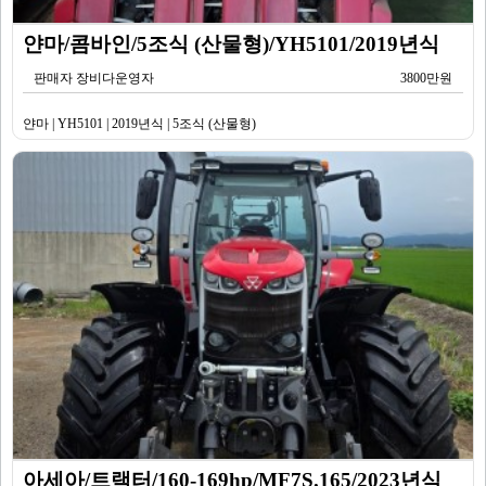
얀마/콤바인/5조식 (산물형)/YH5101/2019년식
판매자 장비다운영자
3800만원
얀마 | YH5101 | 2019년식 | 5조식 (산물형)
아세아/트랙터/160-169hp/MF7S.165/2023년식