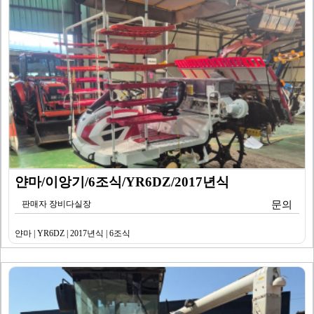
얀마/이앙기/6조식/YR6DZ/2017년식
판매자 장비다실장
문의
얀마 | YR6DZ | 2017년식 | 6조식