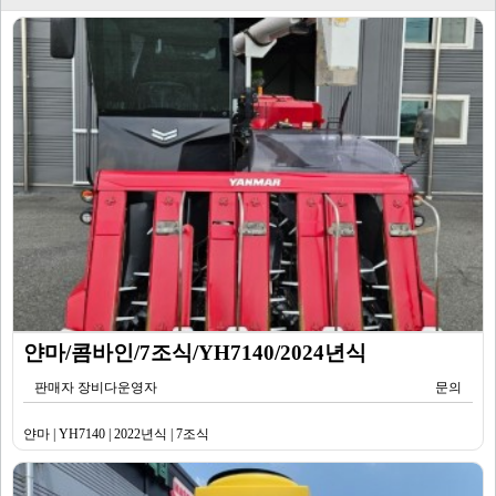
얀마/콤바인/7조식/YH7140/2024년식
판매자 장비다운영자
문의
얀마 | YH7140 | 2022년식 | 7조식