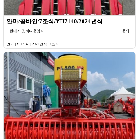
얀마/콤바인/7조식/YH7140/2024년식
판매자 장비다운영자
문의
얀마 | YH7140 | 2022년식 | 7조식