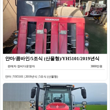
얀마/콤바인/5조식 (산물형)/YH5101/2019년식
판매자 장비다운영자
3800만원
얀마 | YH5101 | 2019년식 | 5조식 (산물형)