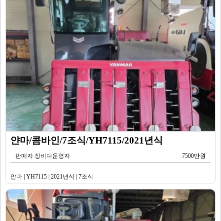
얀마/콤바인/7조식/YH7115/2021년식
판매자 장비다운영자
7500만원
얀마 | YH7115 | 2021년식 | 7조식