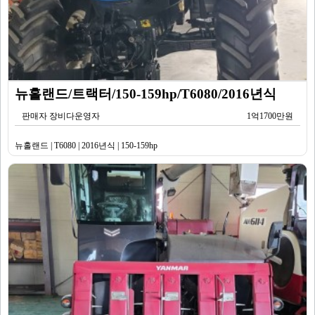
뉴홀랜드/트랙터/150-159hp/T6080/2016년식
판매자 장비다운영자
1억1700만원
뉴홀랜드 | T6080 | 2016년식 | 150-159hp