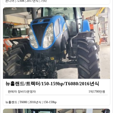
존디어 | 7230R | 2017년식 | 기타
뉴홀랜드/트랙터/150-159hp/T6080/2016년식
판매자 장비다운영자
1억1700만원
뉴홀랜드 | T6080 | 2016년식 | 150-159hp