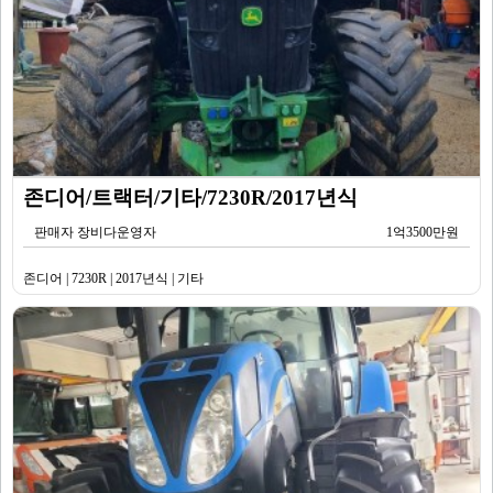
존디어/트랙터/기타/7230R/2017년식
판매자 장비다운영자
1억3500만원
존디어 | 7230R | 2017년식 | 기타