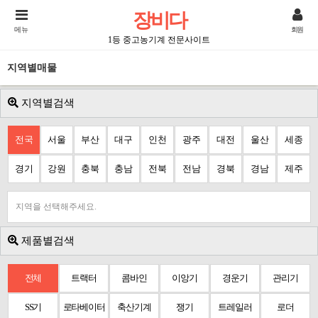
장비다
메뉴
회원
1등 중고농기계 전문사이트
지역별매물
지역별검색
전국
서울
부산
대구
인천
광주
대전
울산
세종
경기
강원
충북
충남
전북
전남
경북
경남
제주
지역을 선택해주세요.
제품별검색
전체
트랙터
콤바인
이앙기
경운기
관리기
SS기
로타베이터
축산기계
쟁기
트레일러
로더