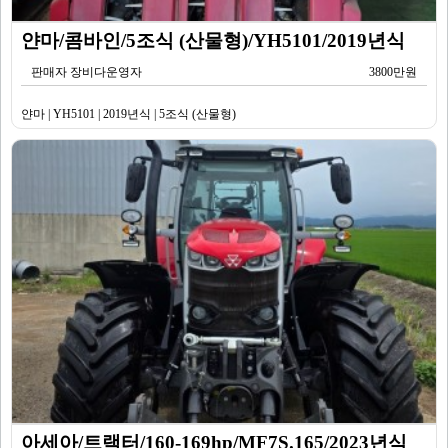
얀마/콤바인/5조식 (산물형)/YH5101/2019년식
판매자 장비다운영자
3800만원
얀마 | YH5101 | 2019년식 | 5조식 (산물형)
아세아/트랙터/160-169hp/MF7S.165/2023년식