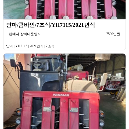
얀마/콤바인/7조식/YH7115/2021년식
판매자 장비다운영자
7500만원
얀마 | YH7115 | 2021년식 | 7조식