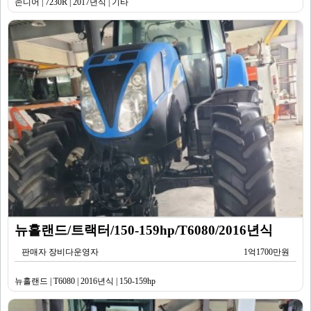
존디어 | 7230R | 2017년식 | 기타
뉴홀랜드/트랙터/150-159hp/T6080/2016년식
판매자 장비다운영자
1억1700만원
뉴홀랜드 | T6080 | 2016년식 | 150-159hp