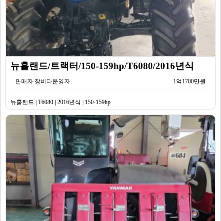
뉴홀랜드/트랙터/150-159hp/T6080/2016년식
판매자 장비다운영자
1억1700만원
뉴홀랜드 | T6080 | 2016년식 | 150-159hp