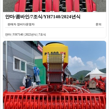
얀마/콤바인/7조식/YH7140/2024년식
판매자 장비다운영자
문의
얀마 | YH7140 | 2022년식 | 7조식