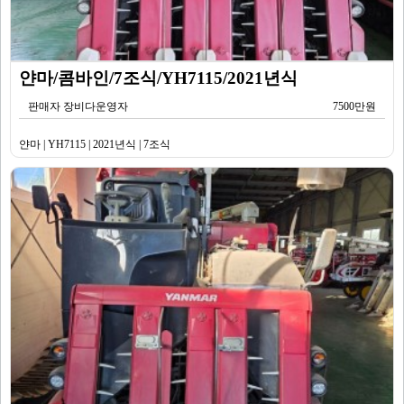
얀마/콤바인/7조식/YH7115/2021년식
판매자 장비다운영자
7500만원
얀마 | YH7115 | 2021년식 | 7조식