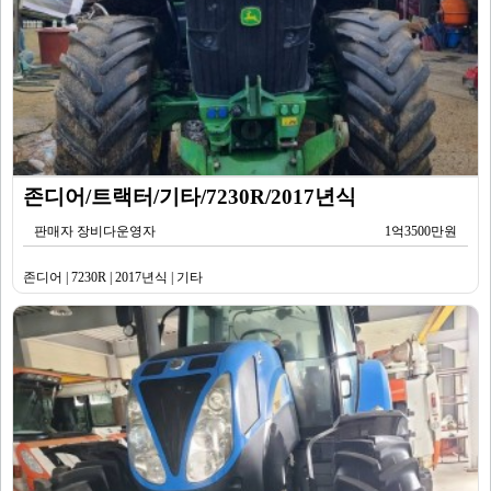
존디어/트랙터/기타/7230R/2017년식
판매자 장비다운영자
1억3500만원
존디어 | 7230R | 2017년식 | 기타