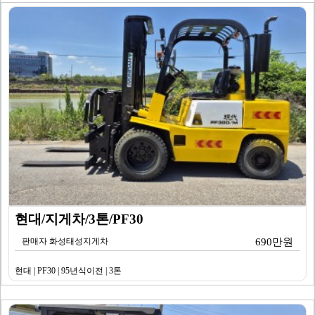
현대/지게차/3톤/PF30
판매자 화성태성지게차
690만원
현대 | PF30 | 95년식이전 | 3톤