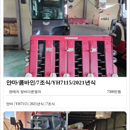
얀마/콤바인/7조식/YH7115/2021년식
판매자 장비다운영자
7500만원
얀마 | YH7115 | 2021년식 | 7조식