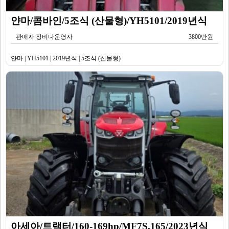
얀마/콤바인/5조식 (산물형)/YH5101/2019년식
판매자 장비다운영자
3800만원
얀마 | YH5101 | 2019년식 | 5조식 (산물형)
아세아/트랙터/160-169hp/MF7S.165/2023년식