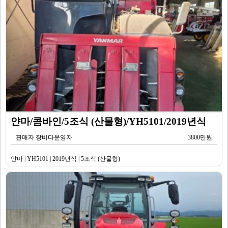
얀마/콤바인/5조식 (산물형)/YH5101/2019년식
판매자 장비다운영자
3800만원
얀마 | YH5101 | 2019년식 | 5조식 (산물형)