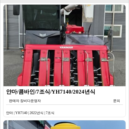
얀마/콤바인/7조식/YH7140/2024년식
판매자 장비다운영자
문의
얀마 | YH7140 | 2022년식 | 7조식