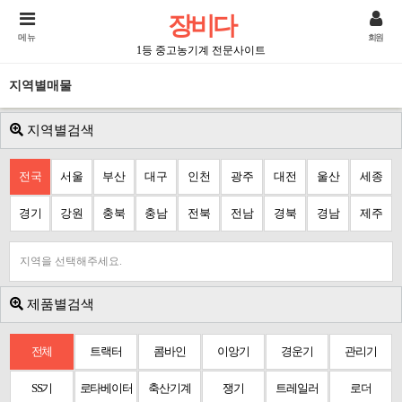
장비다
메뉴
회원
1등 중고농기계 전문사이트
지역별매물
지역별검색
전국
서울
부산
대구
인천
광주
대전
울산
세종
경기
강원
충북
충남
전북
전남
경북
경남
제주
지역을 선택해주세요.
제품별검색
전체
트랙터
콤바인
이앙기
경운기
관리기
SS기
로타베이터
축산기계
쟁기
트레일러
로더