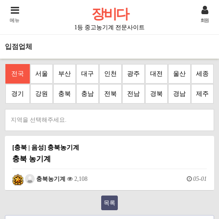
장비다
메뉴
회원
1등 중고농기계 전문사이트
입점업체
전국
서울
부산
대구
인천
광주
대전
울산
세종
경기
강원
충북
충남
전북
전남
경북
경남
제주
지역을 선택해주세요.
[충북 | 음성] 충북농기계
충북 농기계
05-01
충북농기계
2,108
목록