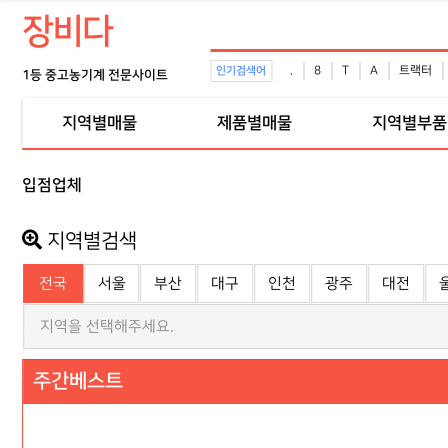
장비다
.
8
T
A
트랙터
인기검색어
1등 중고농기계 전문사이트
지역별매물
제품별매물
지역별부품
입점업체
지역별검색
전국
서울
부산
대구
인천
광주
대전
지역을 선택해주세요.
주간베스트