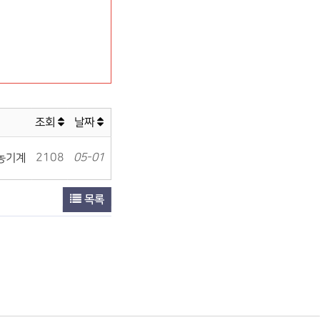
이
조회
날짜
2108
05-01
농기계
목록