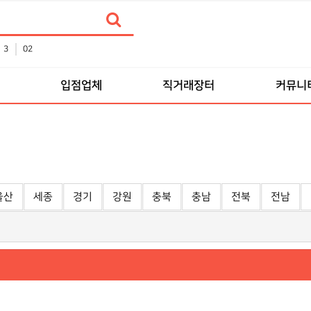
3
02
입점업체
직거래장터
커뮤니
울산
세종
경기
강원
충북
충남
전북
전남