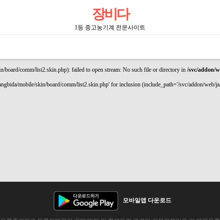
장비다
1등 중고농기계 전문사이트
board/comm/list2.skin.php): failed to open stream: No such file or directory in
/svc/addon/w
gbida/mobile/skin/board/comm/list2.skin.php' for inclusion (include_path='/svc/addon/web/jan
모바일앱 다운로드