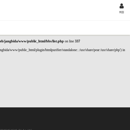
회원
eb/jangbida/www/public_html/bbs/list.php
on line
337
gbida/www/public_html/plugin/htmlpurifier/standalone:.:/usr/share/pear:/usr/share/php') in