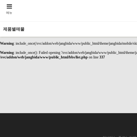
메뉴
제품별매물
Warning
: include_once(/svc/addon/web/jangbida/www/public_html/theme/jangbida/mobile/skin/
Warning
: include_once(): Failed opening '/svc/addon/web/jangbida/www/public_html/theme/jan
/svc/addon/web/jangbida/www/public_html/bbs/list.php
on line
337