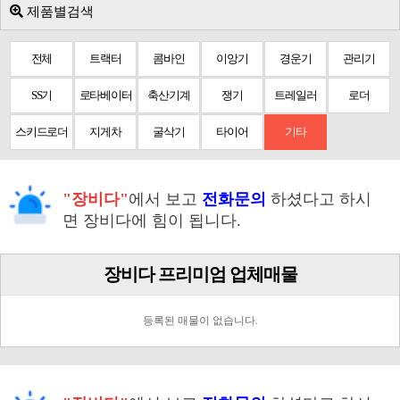
제품별검색
전체
트랙터
콤바인
이앙기
경운기
관리기
SS기
로타베이터
축산기계
쟁기
트레일러
로더
스키드로더
지게차
굴삭기
타이어
기타
"장비다"
에서 보고
전화문의
하셨다고 하시
면 장비다에 힘이 됩니다.
장비다 프리미엄 업체매물
등록된 매물이 없습니다.