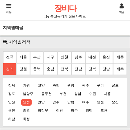
장비다
메뉴
회원
1등 중고농기계 전문사이트
지역별매물
지역별검색
전국
서울
부산
대구
인천
광주
대전
울산
세종
경기
강원
충북
충남
전북
전남
경북
경남
제주
전체
가평
고양
과천
광명
광주
구리
군포
김포
남양주
동두천
부천
성남
수원
시흥
안산
안성
안양
양주
양평
여주
연천
오산
용인
의왕
의정부
이천
파주
평택
포천
하남
화성