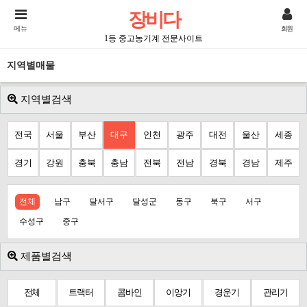
장비다
메뉴
회원
1등 중고농기계 전문사이트
지역별매물
지역별검색
전국
서울
부산
대구
인천
광주
대전
울산
세종
경기
강원
충북
충남
전북
전남
경북
경남
제주
전체
남구
달서구
달성군
동구
북구
서구
수성구
중구
제품별검색
전체
트랙터
콤바인
이앙기
경운기
관리기