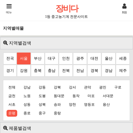
장비다
메뉴
회원
1등 중고농기계 전문사이트
지역별매물
지역별검색
전국
서울
부산
대구
인천
광주
대전
울산
세종
경기
강원
충북
충남
전북
전남
경북
경남
제주
전체
강남
강동
강북
강서
관악
광진
구로
금천
노원
도봉
동대문
동작
마포
서대문
서초
성동
성북
송파
양천
영등포
용산
은평
종로
중구
중랑
제품별검색