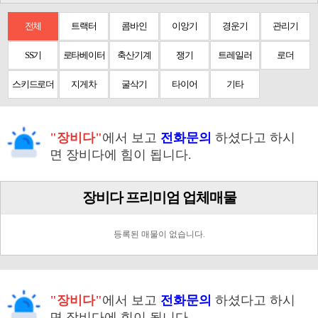
전체
트랙터
콤바인
이앙기
경운기
관리기
SS기
로타베이터
축산기계
쟁기
트레일러
로더
스키드로더
지게차
굴삭기
타이어
기타
"장비다"
에서 보고
전화문의
하셨다고 하시
면 장비다에 힘이 됩니다.
장비다 프리미엄 업체매물
등록된 매물이 없습니다.
"장비다"
에서 보고
전화문의
하셨다고 하시
면 장비다에 힘이 됩니다.