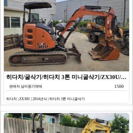
히다치/굴삭기/히다치 3톤 미니굴삭기/ZX30U/201…
1500
판매자 삼이중기매매
히다치 | ZX30U | 2014년식 | 히다치 3톤 미니굴삭기