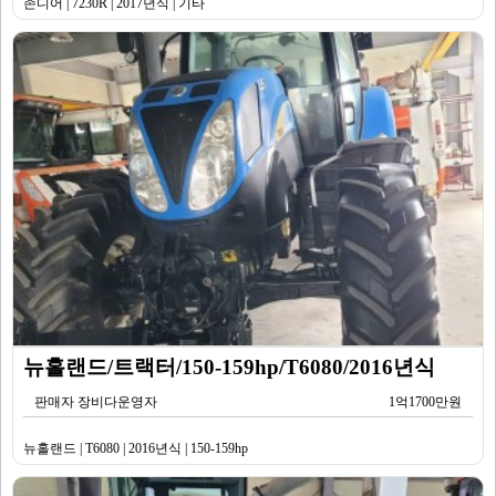
존디어 | 7230R | 2017년식 | 기타
뉴홀랜드/트랙터/150-159hp/T6080/2016년식
판매자 장비다운영자
1억1700만원
뉴홀랜드 | T6080 | 2016년식 | 150-159hp