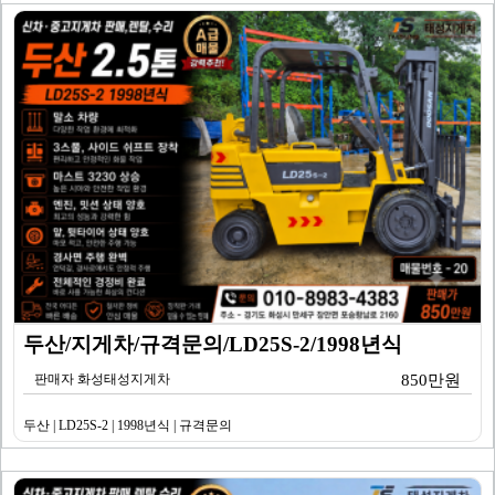
두산/지게차/규격문의/LD25S-2/1998년식
판매자 화성태성지게차
850만원
두산 | LD25S-2 | 1998년식 | 규격문의