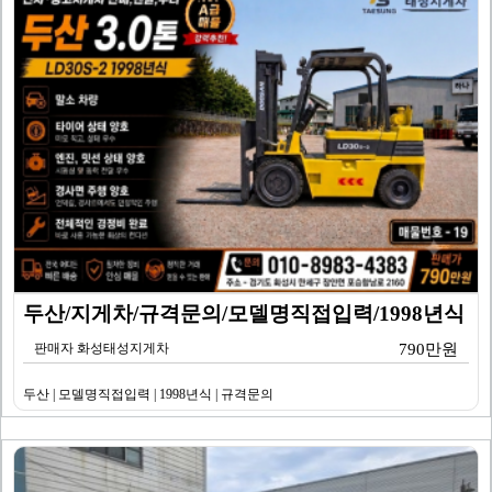
두산/지게차/규격문의/모델명직접입력/1998년식
판매자 화성태성지게차
790만원
두산 | 모델명직접입력 | 1998년식 | 규격문의