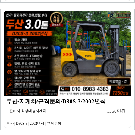
두산/지게차/규격문의/D30S-3/2002년식
판매자 화성태성지게차
1350만원
두산 | D30S-3 | 2002년식 | 규격문의