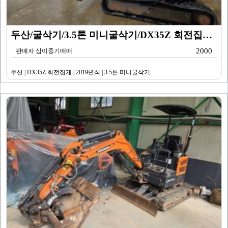
두산/굴삭기/3.5톤 미니굴삭기/DX35Z 회전집게/2…
2000
판매자 삼이중기매매
두산 | DX35Z 회전집게 | 2019년식 | 3.5톤 미니굴삭기