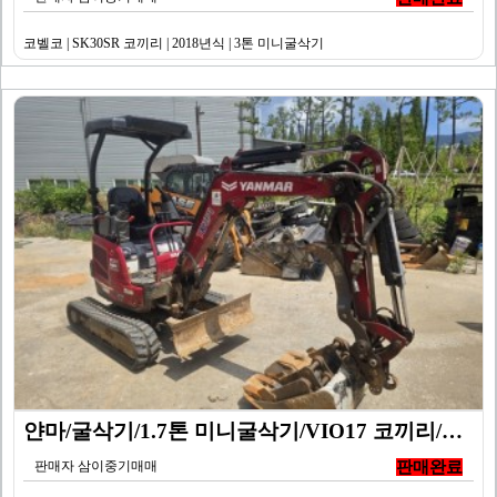
코벨코 | SK30SR 코끼리 | 2018년식 | 3톤 미니굴삭기
얀마/굴삭기/1.7톤 미니굴삭기/VIO17 코끼리/20…
판매자 삼이중기매매
판매완료