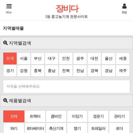
장비다
메뉴
회원
1등 중고농기계 전문사이트
지역별매물
지역별검색
전국
서울
부산
대구
인천
광주
대전
울산
세종
경기
강원
충북
충남
전북
전남
경북
경남
제주
지역을 선택해주세요.
제품별검색
전체
트랙터
콤바인
이앙기
경운기
관리기
SS기
로타베이터
축산기계
쟁기
트레일러
로더