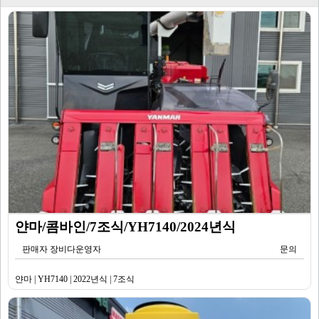
얀마/콤바인/7조식/YH7140/2024년식
판매자 장비다운영자
문의
얀마 | YH7140 | 2022년식 | 7조식