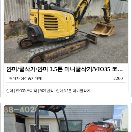
얀마/굴삭기/얀마 3.5톤 미니굴삭기/VIO35 코끼리…
2200
판매자 삼이중기매매
얀마 | VIO35 코끼리 | 2021년식 | 얀마 3.5톤 미니굴삭기