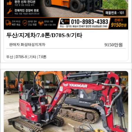
두산/지게차/7.0톤/D70S-9/기타
판매자 화성태성지게차
9150만원
두산 | D70S-9 | 기타 | 7.0톤