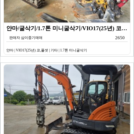
얀마/굴삭기/1.7톤 미니굴삭기/VIO17(25년) 코…
2650
판매자 삼이중기매매
얀마 | VIO17(25년) 코,풀셋 | 기타 | 1.7톤 미니굴삭기