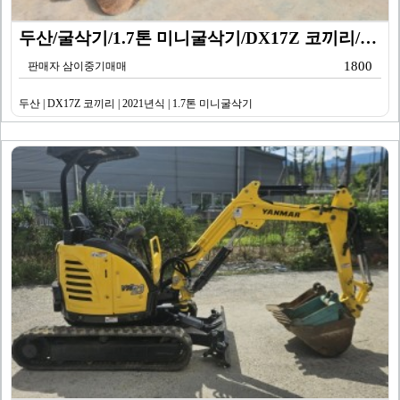
두산/굴삭기/1.7톤 미니굴삭기/DX17Z 코끼리/20…
1800
판매자 삼이중기매매
두산 | DX17Z 코끼리 | 2021년식 | 1.7톤 미니굴삭기