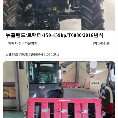
뉴홀랜드/트랙터/150-159hp/T6080/2016년식
판매자 장비다운영자
1억1700만원
뉴홀랜드 | T6080 | 2016년식 | 150-159hp