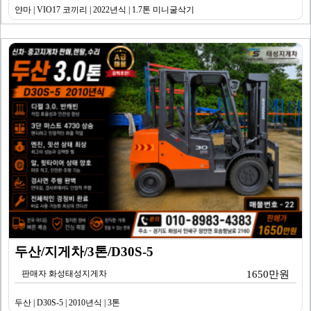
얀마 | VIO17 코끼리 | 2022년식 | 1.7톤 미니굴삭기
두산/지게차/3톤/D30S-5
판매자 화성태성지게차
1650만원
두산 | D30S-5 | 2010년식 | 3톤