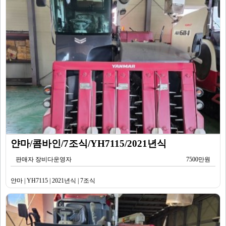
얀마/콤바인/7조식/YH7115/2021년식
판매자 장비다운영자
7500만원
얀마 | YH7115 | 2021년식 | 7조식