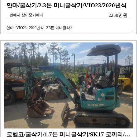
얀마/굴삭기/2.3톤 미니굴삭기/VIO23/2020년식
판매자 삼이중기매매
2250만원
얀마 | VIO23 | 2020년식 | 2.3톤 미니굴삭기
코벨코/굴삭기/1.7톤 미니굴삭기/SK17 코끼리/20…