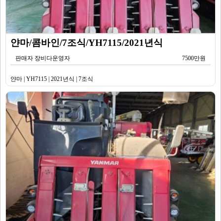
얀마/콤바인/7조식/YH7115/2021년식
판매자 장비다운영자
7500만원
얀마 | YH7115 | 2021년식 | 7조식