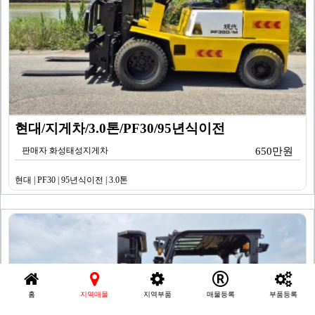
현대/지게차/3.0톤/PF30/95년식이전
판매자 화성태성지게차
650만원
현대 | PF30 | 95년식이전 | 3.0톤
홈
지역매물
지역부품
매물등록
부품등록