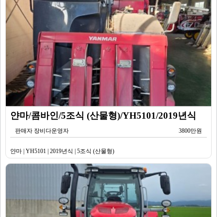
얀마/콤바인/5조식 (산물형)/YH5101/2019년식
판매자 장비다운영자
3800만원
얀마 | YH5101 | 2019년식 | 5조식 (산물형)