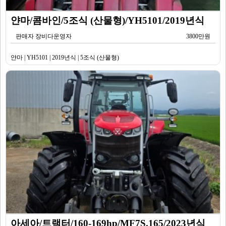
얀마/콤바인/5조식 (산물형)/YH5101/2019년식
판매자 장비다운영자
3800만원
얀마 | YH5101 | 2019년식 | 5조식 (산물형)
아세아/트랙터/160-169hp/MF7S.165/2023년식