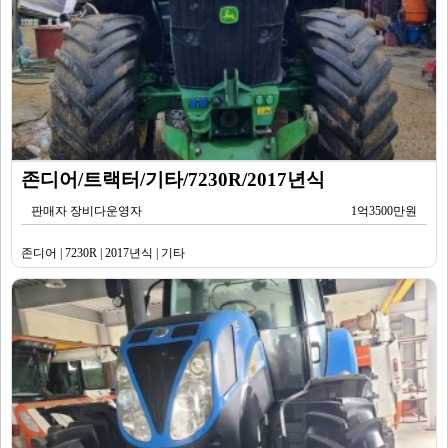
존디어/트랙터/기타/7230R/2017년식
판매자 장비다운영자
1억3500만원
존디어 | 7230R | 2017년식 | 기타