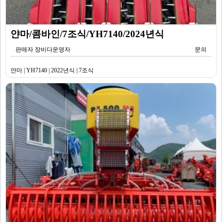
얀마/콤바인/7조식/YH7140/2024년식
판매자 장비다운영자
문의
얀마 | YH7140 | 2022년식 | 7조식