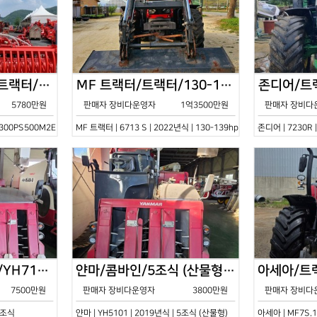
한국페라리트랙터/트랙터/기타/VELOCE-300PS500M2E/2022년식
MF 트랙터/트랙터/130-139hp/6713 S/2022년식
5780만원
판매자 장비다운영자
1억3500만원
판매자 장비다
0PS500M2E | 2022년식 | 기타
MF 트랙터 | 6713 S | 2022년식 | 130-139hp
존디어 | 7230R 
얀마/콤바인/7조식/YH7115/2021년식
얀마/콤바인/5조식 (산물형)/YH5101/2019년식
7500만원
판매자 장비다운영자
3800만원
판매자 장비다
 7조식
얀마 | YH5101 | 2019년식 | 5조식 (산물형)
아세아 | MF7S.1