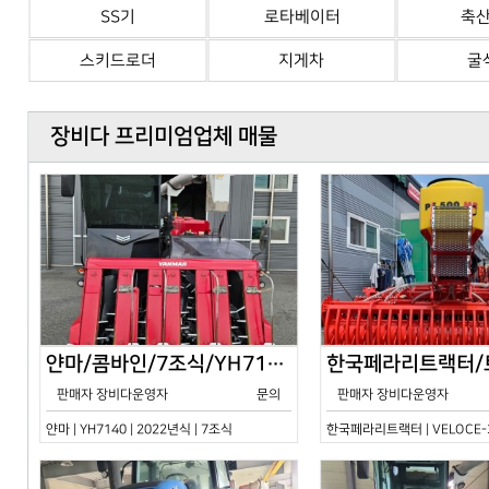
SS기
로타베이터
축
스키드로더
지게차
굴
장비다 프리미엄업체 매물
얀마/콤바인/7조식/YH7140/2024년식
판매자 장비다운영자
문의
판매자 장비다운영자
얀마 | YH7140 | 2022년식 | 7조식
한국페라리트랙터 | VELOCE-30