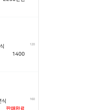
120
년식
1400
160
년식
판매완료