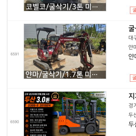
코벨코/굴삭기/3톤 미니굴삭기/SK30SR 코끼리/2018년식
굴
대구
얀마
6591
얀
얀마/굴삭기/1.7톤 미니굴삭기/VIO17 코끼리/2022년식
지
경기
두산
6590
두