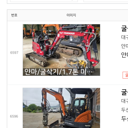
번호
이미지
굴
대구
얀마
6597
얀
얀마/굴삭기/1.7톤 미니굴삭기/VIO17(25년) 코,풀셋
굴
대구
두산
6596
두