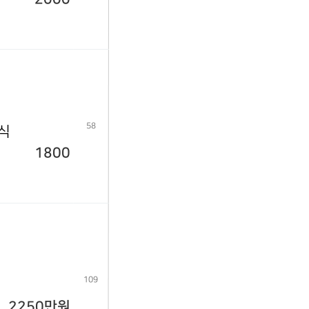
58
년식
1800
109
2250만원