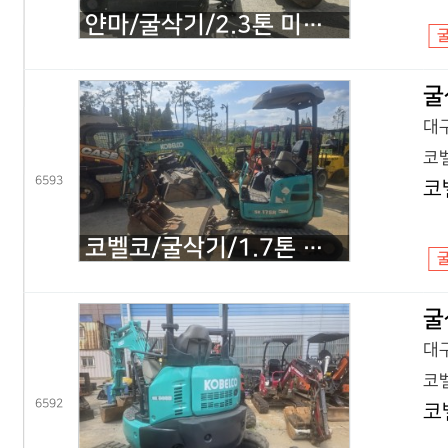
얀마/굴삭기/2.3톤 미니굴삭기/VIO23/2020년식
굴
대구
코벨
6593
코
코벨코/굴삭기/1.7톤 미니굴삭기/SK17 코끼리/2016년식
굴
대구
코벨
6592
코