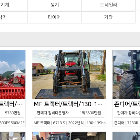
산기계
쟁기
트레일러
삭기
타이어
기타
한국페라리트랙터/트랙터/기타/VELOCE-300PS500M2E/2022년식
MF 트랙터/트랙터/130-139hp/6713 S/2022년식
5780만원
판매자 장비다운영자
1억3500만원
판매자 장비다
0PS500M2E | 2022년식 | 기타
MF 트랙터 | 6713 S | 2022년식 | 130-139hp
존디어 | 7230R 