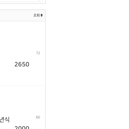
조회
72
2650
60
9년식
2000