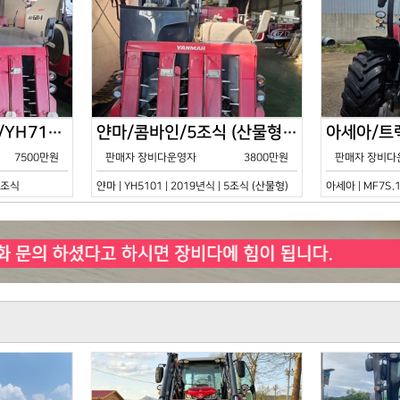
얀마/콤바인/7조식/YH7115/2021년식
얀마/콤바인/5조식 (산물형)/YH5101/2019년식
7500만원
판매자 장비다운영자
3800만원
판매자 장비다
 7조식
얀마 | YH5101 | 2019년식 | 5조식 (산물형)
아세아 | MF7S.1