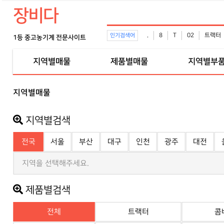
장비다
.
8
T
02
트랙터
인기검색어
1등 중고농기계 전문사이트
지역별매물
제품별매물
지역별부
지역별매물
지역별검색
전국
서울
부산
대구
인천
광주
대전
지역을 선택해주세요.
제품별검색
전체
트랙터
콤