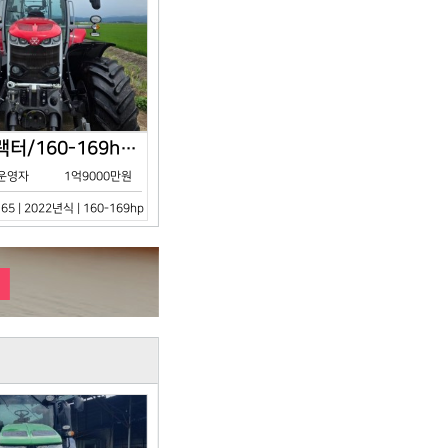
아세아/트랙터/160-169hp/MF7S.165/2023년식
운영자
1억9000만원
65 | 2022년식 | 160-169hp