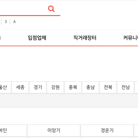
3
A
품
입점업체
직거래장터
커뮤니
울산
세종
경기
강원
충북
충남
전북
전남
바인
이앙기
경운기