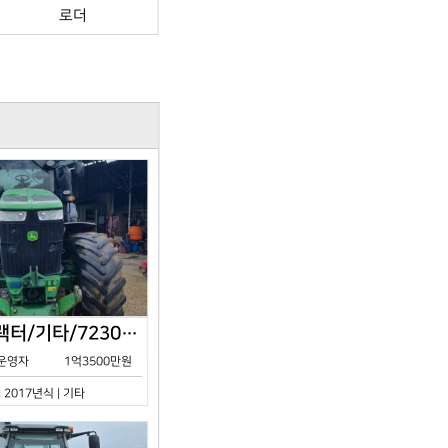
로더
존디어/트랙터/기타/7230R/2017년식
운영자
1억3500만원
| 2017년식 | 기타