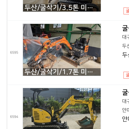
두산/굴삭기/3.5톤 미니굴삭기/DX35Z 회전집게/2019년식
굴
대구
두산
6595
두
두산/굴삭기/1.7톤 미니굴삭기/DX17Z 코끼리/2021년식
굴
대구
얀마
6594
얀