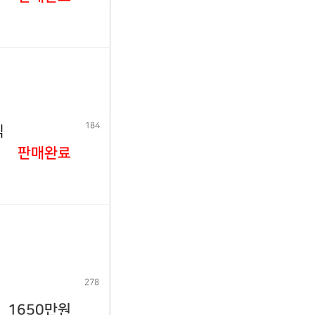
184
식
판매완료
278
1650만원