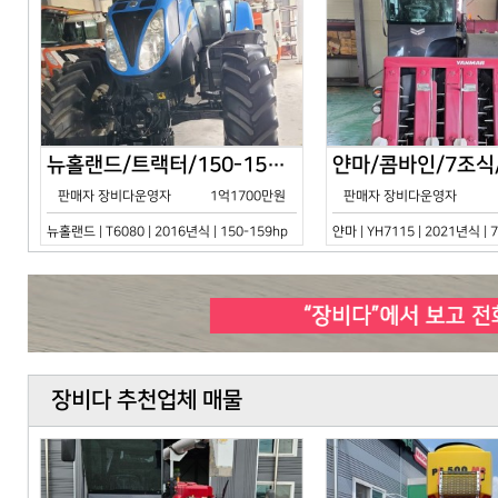
뉴홀랜드/트랙터/150-159hp/T6080/2016년식
판매자 장비다운영자
1억1700만원
판매자 장비다운영자
뉴홀랜드 | T6080 | 2016년식 | 150-159hp
얀마 | YH7115 | 2021년식 |
장비다 추천업체 매물