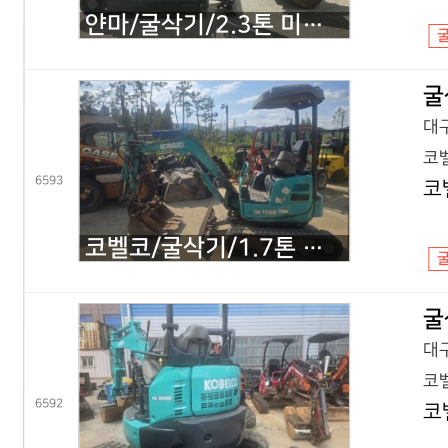
얀마/굴삭기/2.3톤 미니굴삭기/VIO23/2020년식
굴
대구
코벨
6593
코
코벨코/굴삭기/1.7톤 미니굴삭기/SK17 코끼리/2016년식
굴
대구
코벨
6592
코