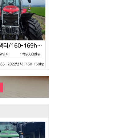
아세아/트랙터/160-169hp/MF7S.165/2023년식
운영자
1억9000만원
65 | 2022년식 | 160-169hp