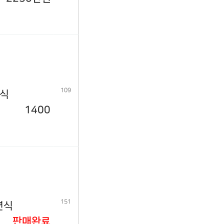
109
년식
1400
151
년식
판매완료