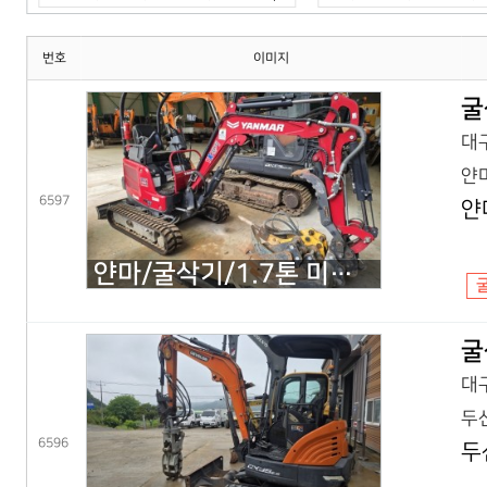
번호
이미지
굴
대구
얀마
6597
얀
얀마/굴삭기/1.7톤 미니굴삭기/VIO17(25년) 코,풀셋
굴
대구
두산
6596
두