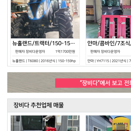
뉴홀랜드/트랙터/150-159hp/T6080/2016년식
판매자 장비다운영자
1억1700만원
판매자 장비다운영자
뉴홀랜드 | T6080 | 2016년식 | 150-159hp
얀마 | YH7115 | 2021년식 |
장비다 추천업체 매물