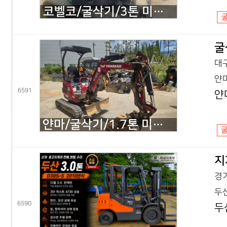
코벨코/굴삭기/3톤 미니굴삭기/SK30SR 코끼리/2018년식
굴
대구
얀마
6591
얀
얀마/굴삭기/1.7톤 미니굴삭기/VIO17 코끼리/2022년식
지
경기
두산
6590
두