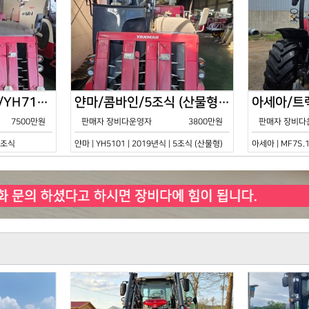
얀마/콤바인/7조식/YH7115/2021년식
얀마/콤바인/5조식 (산물형)/YH5101/2019년식
7500만원
판매자 장비다운영자
3800만원
판매자 장비다
 7조식
얀마 | YH5101 | 2019년식 | 5조식 (산물형)
아세아 | MF7S.1