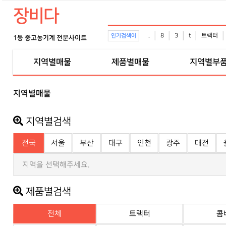
장비다
.
8
3
t
트랙터
인기검색어
1등 중고농기계 전문사이트
지역별매물
제품별매물
지역별부
지역별매물
지역별검색
전국
서울
부산
대구
인천
광주
대전
지역을 선택해주세요.
제품별검색
전체
트랙터
콤