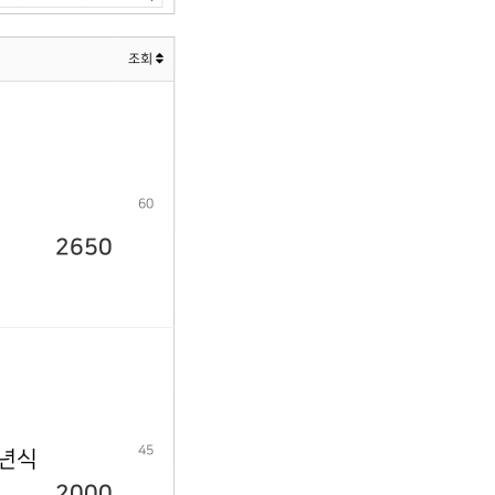
조회
60
2650
45
9년식
2000