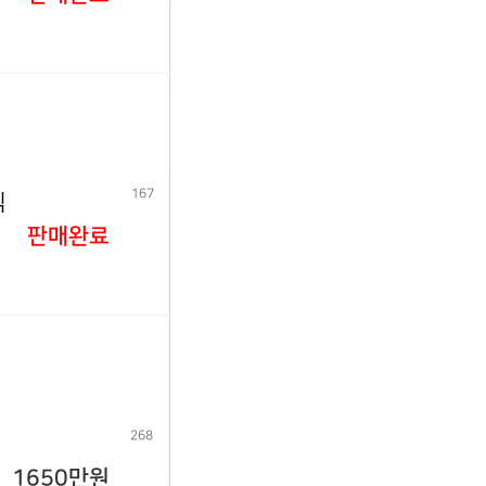
167
식
판매완료
268
1650만원