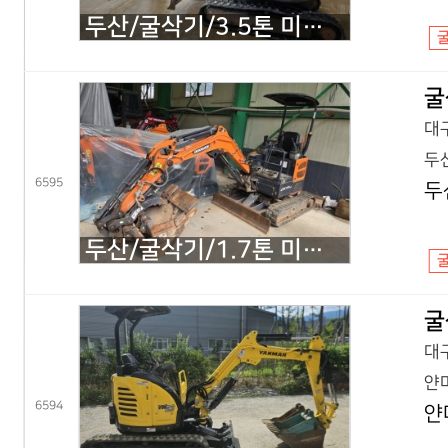
두산/굴삭기/3.5톤 미니굴삭기/DX35Z 회전집게/2019년식
굴
대구
두산
6595
두
두산/굴삭기/1.7톤 미니굴삭기/DX17Z 코끼리/2021년식
굴
대구
얀마
6594
얀