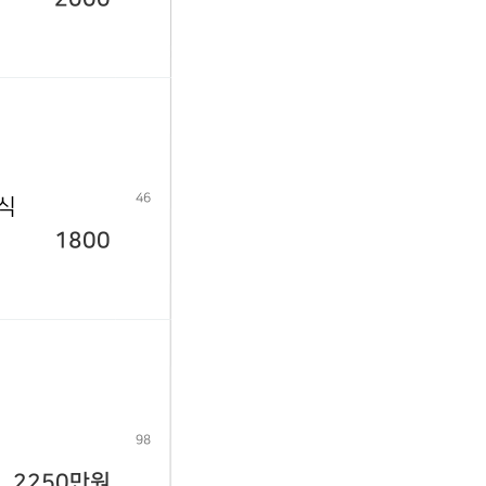
46
년식
1800
98
2250만원