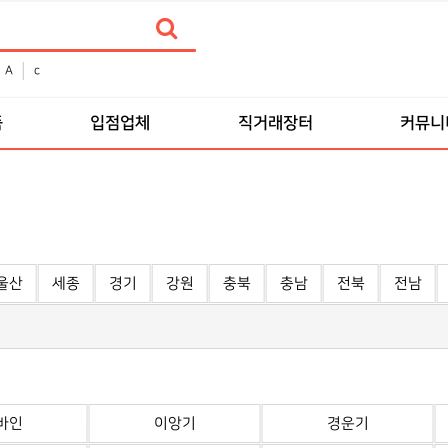
A
c
품
입점업체
직거래장터
커뮤니
울산
세종
경기
강원
충북
충남
전북
전남
바인
이앙기
경운기