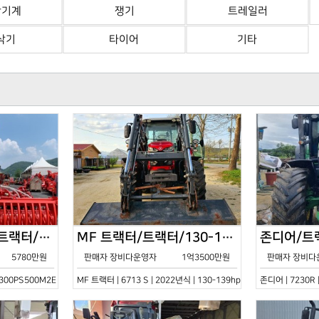
산기계
쟁기
트레일러
삭기
타이어
기타
한국페라리트랙터/트랙터/기타/VELOCE-300PS500M2E/2022년식
MF 트랙터/트랙터/130-139hp/6713 S/2022년식
5780만원
판매자 장비다운영자
1억3500만원
판매자 장비다
0PS500M2E | 2022년식 | 기타
MF 트랙터 | 6713 S | 2022년식 | 130-139hp
존디어 | 7230R 