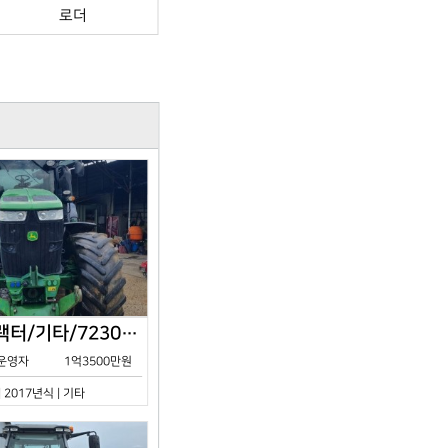
로더
존디어/트랙터/기타/7230R/2017년식
운영자
1억3500만원
| 2017년식 | 기타