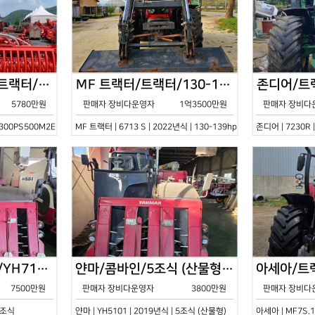
한국페라리트랙터/트랙터/기타/VELOCE-300PS500M2E/2022년식
MF 트랙터/트랙터/130-139hp/6713 S/2022년식
5780만원
판매자 장비다운영자
1억3500만원
판매자 장비다
0PS500M2E | 2022년식 | 기타
MF 트랙터 | 6713 S | 2022년식 | 130-139hp
존디어 | 7230R 
얀마/콤바인/7조식/YH7115/2021년식
얀마/콤바인/5조식 (산물형)/YH5101/2019년식
7500만원
판매자 장비다운영자
3800만원
판매자 장비다
 7조식
얀마 | YH5101 | 2019년식 | 5조식 (산물형)
아세아 | MF7S.1