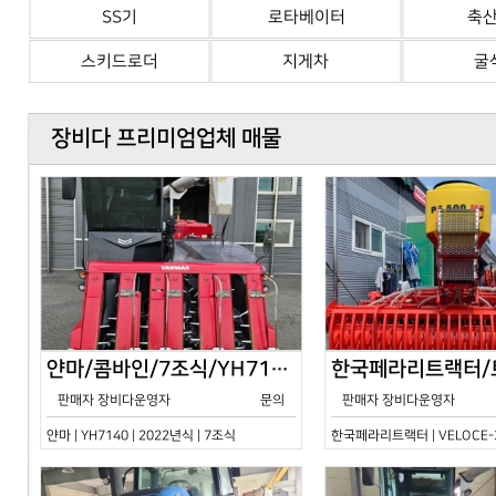
SS기
로타베이터
축
스키드로더
지게차
굴
장비다 프리미엄업체 매물
얀마/콤바인/7조식/YH7140/2024년식
판매자 장비다운영자
문의
판매자 장비다운영자
얀마 | YH7140 | 2022년식 | 7조식
한국페라리트랙터 | VELOCE-30