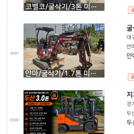
코벨코/굴삭기/3톤 미니굴삭기/SK30SR 코끼리/2018년식
굴
대구
얀마
6591
얀
얀마/굴삭기/1.7톤 미니굴삭기/VIO17 코끼리/2022년식
지
경기
두산
6590
두