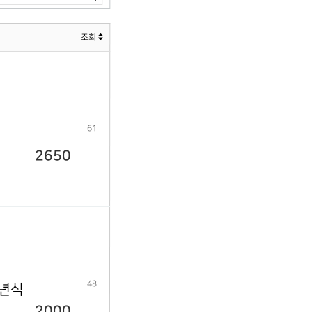
조회
61
2650
48
9년식
2000