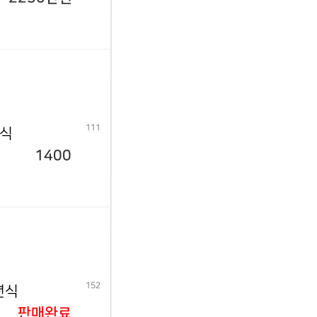
111
년식
1400
152
년식
판매완료