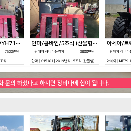
얀마/콤바인/7조식/YH7115/2021년식
얀마/콤바인/5조식 (산물형)/YH5101/2019년식
7500만원
판매자 장비다운영자
3800만원
판매자 장비다
 7조식
얀마 | YH5101 | 2019년식 | 5조식 (산물형)
아세아 | MF7S.1