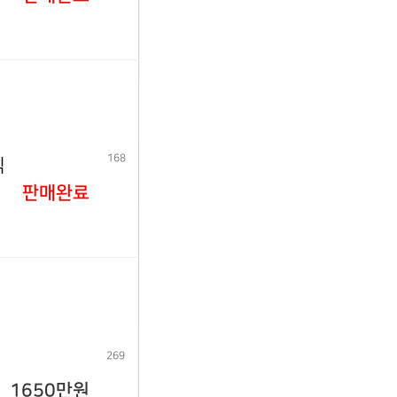
168
식
판매완료
269
1650만원