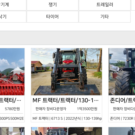
산기계
쟁기
트레일러
삭기
타이어
기타
한국페라리트랙터/트랙터/기타/VELOCE-300PS500M2E/2022년식
MF 트랙터/트랙터/130-139hp/6713 S/2022년식
5780만원
판매자 장비다운영자
1억3500만원
판매자 장비다
0PS500M2E | 2022년식 | 기타
MF 트랙터 | 6713 S | 2022년식 | 130-139hp
존디어 | 7230R 