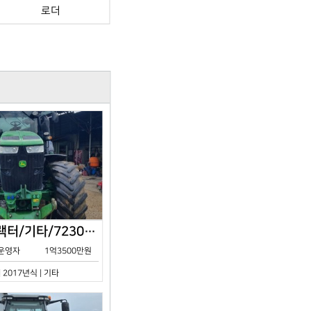
로더
존디어/트랙터/기타/7230R/2017년식
운영자
1억3500만원
| 2017년식 | 기타