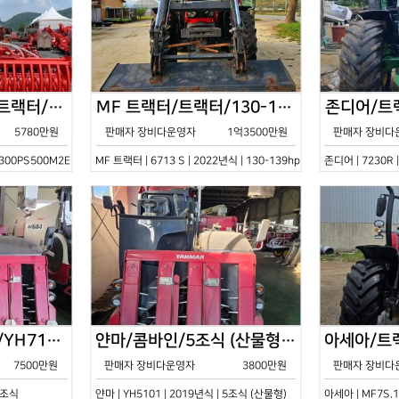
한국페라리트랙터/트랙터/기타/VELOCE-300PS500M2E/2022년식
MF 트랙터/트랙터/130-139hp/6713 S/2022년식
5780만원
판매자 장비다운영자
1억3500만원
판매자 장비다
0PS500M2E | 2022년식 | 기타
MF 트랙터 | 6713 S | 2022년식 | 130-139hp
존디어 | 7230R 
얀마/콤바인/7조식/YH7115/2021년식
얀마/콤바인/5조식 (산물형)/YH5101/2019년식
7500만원
판매자 장비다운영자
3800만원
판매자 장비다
 7조식
얀마 | YH5101 | 2019년식 | 5조식 (산물형)
아세아 | MF7S.1