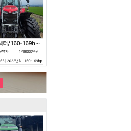
아세아/트랙터/160-169hp/MF7S.165/2023년식
운영자
1억9000만원
65 | 2022년식 | 160-169hp