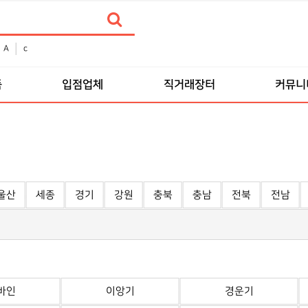
A
c
품
입점업체
직거래장터
커뮤니
울산
세종
경기
강원
충북
충남
전북
전남
바인
이앙기
경운기