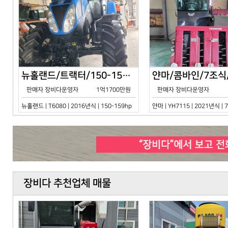
뉴홀랜드/트랙터/150-159hp/T6080/2016년식
판매자 장비다운영자
1억1700만원
판매자 장비다운영자
뉴홀랜드 | T6080 | 2016년식 | 150-159hp
얀마 | YH7115 | 2021년식 |
장비다 추천업체 매물