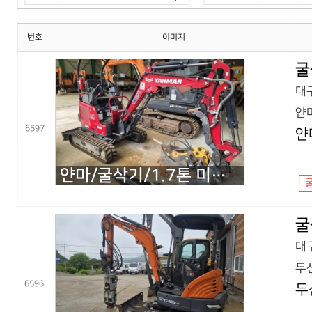
번호
이미지
굴
대구
얀마
6597
얀
얀마/굴삭기/1.7톤 미니굴삭기/VIO17(25년) 코,풀셋
굴
대구
두산
6596
두