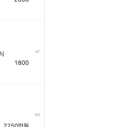
47
년식
1800
101
2250만원