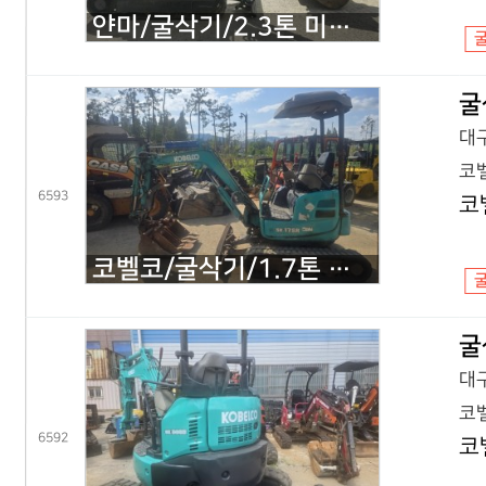
얀마/굴삭기/2.3톤 미니굴삭기/VIO23/2020년식
굴
대구
코벨
6593
코
코벨코/굴삭기/1.7톤 미니굴삭기/SK17 코끼리/2016년식
굴
대구
코벨
6592
코