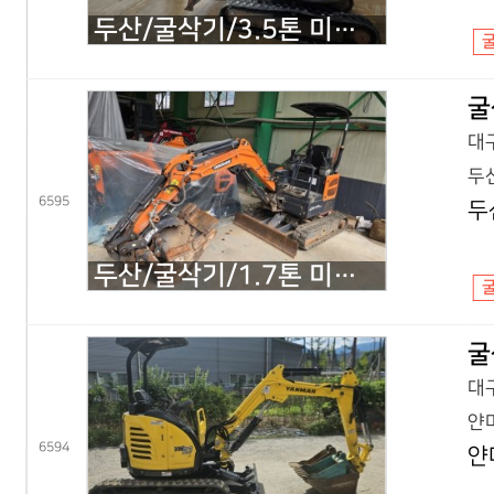
두산/굴삭기/3.5톤 미니굴삭기/DX35Z 회전집게/2019년식
굴
대구
두산
6595
두
두산/굴삭기/1.7톤 미니굴삭기/DX17Z 코끼리/2021년식
굴
대구
얀마
6594
얀