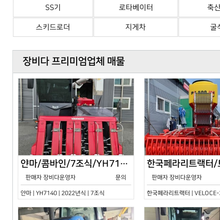
SS기
로타베이터
축
스키드로더
지게차
굴
장비다 프리미엄업체 매물
얀마/콤바인/7조식/YH7140/2024년식
판매자 장비다운영자
문의
판매자 장비다운영자
얀마 | YH7140 | 2022년식 | 7조식
한국페라리트랙터 | VELOCE-30