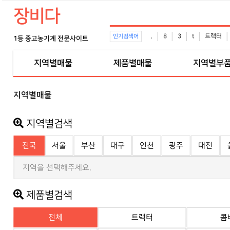
장비다
.
8
3
t
트랙터
인기검색어
1등 중고농기계 전문사이트
지역별매물
제품별매물
지역별부
지역별매물
지역별검색
전국
서울
부산
대구
인천
광주
대전
지역을 선택해주세요.
제품별검색
전체
트랙터
콤