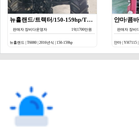
뉴홀랜드/트랙터/150-159hp/T6080/2016년식
판매자 장비다운영자
1억1700만원
판매자 장비
뉴홀랜드 | T6080 | 2016년식 | 150-159hp
얀마 | YH7115 