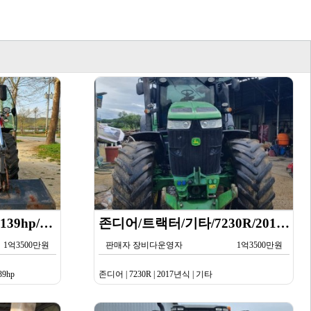
MF 트랙터/트랙터/130-139hp/6713 S/2022년식
존디어/트랙터/기타/7230R/2017년식
1억3500만원
판매자 장비다운영자
1억3500만원
39hp
존디어 | 7230R | 2017년식 | 기타