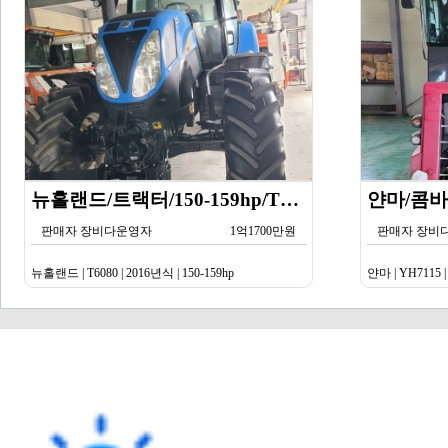
뉴홀랜드/트랙터/150-159hp/T6080/2016년식
판매자 장비다운영자
1억1700만원
판매자 장비
뉴홀랜드 | T6080 | 2016년식 | 150-159hp
얀마 | YH7115 