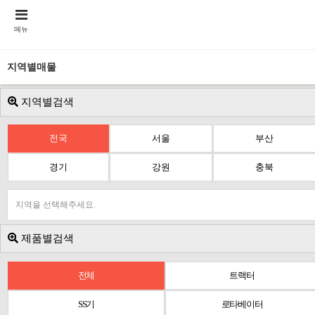
메뉴
지역별매물
지역별검색
전국
서울
부산
경기
강원
충북
지역을 선택해주세요.
제품별검색
전체
트랙터
SS기
로타베이터