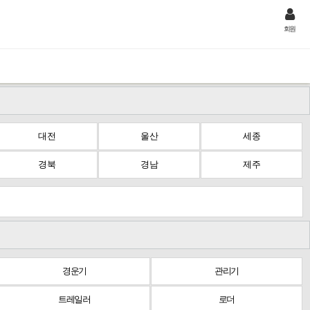
회원
대전
울산
세종
경북
경남
제주
경운기
관리기
트레일러
로더