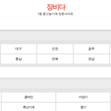
장비다
1등 중고농기계 전문사이트
대구
인천
광주
충남
전북
전남
콤바인
이앙기
축산기계
쟁기