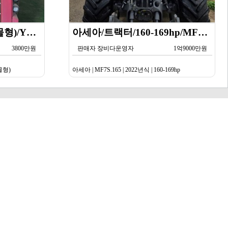
얀마/콤바인/5조식 (산물형)/YH5101/2019년식
아세아/트랙터/160-169hp/MF7S.165/2023년식
3800만원
판매자 장비다운영자
1억9000만원
산물형)
아세아 | MF7S.165 | 2022년식 | 160-169hp