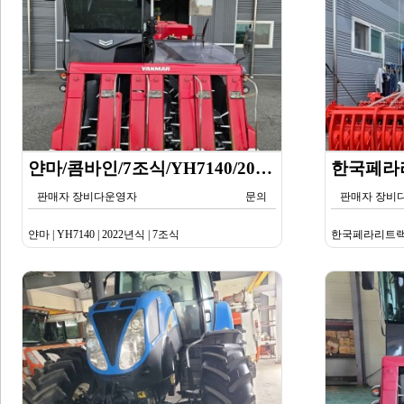
얀마/콤바인/7조식/YH7140/2024년식
판매자 장비다운영자
문의
판매자 장비
얀마 | YH7140 | 2022년식 | 7조식
한국페라리트랙터 | 