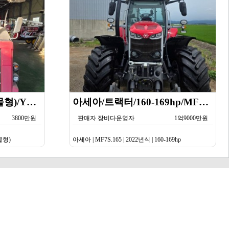
얀마/콤바인/5조식 (산물형)/YH5101/2019년식
아세아/트랙터/160-169hp/MF7S.165/2023년식
3800만원
판매자 장비다운영자
1억9000만원
산물형)
아세아 | MF7S.165 | 2022년식 | 160-169hp