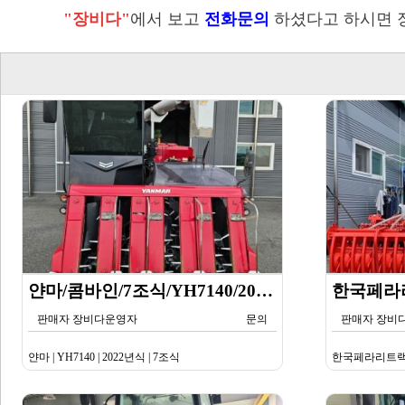
"장비다"
에서 보고
전화문의
하셨다고 하시면 
얀마/콤바인/7조식/YH7140/2024년식
판매자 장비다운영자
문의
판매자 장비
얀마 | YH7140 | 2022년식 | 7조식
한국페라리트랙터 | 