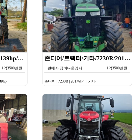
MF 트랙터/트랙터/130-139hp/6713 S/2022년식
존디어/트랙터/기타/7230R/2017년식
1억3500만원
판매자 장비다운영자
1억3500만원
39hp
존디어 | 7230R | 2017년식 | 기타