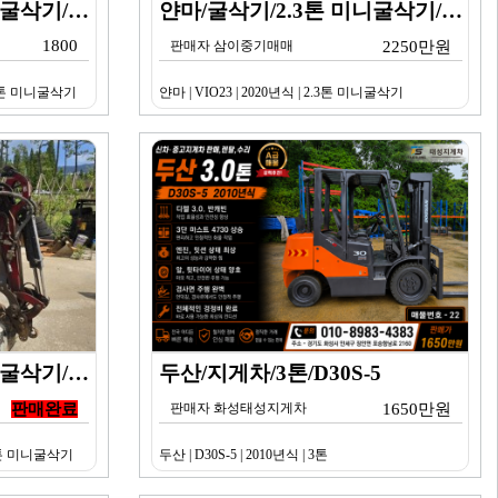
두산/굴삭기/1.7톤 미니굴삭기/DX17Z 코끼리/20…
얀마/굴삭기/2.3톤 미니굴삭기/VIO23/2020년식
1800
판매자 삼이중기매매
2250만원
1.7톤 미니굴삭기
얀마 | VIO23 | 2020년식 | 2.3톤 미니굴삭기
얀마/굴삭기/1.7톤 미니굴삭기/VIO17 코끼리/20…
두산/지게차/3톤/D30S-5
판매완료
판매자 화성태성지게차
1650만원
1.7톤 미니굴삭기
두산 | D30S-5 | 2010년식 | 3톤