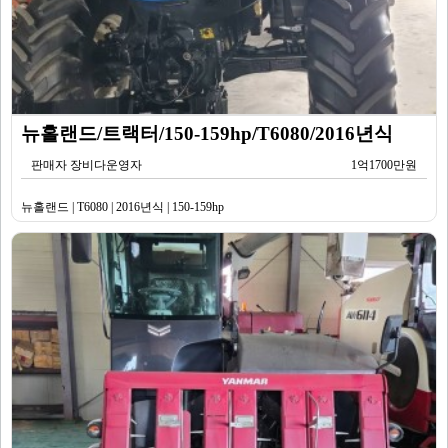
뉴홀랜드/트랙터/150-159hp/T6080/2016년식
판매자 장비다운영자
1억1700만원
뉴홀랜드 | T6080 | 2016년식 | 150-159hp