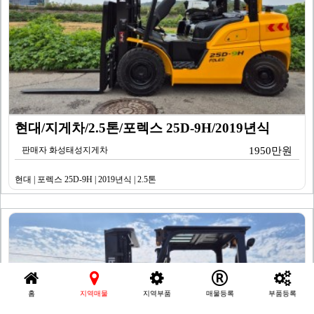
현대/지게차/2.5톤/포렉스 25D-9H/2019년식
판매자 화성태성지게차
1950만원
현대 | 포렉스 25D-9H | 2019년식 | 2.5톤
홈
지역매물
지역부품
매물등록
부품등록