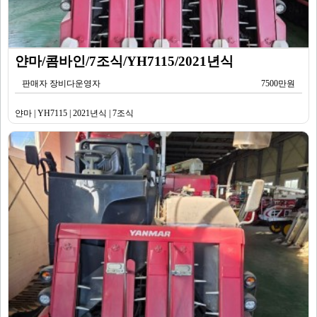
얀마/콤바인/7조식/YH7115/2021년식
판매자 장비다운영자
7500만원
얀마 | YH7115 | 2021년식 | 7조식