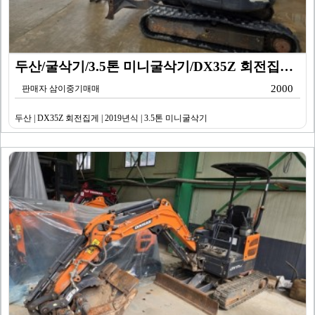
두산/굴삭기/3.5톤 미니굴삭기/DX35Z 회전집게/2…
2000
판매자 삼이중기매매
두산 | DX35Z 회전집게 | 2019년식 | 3.5톤 미니굴삭기