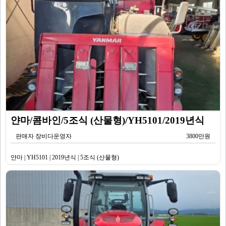
얀마/콤바인/5조식 (산물형)/YH5101/2019년식
판매자 장비다운영자
3800만원
얀마 | YH5101 | 2019년식 | 5조식 (산물형)