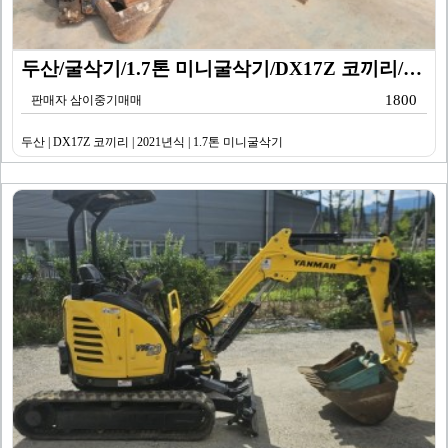
두산/굴삭기/1.7톤 미니굴삭기/DX17Z 코끼리/20…
1800
판매자 삼이중기매매
두산 | DX17Z 코끼리 | 2021년식 | 1.7톤 미니굴삭기