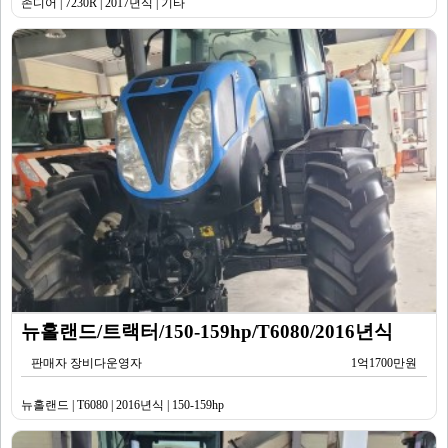
존디어 | 7230R | 2017년식 | 기타
뉴홀랜드/트랙터/150-159hp/T6080/2016년식
판매자 장비다운영자
1억1700만원
뉴홀랜드 | T6080 | 2016년식 | 150-159hp