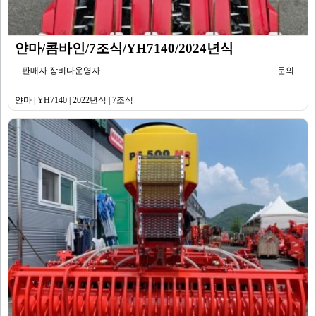
얀마/콤바인/7조식/YH7140/2024년식
판매자 장비다운영자
문의
얀마 | YH7140 | 2022년식 | 7조식