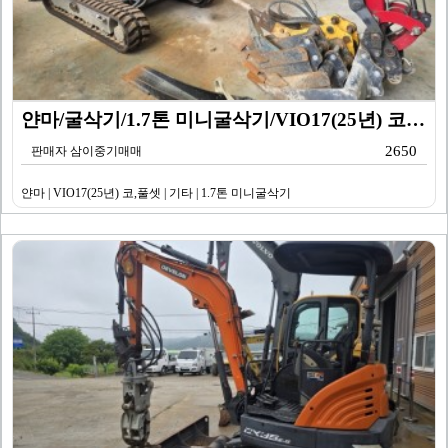
얀마/굴삭기/1.7톤 미니굴삭기/VIO17(25년) 코…
2650
판매자 삼이중기매매
얀마 | VIO17(25년) 코,풀셋 | 기타 | 1.7톤 미니굴삭기