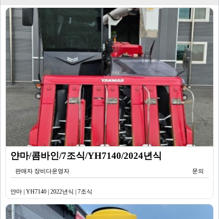
얀마/콤바인/7조식/YH7140/2024년식
판매자 장비다운영자
문의
얀마 | YH7140 | 2022년식 | 7조식