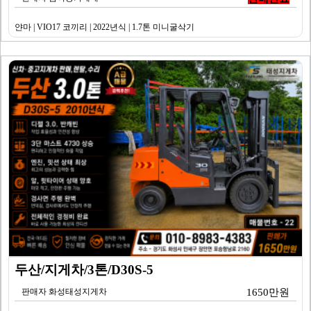
얀마 | VIO17 코끼리 | 2022년식 | 1.7톤 미니굴삭기
두산/지게차/3톤/D30S-5
판매자 화성태성지게차
1650만원