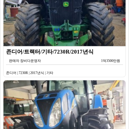
존디어/트랙터/기타/7230R/2017년식
판매자 장비다운영자
1억3500만원
존디어 | 7230R | 2017년식 | 기타