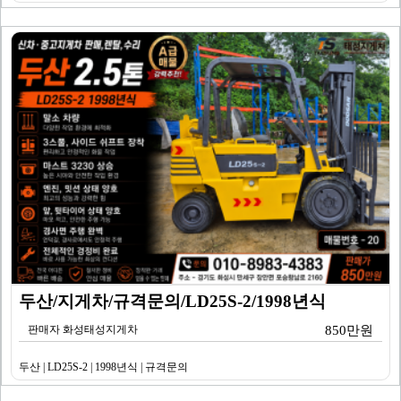
두산/지게차/규격문의/LD25S-2/1998년식
판매자 화성태성지게차
850만원
두산 | LD25S-2 | 1998년식 | 규격문의