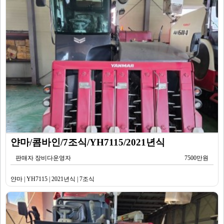
얀마/콤바인/7조식/YH7115/2021년식
판매자 장비다운영자
7500만원
얀마 | YH7115 | 2021년식 | 7조식