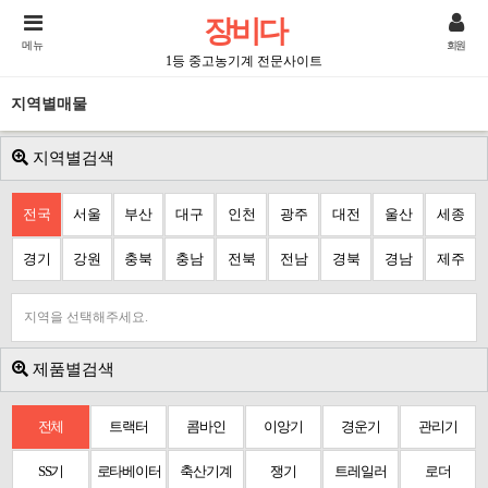
장비다
메뉴
회원
1등 중고농기계 전문사이트
지역별매물
지역별검색
전국
서울
부산
대구
인천
광주
대전
울산
세종
경기
강원
충북
충남
전북
전남
경북
경남
제주
지역을 선택해주세요.
제품별검색
전체
트랙터
콤바인
이앙기
경운기
관리기
SS기
로타베이터
축산기계
쟁기
트레일러
로더