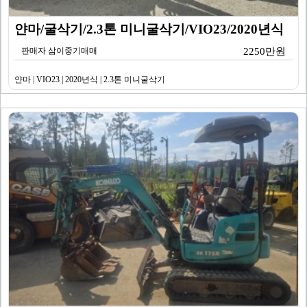
얀마/굴삭기/2.3톤 미니굴삭기/VIO23/2020년식
판매자 삼이중기매매
2250만원
얀마 | VIO23 | 2020년식 | 2.3톤 미니굴삭기