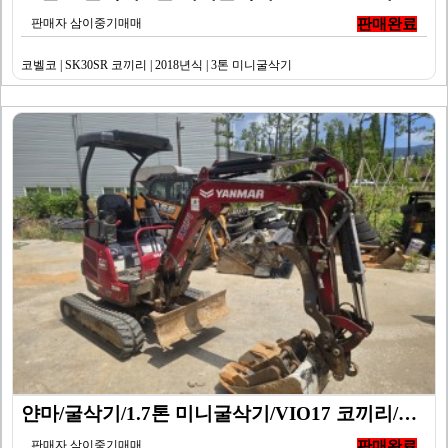
판매자 삼이중기매매
판매완료
코벨코 | SK30SR 코끼리 | 2018년식 | 3톤 미니굴삭기
얀마/굴삭기/1.7톤 미니굴삭기/VIO17 코끼리/20…
판매자 삼이중기매매
판매완료