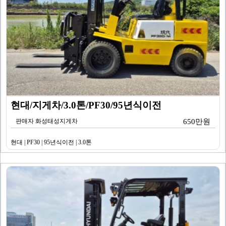
현대/지게차/3.0톤/PF30/95년식이전
판매자 화성태성지게차
650만원
현대 | PF30 | 95년식이전 | 3.0톤