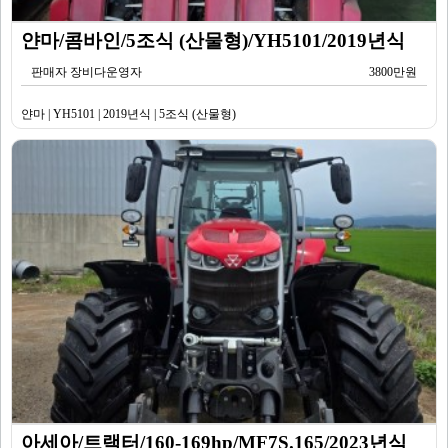
얀마/콤바인/5조식 (산물형)/YH5101/2019년식
판매자 장비다운영자
3800만원
얀마 | YH5101 | 2019년식 | 5조식 (산물형)
아세아/트랙터/160-169hp/MF7S.165/2023년식