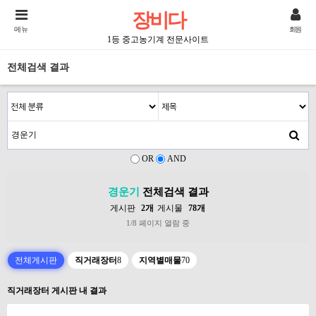
장비다
메뉴
회원
1등 중고농기계 전문사이트
전체검색 결과
OR
AND
경운기
전체검색 결과
게시판
2개
게시물
78개
1/8 페이지 열람 중
전체게시판
직거래장터
8
지역별매물
70
직거래장터 게시판 내 결과