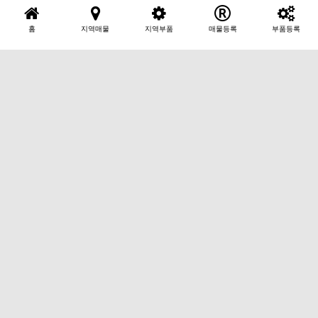
홈
지역매물
지역부품
매물등록
부품등록
경운기
로타리 팔아요
사십만원이구요 전남 무안입니다 사진올릴수가 없어서 연락주시면 사진 보내드릴
게요 01040941007입니다
소군
2021-12-07 20:33:24
경운기
마늘파종기///마늘양파수학기,,,모두해서,,금액,,,2백만원,,사진
은추후에올리겠읍니다
모두잘되요경기도파주에요 오셔서가저가세요,,,++++++++++++++01022698822 전
화주세요?
대풍이
2020-06-17 20:20:37
경운기
(중고) 및 부자재 판매 80만원
1.제품명: 경운기(중고) 제조사: 대동 (수냄디이젤엔지 형식) 년식: 1983년식 최대
마력: 14마력 최대분당회전수: 2200 2.제품명: 경운기용 로타리 형식: sri40 적을마
력: 10ps 제조: 동양물산기업 3.경운기 물뿌리는 호스 4두룩치는 장비 위치: 전주 희
망 금액: 80만원(금액 조율은 사절합니다.) 연락처: 01056746868 작성게시물이 사
진이 최대2장 밖에 되질않아 궁금하신분이 계신다면 연락주세요. 더 많은 사진 보
내드립니다.