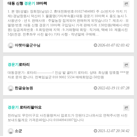
대동 신형
경운기
10마력
1. 본 명(성별): 장희정(남성) 2. 휴대전화번호:01027484985 주 소(번지수 까지 기
재):경남창원시 덕산리 3. 물품명(기타부속품):대동 경운기 10마력 4. 용도:농사 5.
사용년수 : 년 6. 판매사유 : 주말농장 접게되어 판매하게 되엇습니다 7. 제조사 : 모
델명/번호 :대동 신형 경운기 10마력 구입당시 가격 판매가격 :130만원(택배시+8만
원) 입금계좌번호 : 8.희망판매 지역 : 9.거래형태 희망 : 직거래, 택배 10. 제품사진
5장(전경. 전후좌우 사진 필수) 기타 사항 - 작년말에 구매해…
아랫마을군수님
2026-01-07 02:03:42
경운기
로타리
대동경운기- 로타리-------------! 인삼 밭 골타기 로타리. 상태: 최상품 양호함 ***문
자로 문의 합니다. 전북임실군 010 9002 5534 매매희망값-50만원
한골숲농원
2022-02-19 11:07:28
경운기
로타리팔아요
전라남도 무안이구요 사진용량커서 업로드가 안된다고나와서요 연락주시면 사진
보내드릴게요 가격은40입니다 01040941007입니다
소군
2021-12-07 20:34:42