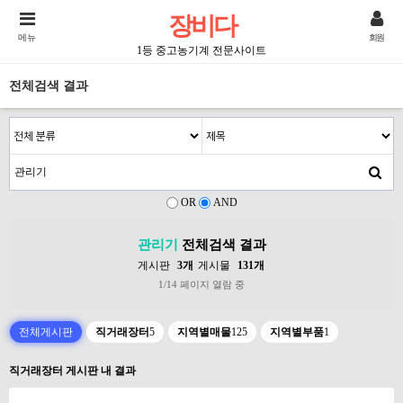
장비다
메뉴
회원
1등 중고농기계 전문사이트
전체검색 결과
OR
AND
관리기
전체검색 결과
게시판
3개
게시물
131개
1/14 페이지 열람 중
전체게시판
직거래장터
5
지역별매물
125
지역별부품
1
직거래장터 게시판 내 결과