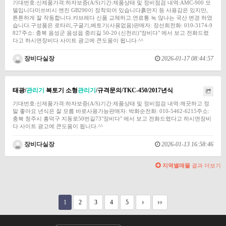
기대번호:신제품가격:하자보증(A/S)기간:제품상태 및 정비점검 내역:AMC-900 모
델입니다미쓰비시 엔진 GB290이 장착되어 있습니다흙먼지 등 사용감은 있지만,
튼튼하게 잘 작동합니다.캬브레다 신품 교체하고.연료통 녹 않나는 국산 변경 하였
습니다.구성품은 로타리,구굴기,베토기(사용없음)판매자: 장선희전화: 010-3174-9
827주소: 충북 음성군 음성읍 중리길 50-20 (신천리)"장비다" 에서 보고 전화드렸
다고 하시면장비다 사이트 광고에 큰도움이 됩니다.^^
장비다실장
2026-01-17 08:44:57
태광/
관리기
복토기 소형
관리기
/규격문의/TKC-450/2017년식
기대번호:신제품가격:하자보증(A/S)기간:제품상태 및 정비점검 내역:깨끗하고 정
말 좋아요 년식은 잘 모름 바로사용가능판매자: 박화순전화: 010-5462-6215주소:
충북 청주시 흥덕구 지동로50번길73"장비다" 에서 보고 전화드렸다고 하시면장비
다 사이트 광고에 큰도움이 됩니다.^^
장비다실장
2026-01-13 16:58:46
지역별매물
결과 더보기
1
2
3
4
5