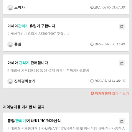
노박사
2025-06-05 01:07:38
아세아
관리기
휴립기 구합니다
아세아관리기 휴립기 AF300/300T 구합니다
휴일
2022-07-01 00:12:48
아세아
관리기
판매합니다
상태최상 가격130 010 3284 4575 피복기 두둑기따로문의
진해평화농기
2022-05-14 14:40:16
직거래장터
결과 더보기
지역별매물 게시판 내 결과
동양/
관리기
/기타/K1-HC/2020년식
기대번호:신제품가격:하자보증(A/S)기간:제품상태 및 정비점검 내역:한번사용한 A