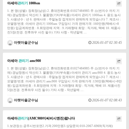
아세아
관리기
1000sm
1. 본 명(성별): 장희정(남성) 2. 휴대전화번호:01027484985 주 소(번지수 까지 기
재):경남창원시 덕산리 3. 물품명(기타부속품):아세아 관리기 1000sm 4. 용도:농사
5. 사용년수 : 년 6. 판매사유 : 주말농장 접게되어 판매하게 되엇습니다 7. 제조사 :
모델명/번호 :아세아 관리기 1000am 구입당시 가격 판매가격 :160만원(택배시+8
만원) 입금계좌번호 : 8.희망판매 지역 : 9.거래형태 희망 : 직거래, 택배 10. 제품사
진5장(전경. 전후좌우 사진 필수) 기타 사항 - 작년말에 …
아랫마을군수님
2026-01-07 02:30:45
아세아
관리기
amc900
1. 본 명(성별): 장희정(남성) 2. 휴대전화번호:01027484985 주 소(번지수 까지 기
재):경남창원시 덕산리 3. 물품명(기타부속품):아세아 관리기 amc900 4. 용도:농사
5. 사용년수 : 년 6. 판매사유 : 주말농장 접게되어 판매하게 되엇습니다 7. 제조사 :
모델명/번호 :아세아 관리기 amc900 구입당시 가격 판매가격 :130만원(택배시+8만
원) 입금계좌번호 : 8.희망판매 지역 : 9.거래형태 희망 : 직거래, 택배 10. 제품사진
5장(전경. 전후좌우 사진 필수) 기타 사항 - 작년말에 …
아랫마을군수님
2026-01-07 02:08:43
아세아
관리기
(AMC900미씨비시엔진)팝니다
1.보관장소:공주시반포면2.가격:200만원3.상담문의:010-2067-6969(직거래)