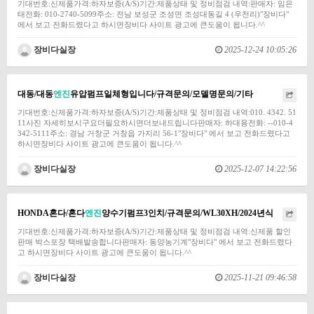
기대번호:신제품가격:하자보증(A/S)기간:제품상태 및 정비점검 내역:판매자: 임은
태전화: 010-2740-5099주소: 전남 보성군 조성면 조성대동길 4 (우천리)"장비다"
에서 보고 전화드렸다고 하시면장비다 사이트 광고에 큰도움이 됩니다.^^
장비다실장
2025-12-24 10:05:26
대동/대동
엔진
유압펌프일체형입니다/규격문의/모델명문의/기타
기대번호:신제품가격:하자보증(A/S)기간:제품상태 및 정비점검 내역:010. 4342. 51
11사진 자세히보시구요더필요하시면더보내드립니다판매자: 하대용전화: --010-4
342-5111주소: 경남 거창군 거창읍 가지리 56-1"장비다" 에서 보고 전화드렸다고
하시면장비다 사이트 광고에 큰도움이 됩니다.^^
장비다실장
2025-12-07 14:22:56
HONDA혼다/혼다
엔진
양수기펌프3인치/규격문의/WL30XH/2024년식
기대번호:신제품가격:하자보증(A/S)기간:제품상태 및 정비점검 내역:신제품 할인
판매 박스포장 택배발송합니다판매자: 동양농기계"장비다" 에서 보고 전화드렸다
고 하시면장비다 사이트 광고에 큰도움이 됩니다.^^
장비다실장
2025-11-21 09:46:58