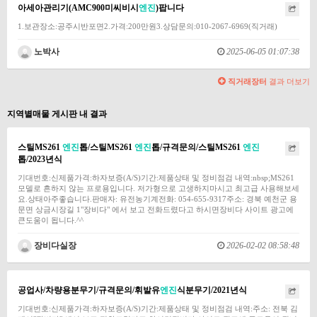
아세아관리기(AMC900미씨비시
엔진
)팝니다
1.보관장소:공주시반포면2.가격:200만원3.상담문의:010-2067-6969(직거래)
노박사
2025-06-05 01:07:38
직거래장터
결과 더보기
지역별매물 게시판 내 결과
스틸MS261
엔진
톱/스틸MS261
엔진
톱/규격문의/스틸MS261
엔진
톱/2023년식
기대번호:신제품가격:하자보증(A/S)기간:제품상태 및 정비점검 내역:nbsp;MS261
모델로 흔하지 않는 프로용입니다. 저가형으로 고생하지마시고 최고급 사용해보세
요.상태아주좋습니다.판매자: 유전농기계전화: 054-655-9317주소: 경북 예천군 용
문면 상금시장길 1"장비다" 에서 보고 전화드렸다고 하시면장비다 사이트 광고에
큰도움이 됩니다.^^
장비다실장
2026-02-02 08:58:48
공업사/차량용분무기/규격문의/휘발유
엔진
식분무기/2021년식
기대번호:신제품가격:하자보증(A/S)기간:제품상태 및 정비점검 내역:주소: 전북 김