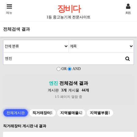
장비다
메뉴
회원
1등 중고농기계 전문사이트
전체검색 결과
OR
AND
엔진
전체검색 결과
게시판
3개
게시물
44개
1/5 페이지 열람 중
전체게시판
직거래장터
1
지역별매물
42
지역별부품
1
직거래장터 게시판 내 결과