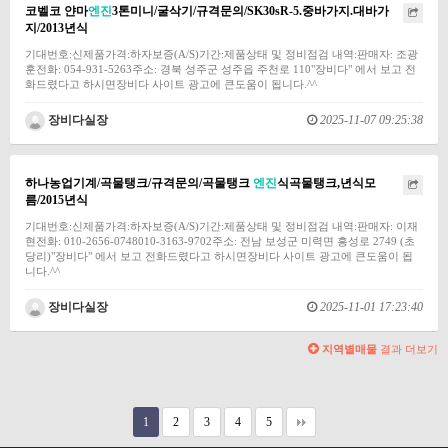
코벨코 얀마
엔진
3톤미니/굴삭기/규격문의/SK30sR-5.중바가지.대바가
지/2013년식
기대번호:신제품가격:하자보증(A/S)기간:제품상태 및 정비점검 내역:판매자: 조광
훈전화: 054-931-5263주소: 경북 성주군 성주읍 주천로 110"장비다" 에서 보고 전
화드렸다고 하시면장비다 사이트 광고에 큰도움이 됩니다.^^
장비다실장
2025-11-07 09:25:38
하나농업기계/곡물탱크/규격문의/곡물탱크
엔진
식곡물탱크,년식모
름/2015년식
기대번호:신제품가격:하자보증(A/S)기간:제품상태 및 정비점검 내역:판매자: 이재
현전화: 010-2656-0748010-3163-9702주소: 전남 보성군 미력면 흥성로 2749 (초
당리)"장비다" 에서 보고 전화드렸다고 하시면장비다 사이트 광고에 큰도움이 됩
니다.^^
장비다실장
2025-11-01 17:23:40
지역별매물
결과 더보기
1
2
3
4
5