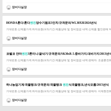
장비다실장
HONDA혼다/혼다
엔진
양수기펌프3인치/규격문의/WL30XH/2024년식
기대번호:신제품가격:하자보증(A/S)기간:제품상태 및 정비점검 내역:신제품 할인판매
장비다실장
코벨코 얀마
엔진
3톤미니/굴삭기/규격문의/SK30sR-5.중바가지.대바가지/2013년
기대번호:신제품가격:하자보증(A/S)기간:제품상태 및 정비점검 내역:판매자: 조광훈전화: 
장비다실장
하나농업기계/곡물탱크/규격문의/곡물탱크
엔진
식곡물탱크,년식모름/2015년식
기대번호:신제품가격:하자보증(A/S)기간:제품상태 및 정비점검 내역:판매자: 이재현전화: 01
장비다실장