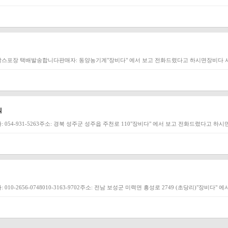
 박스포장 택배발송합니다판매자: 동양농기계"장비다" 에서 보고 전화드렸다고 하시면장비다 사
식
054-931-5263주소: 경북 성주군 성주읍 주천로 110"장비다" 에서 보고 전화드렸다고 하
0-2656-0748010-3163-9702주소: 전남 보성군 미력면 흥성로 2749 (초당리)"장비