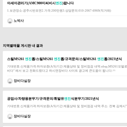
아세아관리기(AMC900미씨비시
엔진
)팝니다
1.보관장소:공주시반포면2.가격:200만원3.상담문의:010-2067-6969(직거래)
노박사
지역별매물 게시판 내 결과
스틸MS261
엔진
톱/스틸MS261
엔진
톱/규격문의/스틸MS261
엔진
톱/2023년식
기대번호:신제품가격:하자보증(A/S)기간:제품상태 및 정비점검 내역:nbsp;MS261모
비다" 에서 보고 전화드렸다고 하시면장비다 사이트 광고에 큰도움이 됩니다.^^
장비다실장
공업사/차량용분무기/규격문의/휘발유
엔진
식분무기/2021년식
기대번호:신제품가격:하자보증(A/S)기간:제품상태 및 정비점검 내역:주소: 전북 김제시
장비다실장